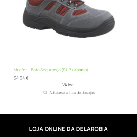
Macfer – Bota Segurança (S1-P / Kosmo)
34,34
€
IVA Incl.
Adicionar á lista de desejos
LOJA ONLINE DA DELAROBIA