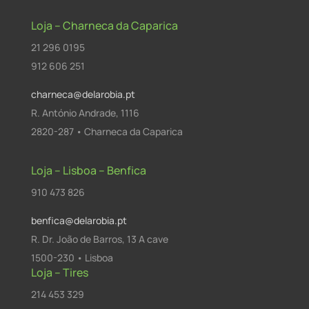
Loja – Charneca da Caparica
21 296 0195
912 606 251
charneca@delarobia.pt
R. António Andrade, 1116
2820-287 • Charneca da Caparica
Loja – Lisboa – Benfica
910 473 826
benfica@delarobia.pt
R. Dr. João de Barros, 13 A cave
1500-230 • Lisboa
Loja – Tires
214 453 329