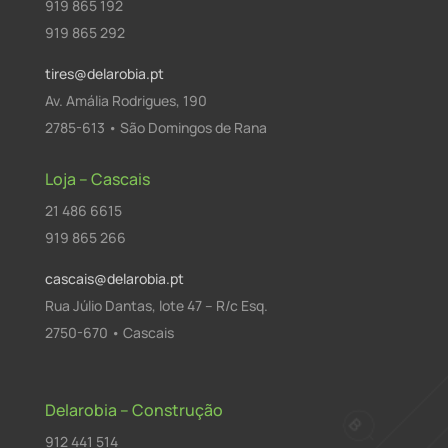
919 865 192
919 865 292
tires@delarobia.pt
Av. Amália Rodrigues, 190
2785-613 • São Domingos de Rana
Loja – Cascais
21 486 6615
919 865 266
cascais@delarobia.pt
Rua Júlio Dantas, lote 47 – R/c Esq.
2750-670 • Cascais
Delarobia – Construção
912 441 514