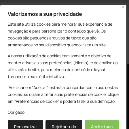
construcao@delarobia.pt
Valorizamos a sua privacidade
R. António Andrade, 1171
Este site utiliza cookies para melhorar sua experiência de
2820-287 • Charneca de Caparica
navegação e para personalizar o conteúdo que vê. Os
cookies são pequenos arquivos de texto que são
Products
PESQUISAR
search
armazenados no seu dispositivo quando visita um site.
A nossa utilização de cookies tem somente o objetivo de
manter ativas as suas preferências (idioma), e de análise da
utilização do site, para melhoria do conteúdo e layout,
tornando-o mais útil e intuitivo.
Ao clicar em "Aceitar", estará a concordar com o uso destas
cookies, se quiser alterar suas preferências de cookie, clique
© All Copyright 2025 by Delarobia.pt
0
em "Preferências de cookie" e poderá fazer a sua definição.
Desenvolvidor por:
Tecnologias Imaginadas
Obrigado.
Personalizar
Rejeitar tudo
Aceite tudo