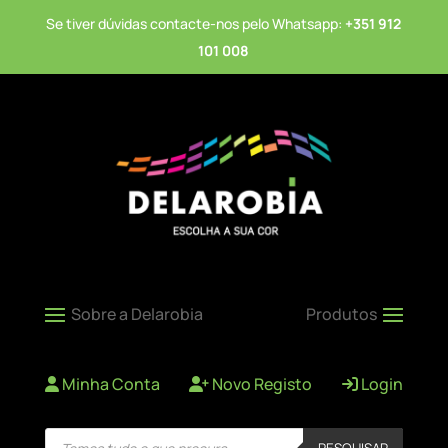
Se tiver dúvidas contacte-nos pelo Whatsapp:
+351 912
101 008
Minha Conta
Novo Registo
Login
Products
PESQUISAR