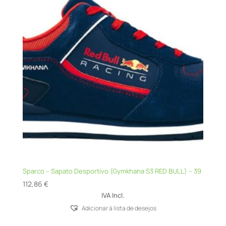
Sparco – Sapato Desportivo (Gymkhana S3 RED BULL) – 39
112,86
€
IVA Incl.
Adicionar á lista de desejos