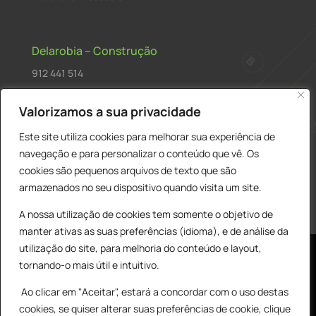
Delarobia – Construção
912 441 514
construcao@delarobia.pt
Valorizamos a sua privacidade
R. António Andrade, 1171
Este site utiliza cookies para melhorar sua experiência de
2820-287 • Charneca de Caparica
navegação e para personalizar o conteúdo que vê. Os
cookies são pequenos arquivos de texto que são
Products
PESQUISAR
search
armazenados no seu dispositivo quando visita um site.
A nossa utilização de cookies tem somente o objetivo de
manter ativas as suas preferências (idioma), e de análise da
utilização do site, para melhoria do conteúdo e layout,
tornando-o mais útil e intuitivo.
Ao clicar em "Aceitar", estará a concordar com o uso destas
cookies, se quiser alterar suas preferências de cookie, clique