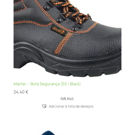
Macfer – Bota Segurança (S3 / Black)
24,40
€
IVA Incl.
Adicionar á lista de desejos