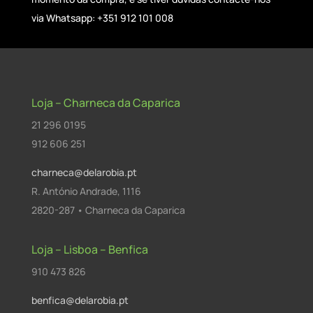
via Whatsapp: +351 912 101 008
Loja – Charneca da Caparica
21 296 0195
912 606 251
charneca@delarobia.pt
R. António Andrade, 1116
2820-287 • Charneca da Caparica
Loja – Lisboa – Benfica
910 473 826
benfica@delarobia.pt