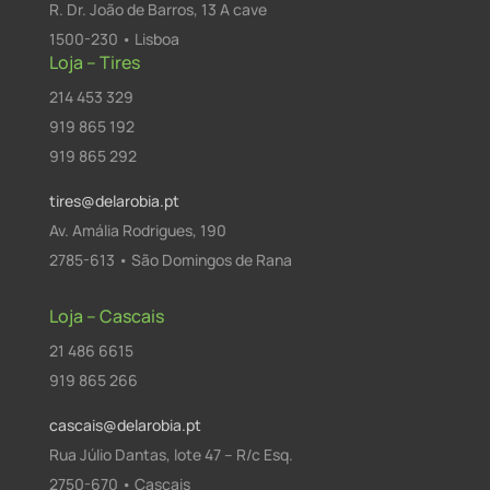
R. Dr. João de Barros, 13 A cave
1500-230 • Lisboa
Loja – Tires
214 453 329
919 865 192
919 865 292
tires@delarobia.pt
Av. Amália Rodrigues, 190
2785-613 • São Domingos de Rana
Loja – Cascais
21 486 6615
919 865 266
cascais@delarobia.pt
Rua Júlio Dantas, lote 47 – R/c Esq.
2750-670 • Cascais