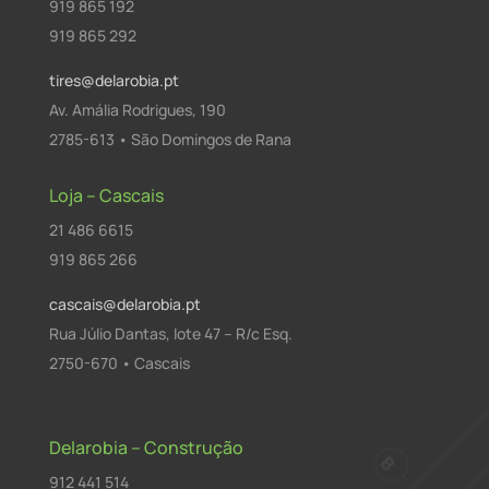
919 865 192
919 865 292
tires@delarobia.pt
Av. Amália Rodrigues, 190
2785-613 • São Domingos de Rana
Loja – Cascais
21 486 6615
919 865 266
cascais@delarobia.pt
Rua Júlio Dantas, lote 47 – R/c Esq.
2750-670 • Cascais
Delarobia – Construção
912 441 514