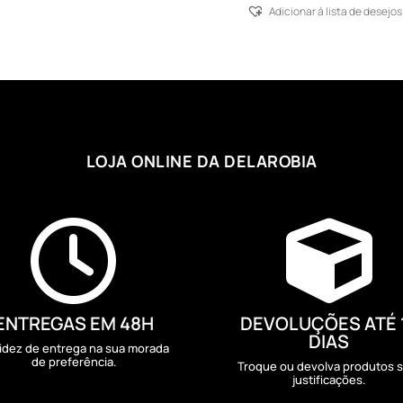
111,77 €
Adicionar á lista de desejos
through
112,86 €
LOJA ONLINE DA DELAROBIA


ENTREGAS EM 48H
DEVOLUÇÕES ATÉ 
DIAS
idez de entrega na sua morada
de preferência.
Troque ou devolva produtos 
justificações.