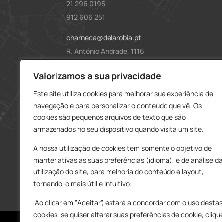
21 296 0195
912 606 251
charneca@delarobia.pt
R. António Andrade, 1116
2820-287 • Charneca da Caparica
Loja – Tires
Valorizamos a sua privacidade
Este site utiliza cookies para melhorar sua experiência de
214 453 329
navegação e para personalizar o conteúdo que vê. Os
919 865 192
cookies são pequenos arquivos de texto que são
919 865 292
armazenados no seu dispositivo quando visita um site.
tires@delarobia.pt
A nossa utilização de cookies tem somente o objetivo de
Av. Amália Rodrigues, 190
manter ativas as suas preferências (idioma), e de análise d
2785-613 • São Domingos de Rana
utilização do site, para melhoria do conteúdo e layout,
tornando-o mais útil e intuitivo.
Ao clicar em "Aceitar", estará a concordar com o uso desta
cookies, se quiser alterar suas preferências de cookie, cliqu