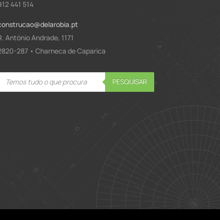
912 441 514
construcao@delarobia.pt
R. António Andrade, 1171
2820-287 • Charneca de Caparica
Products
PESQUISAR
search