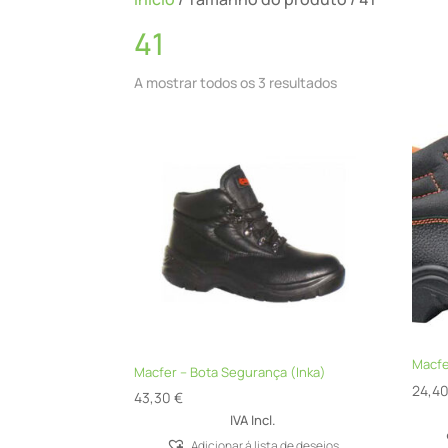
41
A mostrar todos os 3 resultados
Macfe
Macfer – Bota Segurança (Inka)
24,4
43,30
€
IVA Incl.
Adicionar á lista de desejos