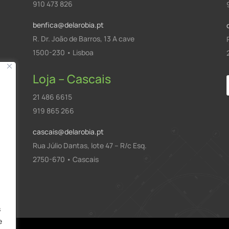
910 473 826
benfica@delarobia.pt
R. Dr. João de Barros, 13 A cave
1500-230 • Lisboa
Loja – Cascais
21 486 6615
919 865 266
cascais@delarobia.pt
Rua Júlio Dantas, lote 47 – R/c Esq.
2750-670 • Cascais
a
s
e