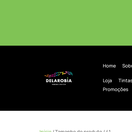
Home
Sob
Loja
Tinta
Promoções
Início
/ Tamanho do produto / 41