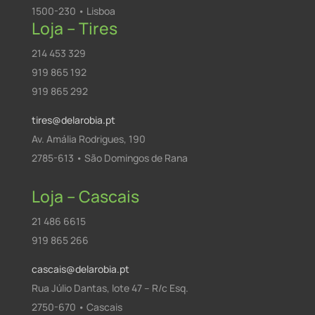
1500-230 • Lisboa
Loja – Tires
214 453 329
919 865 192
919 865 292
tires@delarobia.pt
Av. Amália Rodrigues, 190
2785-613 • São Domingos de Rana
Loja – Cascais
21 486 6615
919 865 266
cascais@delarobia.pt
Rua Júlio Dantas, lote 47 – R/c Esq.
2750-670 • Cascais