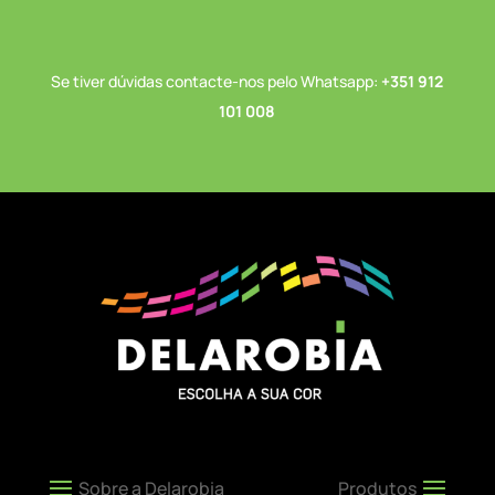
Se tiver dúvidas contacte-nos pelo Whatsapp:
+351 912
101 008