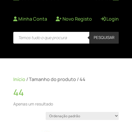
Minha Conta
Novo Registo
Login
Products
PESQUISAR
search
Início
/ Tamanho do produto / 44
44
Apenas um resultado