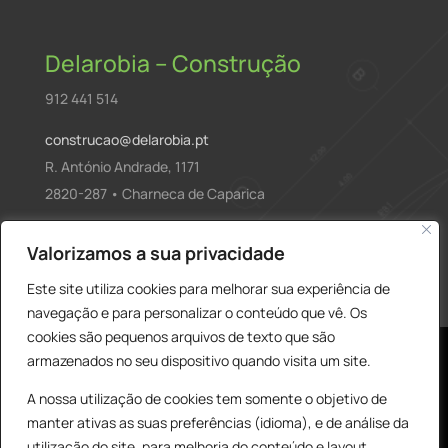
Delarobia – Construção
912 441 514
construcao@delarobia.pt
R. António Andrade, 1171
2820-287 • Charneca de Caparica
Products
Valorizamos a sua privacidade
PESQUISAR
search
Este site utiliza cookies para melhorar sua experiência de
navegação e para personalizar o conteúdo que vê. Os
cookies são pequenos arquivos de texto que são
armazenados no seu dispositivo quando visita um site.
A nossa utilização de cookies tem somente o objetivo de
manter ativas as suas preferências (idioma), e de análise da
utilização do site, para melhoria do conteúdo e layout,