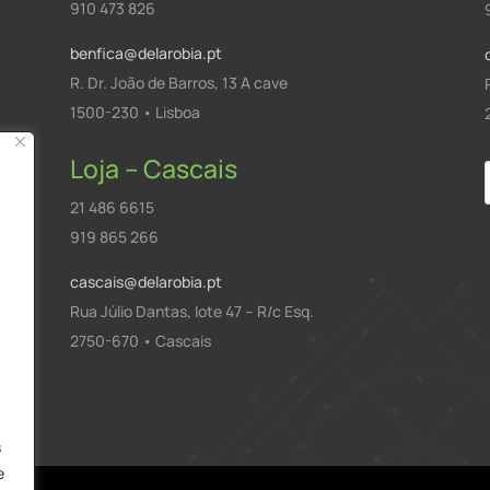
910 473 826
benfica@delarobia.pt
R. Dr. João de Barros, 13 A cave
1500-230 • Lisboa
Loja – Cascais
21 486 6615
919 865 266
cascais@delarobia.pt
Rua Júlio Dantas, lote 47 – R/c Esq.
2750-670 • Cascais
a
s
e