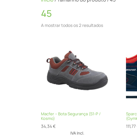
45
A mostrar todos os 2 resultados
Macfer – Bota Segurança (S1-P /
Sparc
Kosmo)
(Gymk
34,34
€
111,77
IVA Incl.