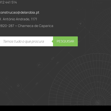
912 441 514
construcao@delarobia.pt
R. António Andrade, 1171
2820-287 • Charneca de Caparica
Products
PESQUISAR
search