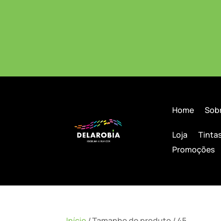
Home
Sob
Loja
Tinta
Promoções
Início
/ Tamanho do produto / 45