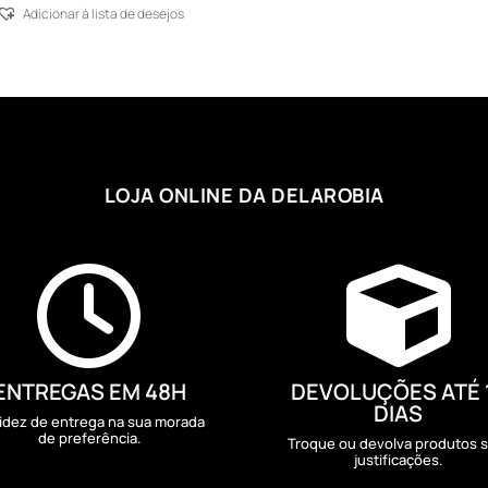
111,77 €
Adicionar á lista de desejos
through
112,86 €
LOJA ONLINE DA DELAROBIA


ENTREGAS EM 48H
DEVOLUÇÕES ATÉ 
DIAS
idez de entrega na sua morada
de preferência.
Troque ou devolva produtos 
justificações.