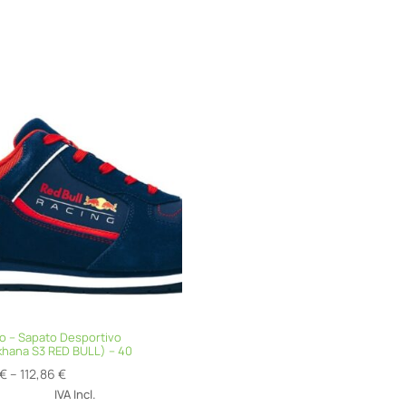
o – Sapato Desportivo
hana S3 RED BULL) – 40
Price
€
–
112,86
€
range:
IVA Incl.