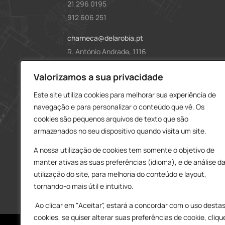
21 296 0195
912 606 251
charneca@delarobia.pt
R. António Andrade, 1116
2820-287 • Charneca da Caparica
Loja – Tires
Valorizamos a sua privacidade
Este site utiliza cookies para melhorar sua experiência de
214 453 329
navegação e para personalizar o conteúdo que vê. Os
919 865 192
cookies são pequenos arquivos de texto que são
919 865 292
armazenados no seu dispositivo quando visita um site.
tires@delarobia.pt
A nossa utilização de cookies tem somente o objetivo de
Av. Amália Rodrigues, 190
manter ativas as suas preferências (idioma), e de análise d
2785-613 • São Domingos de Rana
utilização do site, para melhoria do conteúdo e layout,
tornando-o mais útil e intuitivo.
Ao clicar em "Aceitar", estará a concordar com o uso desta
cookies, se quiser alterar suas preferências de cookie, cliqu