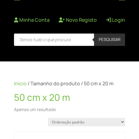
Minha Conta
Novo Registo
Login
Products
PESQUISAR
search
Início
/ Tamanho do produto / 50 cm x 20 m
50 cm x 20 m
Apenas um resultado