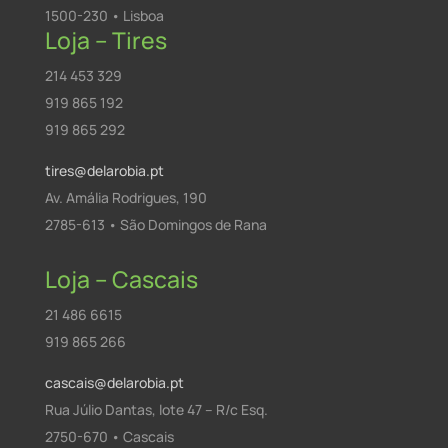
1500-230 • Lisboa
Loja – Tires
214 453 329
919 865 192
919 865 292
tires@delarobia.pt
Av. Amália Rodrigues, 190
2785-613 • São Domingos de Rana
Loja – Cascais
21 486 6615
919 865 266
cascais@delarobia.pt
Rua Júlio Dantas, lote 47 – R/c Esq.
2750-670 • Cascais