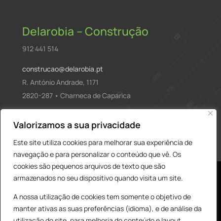
Delarobia – Construção
912 441 514
construcao@delarobia.pt
R. António Andrade, 1171
2820-287 • Charneca de Caparica
Products
Valorizamos a sua privacidade
PESQUISAR
search
Este site utiliza cookies para melhorar sua experiência de
navegação e para personalizar o conteúdo que vê. Os
cookies são pequenos arquivos de texto que são
armazenados no seu dispositivo quando visita um site.
A nossa utilização de cookies tem somente o objetivo de
manter ativas as suas preferências (idioma), e de análise da
utilização do site, para melhoria do conteúdo e layout,