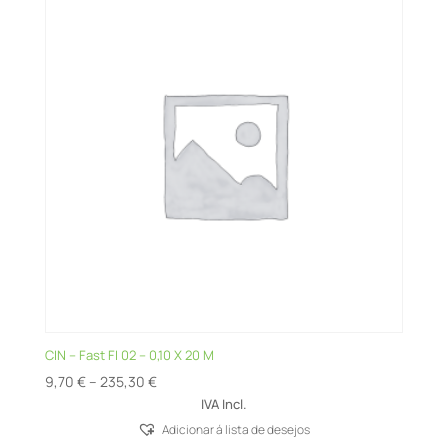
CIN – Fast FI 02 – 0,10 X 20 M
Price
9,70
€
–
235,30
€
range:
IVA Incl.
9,70 €
Adicionar á lista de desejos