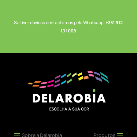
Se tiver dúvidas contacte-nos pelo Whatsapp:
+351 912
101 008