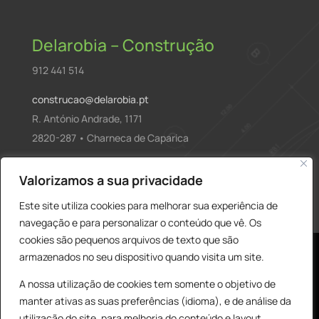
Delarobia – Construção
912 441 514
construcao@delarobia.pt
R. António Andrade, 1171
2820-287 • Charneca de Caparica
Products
Valorizamos a sua privacidade
PESQUISAR
search
Este site utiliza cookies para melhorar sua experiência de
navegação e para personalizar o conteúdo que vê. Os
cookies são pequenos arquivos de texto que são
armazenados no seu dispositivo quando visita um site.
A nossa utilização de cookies tem somente o objetivo de
manter ativas as suas preferências (idioma), e de análise da
utilização do site, para melhoria do conteúdo e layout,