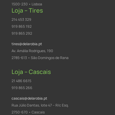
1500-230 • Lisboa
Loja – Tires
214 453 329
919 865 192
919 865 292
tires@delarobia.pt
Av. Amália Rodrigues, 190
2785-613 • São Domingos de Rana
Loja – Cascais
21 486 6615
919 865 266
cascais@delarobia.pt
Rua Júlio Dantas, lote 47 – R/c Esq.
2750-670 • Cascais