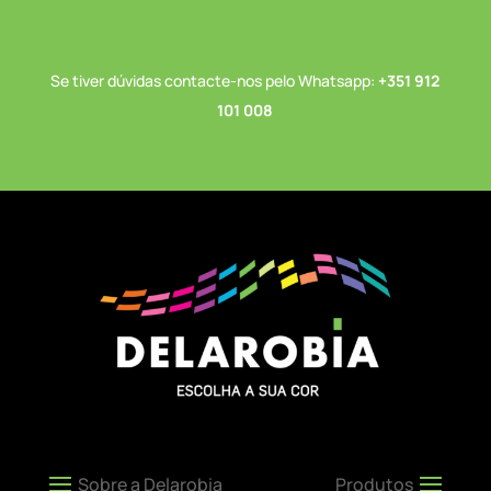
Se tiver dúvidas contacte-nos pelo Whatsapp:
+351 912
101 008