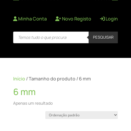
Minha Conta
Novo Registo
Login
Products
PESQUISAR
search
Início
/ Tamanho do produto / 6 mm
6 mm
Apenas um resultado