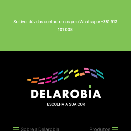
Se tiver dúvidas contacte-nos pelo Whatsapp:
+351 912
101 008