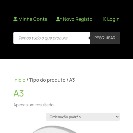
Minha Conta
Novo Registo
Login
Products
PESQUISAR
search
Início
/ Tipo do produto / A3
A3
Apenas um resultado