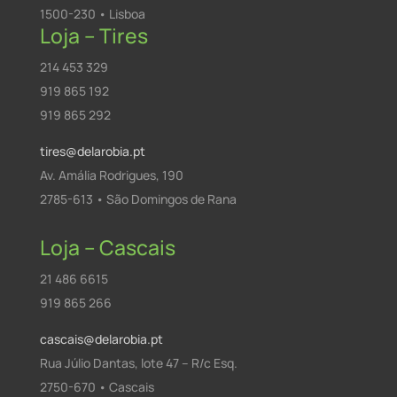
1500-230 • Lisboa
Loja – Tires
214 453 329
919 865 192
919 865 292
tires@delarobia.pt
Av. Amália Rodrigues, 190
2785-613 • São Domingos de Rana
Loja – Cascais
21 486 6615
919 865 266
cascais@delarobia.pt
Rua Júlio Dantas, lote 47 – R/c Esq.
2750-670 • Cascais