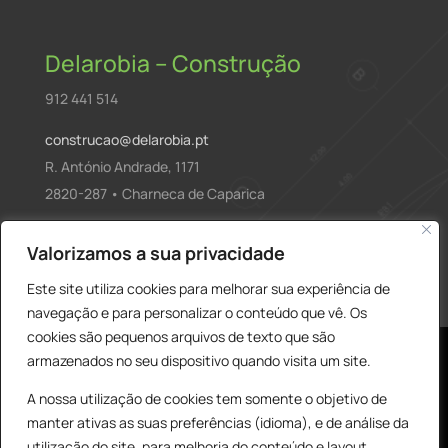
Delarobia – Construção
912 441 514
construcao@delarobia.pt
R. António Andrade, 1171
2820-287 • Charneca de Caparica
Products
Valorizamos a sua privacidade
PESQUISAR
search
Este site utiliza cookies para melhorar sua experiência de
navegação e para personalizar o conteúdo que vê. Os
cookies são pequenos arquivos de texto que são
armazenados no seu dispositivo quando visita um site.
A nossa utilização de cookies tem somente o objetivo de
manter ativas as suas preferências (idioma), e de análise da
utilização do site, para melhoria do conteúdo e layout,