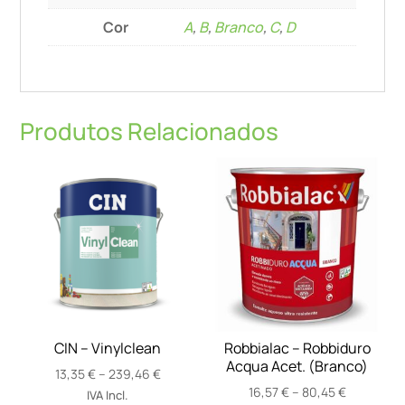
Cor
A
,
B
,
Branco
,
C
,
D
Produtos Relacionados
CIN – Vinylclean
Robbialac – Robbiduro
Acqua Acet. (Branco)
Price
13,35
€
–
239,46
€
Price
range:
16,57
€
–
80,45
€
IVA Incl.