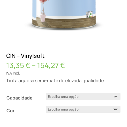
CIN – Vinylsoft
Price
13,35
€
–
154,27
€
range:
IVA Incl.
13,35 €
Tinta aquosa semi-mate de elevada qualidade
through
154,27 €
Capacidade
Cor