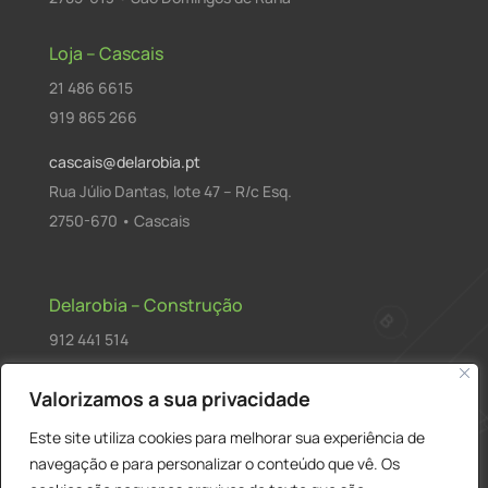
Loja – Cascais
21 486 6615
919 865 266
cascais@delarobia.pt
Rua Júlio Dantas, lote 47 – R/c Esq.
2750-670 • Cascais
Delarobia – Construção
912 441 514
construcao@delarobia.pt
Valorizamos a sua privacidade
R. António Andrade, 1171
Este site utiliza cookies para melhorar sua experiência de
2820-287 • Charneca de Caparica
navegação e para personalizar o conteúdo que vê. Os