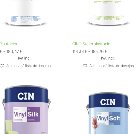
 Plastocina
CIN – Superplastocin
Price
Price
€
–
180,47
€
118,38
€
–
183,76
€
range:
range:
IVA Incl.
IVA Incl.
44,10 €
118,38 €
Adicionar á lista de desejos
Adicionar á lista de desejos
through
through
180,47 €
183,76 €