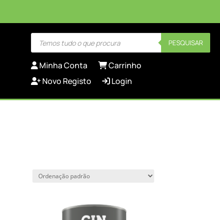
Products
PESQUISAR
search
Minha Conta
Carrinho
Novo Registo
Login