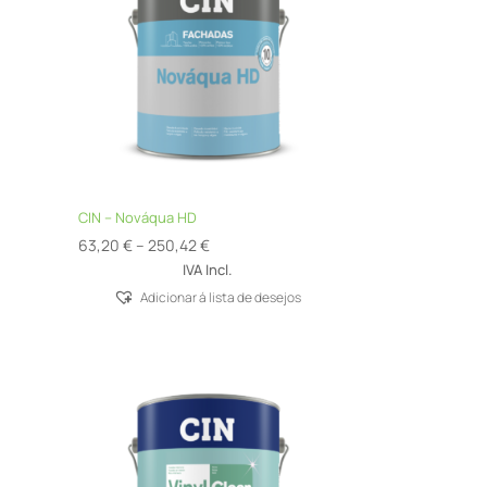
CIN – Nováqua HD
Price
63,20
€
–
250,42
€
range:
IVA Incl.
63,20 €
Adicionar á lista de desejos
through
250,42 €