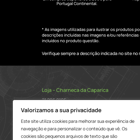
Portugal Continental.
* As imagens utilizadas para ilustrar os produtos 
descrições incluídas nas imagens e/ou referência
incluídos no produto questão.
Verifique sempre a descrição indicada no site n
Loja – Charneca da Caparica
21 296 0195
912 606 251
Valorizamos a sua privacidade
Este site utiliza cookies para melhorar sua experiência de
charneca@delarobia.pt
navegação e para personalizar o conteúdo que vê. Os
R. António Andrade, 1116
cookies são pequenos arquivos de texto que são
2820-287 • Charneca da Caparica