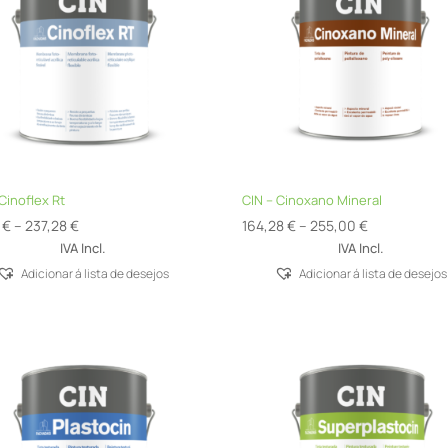
Cinoflex Rt
CIN – Cinoxano Mineral
Price
Price
8
€
–
237,28
€
164,28
€
–
255,00
€
range:
range:
IVA Incl.
IVA Incl.
57,98 €
164,28 €
Adicionar á lista de desejos
Adicionar á lista de desejos
through
through
237,28 €
255,00 €