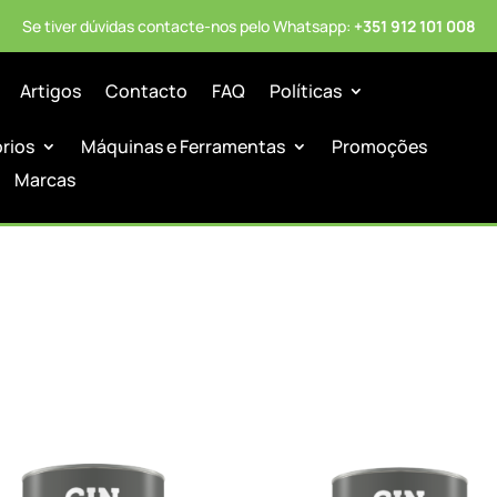
Se tiver dúvidas contacte-nos pelo Whatsapp:
+351 912 101 008
Artigos
Contacto
FAQ
Políticas
órios
Máquinas e Ferramentas
Promoções
Marcas