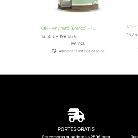
CIN – 
CIN – Vinylmatt (Branco) – 1L
13,3
Price
13,35
€
–
199,56
€
range:
IVA Incl.
13,35 €
Adicionar á lista de desejos
through
199,56 €

PORTES GRÁTIS
Em compras superiores a 250€ para
Rap