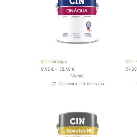
CIN – Cináqua
CIN – 
Price
9,93
€
–
178,49
€
57,9
range:
IVA Incl.
9,93 €
Adicionar á lista de desejos
through
178,49 €