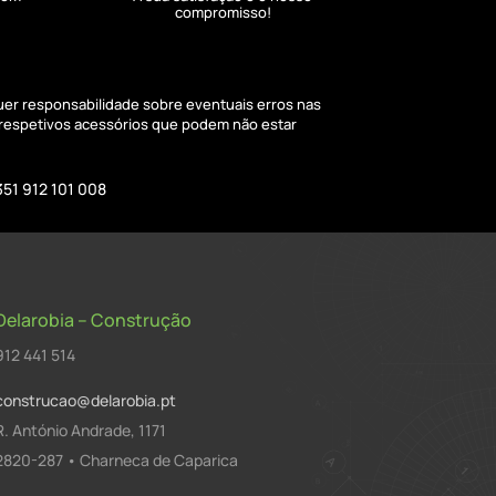
compromisso!
quer responsabilidade sobre eventuais erros nas
 respetivos acessórios que podem não estar
351 912 101 008
Delarobia – Construção
912 441 514
construcao@delarobia.pt
R. António Andrade, 1171
2820-287 • Charneca de Caparica