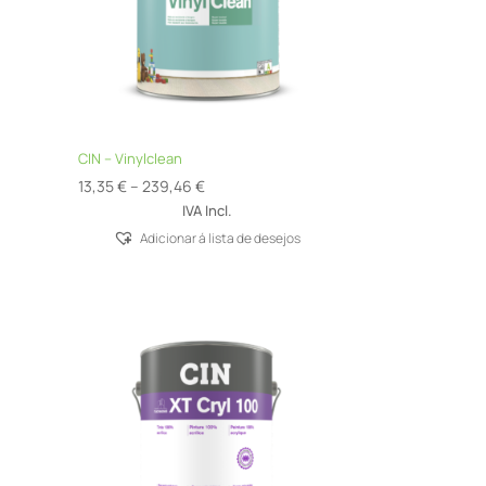
CIN – Vinylclean
Price
13,35
€
–
239,46
€
range:
IVA Incl.
13,35 €
Adicionar á lista de desejos
through
239,46 €