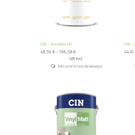
CIN – Novatex HD
CIN –
Price
48,36
€
–
196,58
€
44,10
range:
IVA Incl.
48,36 €
Adicionar á lista de desejos
through
196,58 €