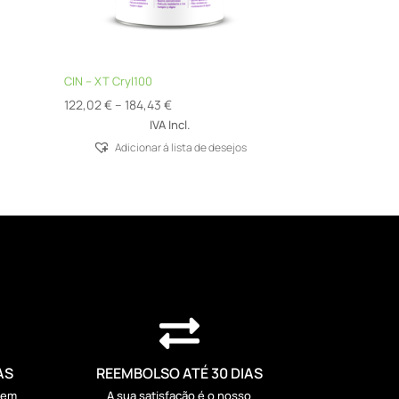
CIN – XT Cryl100
Price
122,02
€
–
184,43
€
range:
IVA Incl.
122,02 €
Adicionar á lista de desejos
through
184,43 €

AS
REEMBOLSO ATÉ 30 DIAS
sem
A sua satisfação é o nosso