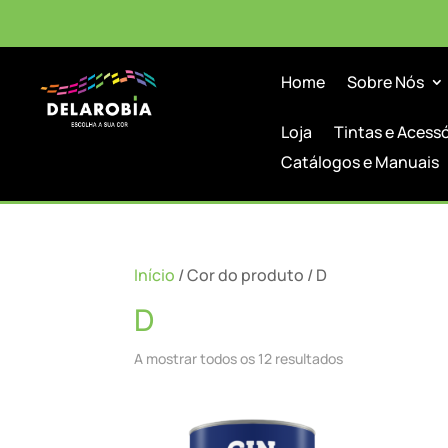
Home
Sobre Nós
Loja
Tintas e Acess
Catálogos e Manuais
Início
/ Cor do produto / D
D
A mostrar todos os 12 resultados