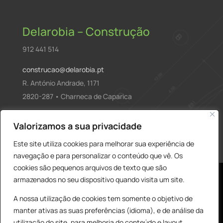
Delarobia – Construção
912 441 514
construcao@delarobia.pt
R. António Andrade, 1171
2820-287 • Charneca de Caparica
Products
Valorizamos a sua privacidade
PESQUISAR
search
Este site utiliza cookies para melhorar sua experiência de
navegação e para personalizar o conteúdo que vê. Os
cookies são pequenos arquivos de texto que são
armazenados no seu dispositivo quando visita um site.
A nossa utilização de cookies tem somente o objetivo de
manter ativas as suas preferências (idioma), e de análise da
utilização do site, para melhoria do conteúdo e layout,