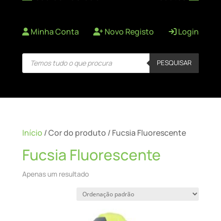
Minha Conta
Novo Registo
Login
Products
PESQUISAR
search
Início
/ Cor do produto / Fucsia Fluorescente
Fucsia Fluorescente
Apenas um resultado