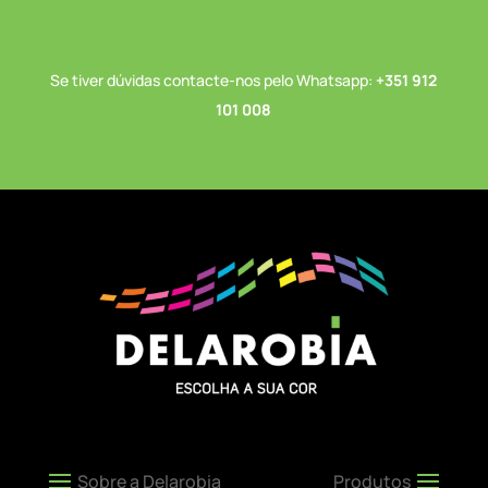
Se tiver dúvidas contacte-nos pelo Whatsapp:
+351 912
101 008