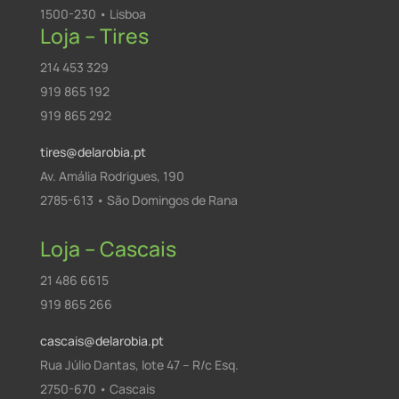
1500-230 • Lisboa
Loja – Tires
214 453 329
919 865 192
919 865 292
tires@delarobia.pt
Av. Amália Rodrigues, 190
2785-613 • São Domingos de Rana
Loja – Cascais
21 486 6615
919 865 266
cascais@delarobia.pt
Rua Júlio Dantas, lote 47 – R/c Esq.
2750-670 • Cascais