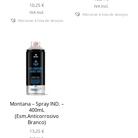
10,25
€
IVA Incl.
IVA Incl.
Adicionar á lista de desejos
Adicionar á lista de desejos
Montana – Spray IND. –
400mL
(Esm.Anticorrosivo
Branco)
13,25
€