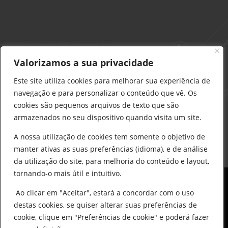
Delarobia – Construção
912 441 514
Valorizamos a sua privacidade
construcao@delarobia.pt
Este site utiliza cookies para melhorar sua experiência de
R. António Andrade, 1171
navegação e para personalizar o conteúdo que vê. Os
2820-287 • Charneca de Caparica
cookies são pequenos arquivos de texto que são
armazenados no seu dispositivo quando visita um site.
Products
search
PESQUISAR
A nossa utilização de cookies tem somente o objetivo de
manter ativas as suas preferências (idioma), e de análise
da utilização do site, para melhoria do conteúdo e layout,
tornando-o mais útil e intuitivo.
Ao clicar em "Aceitar", estará a concordar com o uso
destas cookies, se quiser alterar suas preferências de
cookie, clique em "Preferências de cookie" e poderá fazer
0
© All Copyright 2025 by Delarobia.pt