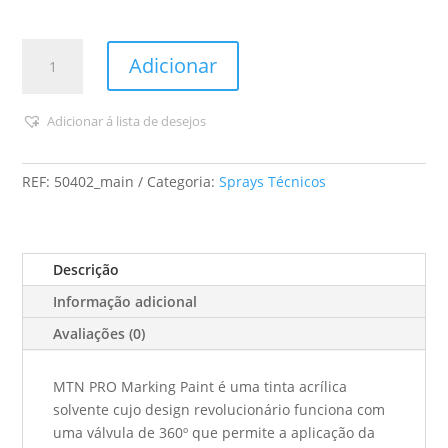
Quantidade
Adicionar
de
Montana
-
Adicionar á lista de desejos
Spray
-
REF:
50402_main
Categoria:
Sprays Técnicos
Tinta
de
Sinalização
-
Descrição
500
Informação adicional
mL
Avaliações (0)
MTN PRO Marking Paint é uma tinta acrílica
solvente cujo design revolucionário funciona com
uma válvula de 360º que permite a aplicação da