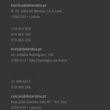
benfica@delarobia.pt
R. Dr. João de Barros, 13 A cave
1500-230 • Lisboa
Loja – Tires
214 453 329
919 865 192
919 865 292
tires@delarobia.pt
Av. Amália Rodrigues, 190
2785-613 • São Domingos de Rana
Loja – Cascais
21 486 6615
919 865 266
cascais@delarobia.pt
Rua Júlio Dantas, lote 47 – R/c Esq.
2750-670 • Cascais