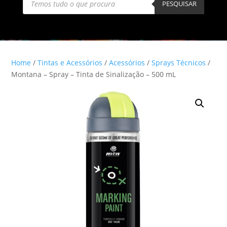
search
PESQUISAR
Home
/
Tintas e Acessórios
/
Acessórios
/
Sprays Técnicos
/
Montana – Spray – Tinta de Sinalização – 500 mL