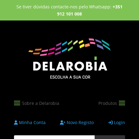
Se tiver dúvidas contacte-nos pelo Whatsapp:
+351
912 101 008
Minha Conta
Novo Registo
Login
Products