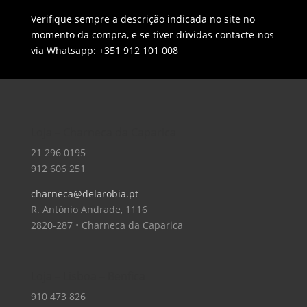
Verifique sempre a descrição indicada no site no
momento da compra, e se tiver dúvidas contacte-nos
via Whatsapp: +351 912 101 008
Loja – Charneca da Caparica
21 296 0195
912 606 251
charneca@delarobia.pt
R. António Andrade, 1116
2820-287 • Charneca da Caparica
Loja – Lisboa – Benfica
910 473 826