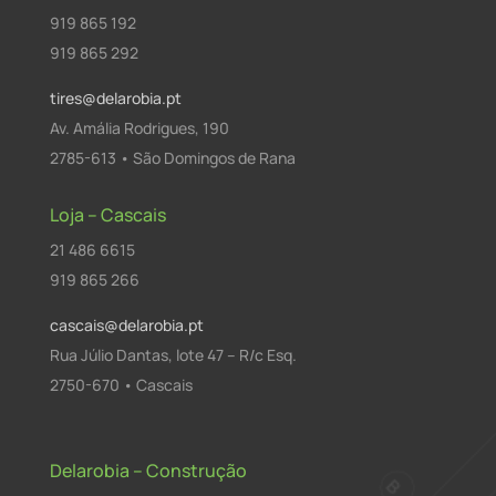
919 865 192
919 865 292
tires@delarobia.pt
Av. Amália Rodrigues, 190
2785-613 • São Domingos de Rana
Loja – Cascais
21 486 6615
919 865 266
cascais@delarobia.pt
Rua Júlio Dantas, lote 47 – R/c Esq.
2750-670 • Cascais
Delarobia – Construção