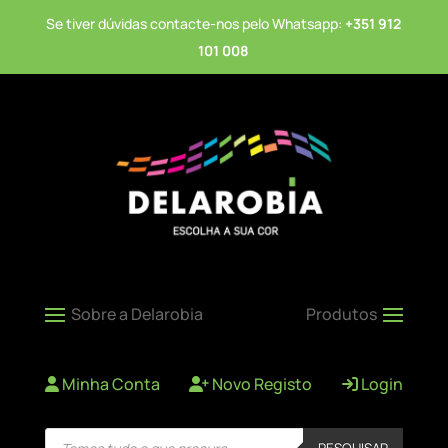
Se tiver dúvidas contacte-nos pelo Whatsapp:
+351 912
101 008
Minha Conta
Novo Registo
Login
Products
PESQUISAR