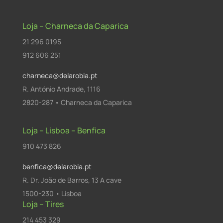
Loja – Charneca da Caparica
21 296 0195
912 606 251
charneca@delarobia.pt
R. António Andrade, 1116
2820-287 • Charneca da Caparica
Loja – Lisboa – Benfica
910 473 826
benfica@delarobia.pt
R. Dr. João de Barros, 13 A cave
1500-230 • Lisboa
Loja – Tires
214 453 329