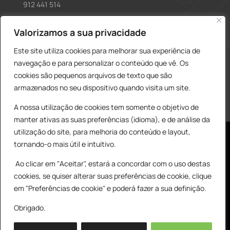
912 441 514
construcao@delarobia.pt
Valorizamos a sua privacidade
R. António Andrade, 1171
Este site utiliza cookies para melhorar sua experiência de
2820-287 • Charneca de Caparica
navegação e para personalizar o conteúdo que vê. Os
cookies são pequenos arquivos de texto que são
Products
PESQUISAR
search
armazenados no seu dispositivo quando visita um site.
A nossa utilização de cookies tem somente o objetivo de
manter ativas as suas preferências (idioma), e de análise da
utilização do site, para melhoria do conteúdo e layout,
tornando-o mais útil e intuitivo.
Ao clicar em "Aceitar", estará a concordar com o uso destas
cookies, se quiser alterar suas preferências de cookie, clique
© All Copyright 2025 by Delarobia.pt
0
em "Preferências de cookie" e poderá fazer a sua definição.
Desenvolvidor por:
Tecnologias Imaginadas
Obrigado.