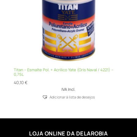
Titan – Esmalte Pol. + Acrílico Yate (Gris Naval / 4221) –
0,75L
40,10
€
IVA Incl.
Adicionar á lista de desejos
LOJA ONLINE DA DELAROBIA