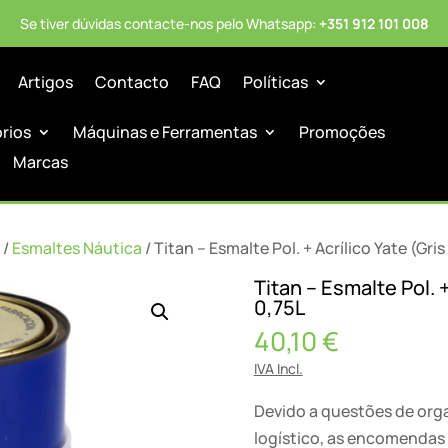
Se tiver dúvidas contacte-nos pelo Whatsapp:
+351 912 101 008
Artigos
Contacto
FAQ
Políticas
órios
Máquinas e Ferramentas
Promoções
Marcas
/
Esmaltes Náutica
/ Titan – Esmalte Pol. + Acrílico Yate (Gris
Titan – Esmalte Pol. +
0,75L
40,10
€
IVA Incl.
Devido a questões de or
logístico, as encomendas 