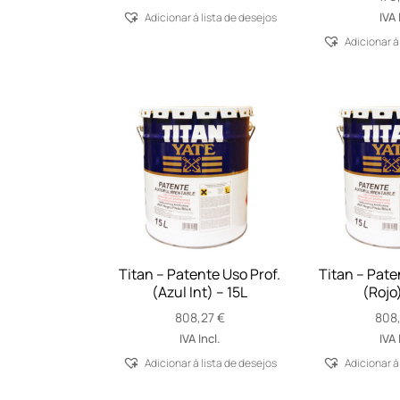
IVA 
Adicionar á lista de desejos
Adicionar á
Titan – Patente Uso Prof.
Titan – Pate
(Azul Int) – 15L
(Rojo)
808,27
€
808
IVA Incl.
IVA 
Adicionar á lista de desejos
Adicionar á