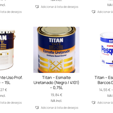
Incl.
IVA 
Adicionar á lista de desejos
 lista de desejos
Adicionar á
nte Uso Prof.
Titan – Esmalte
Titan – Es
 – 15L
Uretanado (Negro / 4101)
Barcos 
– 0,75L
,27
€
14,55
€
19,84
€
Incl.
IVA 
IVA Incl.
 lista de desejos
Adicionar á
Adicionar á lista de desejos