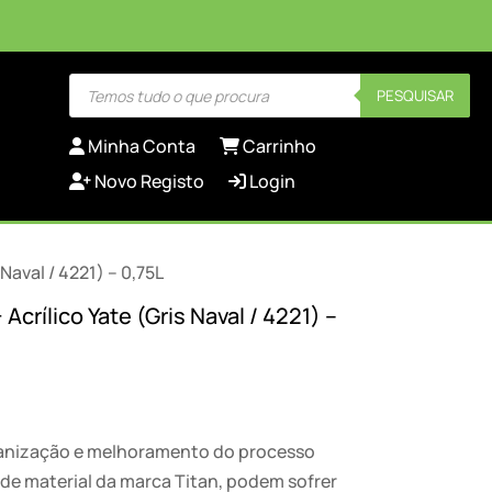
Products
PESQUISAR
search
Minha Conta
Carrinho
Novo Registo
Login
 Naval / 4221) – 0,75L
 Acrílico Yate (Gris Naval / 4221) –
ganização e melhoramento do processo
de material da marca Titan, podem sofrer