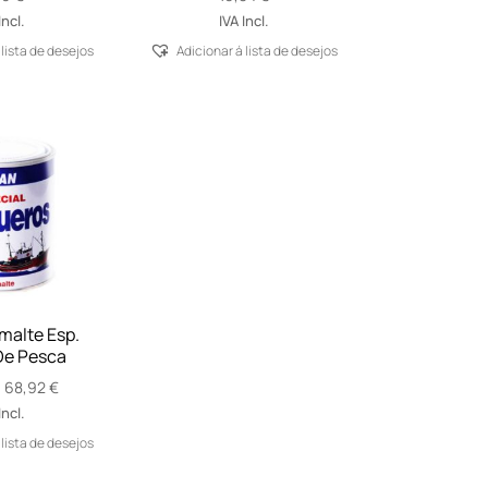
Incl.
IVA Incl.
 lista de desejos
Adicionar á lista de desejos
malte Esp.
De Pesca
Price
–
68,92
€
range:
Incl.
14,55 €
 lista de desejos
through
68,92 €