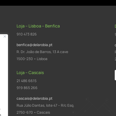
Loja – Lisboa – Benfica
910 473 826
benfica@delarobia.pt
R. Dr. João de Barros, 13 A cave
1500-230 • Lisboa
Loja – Cascais
21 486 6615
a
919 865 266
cascais@delarobia.pt
Rua Júlio Dantas, lote 47 – R/c Esq.
s
2750-670 • Cascais
e