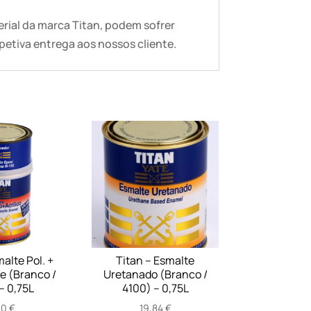
ial da marca Titan, podem sofrer
petiva entrega aos nossos cliente.
alte Pol. +
Titan – Esmalte
te (Branco /
Uretanado (Branco /
– 0,75L
4100) – 0,75L
10
€
19,84
€