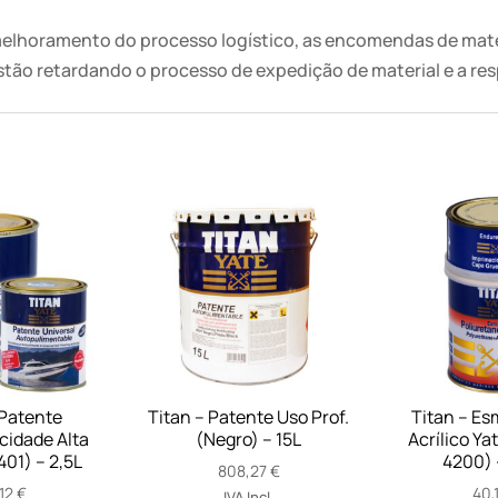
4221)
-
elhoramento do processo logístico, as encomendas de mater
0,75L
stão retardando o processo de expedição de material e a res
 Patente
Titan – Patente Uso Prof.
Titan – Esm
cidade Alta
(Negro) – 15L
Acrílico Ya
401) – 2,5L
4200) 
808,27
€
,12
€
40,
IVA Incl.