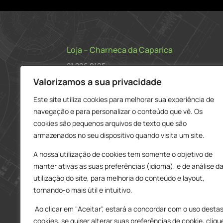
Loja – Charneca da Caparica
21 296 0195
912 606 251
Valorizamos a sua privacidade
charneca@delarobia.pt
Este site utiliza cookies para melhorar sua experiência de
navegação e para personalizar o conteúdo que vê. Os
R. António Andrade, 1116
cookies são pequenos arquivos de texto que são
2820-287 • Charneca da Caparica
armazenados no seu dispositivo quando visita um site.
Loja – Tires
A nossa utilização de cookies tem somente o objetivo de
214 453 329
manter ativas as suas preferências (idioma), e de análise d
919 865 192
utilização do site, para melhoria do conteúdo e layout,
919 865 292
tornando-o mais útil e intuitivo.
tires@delarobia.pt
Ao clicar em "Aceitar", estará a concordar com o uso desta
Av. Amália Rodrigues, 190
cookies, se quiser alterar suas preferências de cookie, cliqu