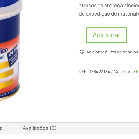
atrasos na entrega alhei
de expedição de material 
Adicionar
Quantidade
de
Adicionar á lista de desejos
Titan
-
REF:
078422134
Categoria:
E
Esmalte
Pol.
+
Acrílico
Yate
(Gris
Naval
al
Avaliações (0)
/