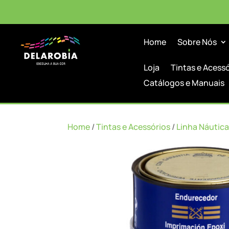
Home
Sobre Nós
Loja
Tintas e Acess
Catálogos e Manuais
Home
/
Tintas e Acessórios
/
Linha Náutica