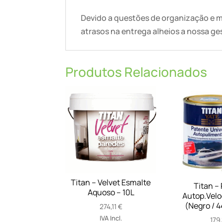
Devido a questões de organização e m
atrasos na entrega alheios a nossa ge
Produtos Relacionados
Titan – Velvet Esmalte
Titan –
Aquoso – 10L
Autop.Velo
(Negro / 4
274,11
€
IVA Incl.
179