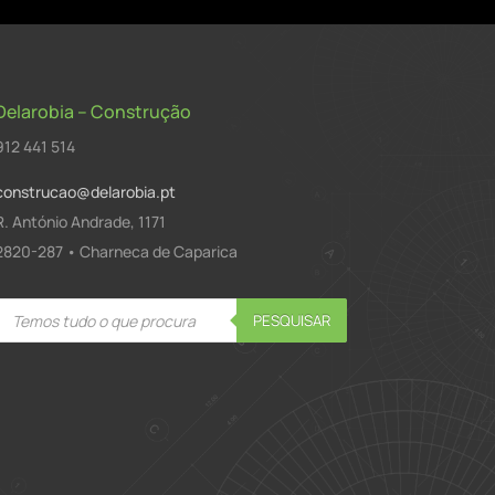
Delarobia – Construção
912 441 514
construcao@delarobia.pt
R. António Andrade, 1171
2820-287 • Charneca de Caparica
Products
PESQUISAR
search