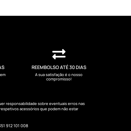

AS
REEMBOLSO ATÉ 30 DIAS
sem
A sua satisfação é o nosso
compromisso!
quer responsabilidade sobre eventuais erros nas
 respetivos acessórios que podem não estar
351 912 101 008