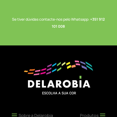
Se tiver dúvidas contacte-nos pelo Whatsapp:
+351 912
101 008