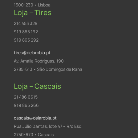
1500-230 • Lisboa
Loja – Tires
214 453 329
919 865 192
919 865 292
tires@delarobia.pt
Av. Amália Rodrigues, 190
2785-613 • São Domingos de Rana
Loja – Cascais
21 486 6615
919 865 266
cascais@delarobia.pt
Rua Júlio Dantas, lote 47 – R/c Esq.
2750-670 • Cascais