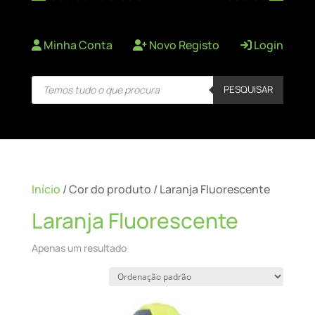
Minha Conta
Novo Registo
Login
Products
PESQUISAR
search
Início
/ Cor do produto / Laranja Fluorescente
Laranja Fluorescente
Apenas um resultado