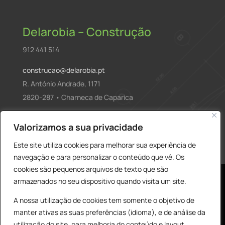
Delarobia – Construção
912 441 514
construcao@delarobia.pt
R. António Andrade, 1171
2820-287 • Charneca de Caparica
Products
Valorizamos a sua privacidade
PESQUISAR
search
Este site utiliza cookies para melhorar sua experiência de
navegação e para personalizar o conteúdo que vê. Os
cookies são pequenos arquivos de texto que são
armazenados no seu dispositivo quando visita um site.
A nossa utilização de cookies tem somente o objetivo de
manter ativas as suas preferências (idioma), e de análise da
utilização do site, para melhoria do conteúdo e layout,