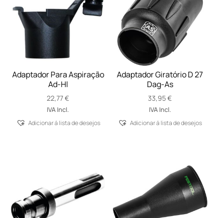
Adaptador Para Aspiração
Adaptador Giratório D 27
Ad-Hl
Dag-As
22,77
€
33,95
€
IVA Incl.
IVA Incl.
Adicionar á lista de desejos
Adicionar á lista de desejos