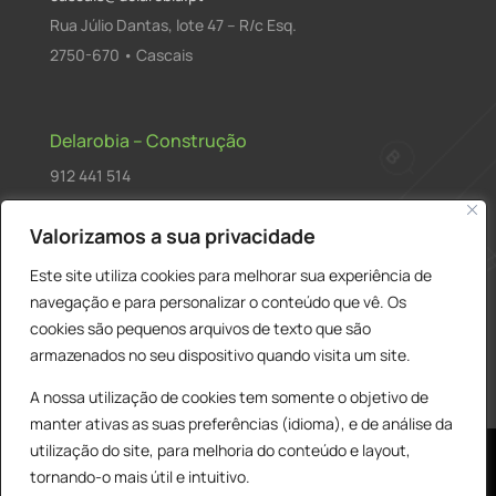
Rua Júlio Dantas, lote 47 – R/c Esq.
2750-670 • Cascais
Delarobia – Construção
912 441 514
construcao@delarobia.pt
Valorizamos a sua privacidade
R. António Andrade, 1171
Este site utiliza cookies para melhorar sua experiência de
2820-287 • Charneca de Caparica
navegação e para personalizar o conteúdo que vê. Os
cookies são pequenos arquivos de texto que são
Products
PESQUISAR
search
armazenados no seu dispositivo quando visita um site.
A nossa utilização de cookies tem somente o objetivo de
manter ativas as suas preferências (idioma), e de análise da
utilização do site, para melhoria do conteúdo e layout,
tornando-o mais útil e intuitivo.