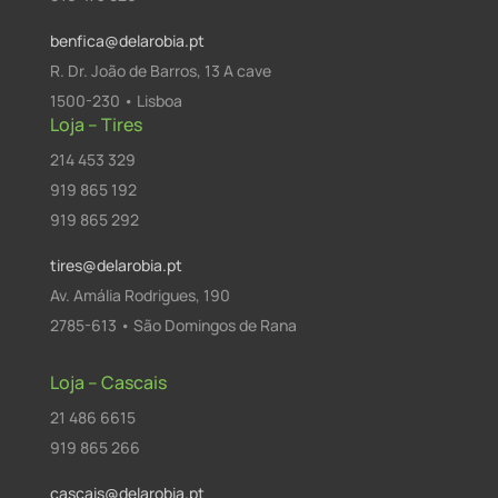
benfica@delarobia.pt
R. Dr. João de Barros, 13 A cave
1500-230 • Lisboa
Loja – Tires
214 453 329
919 865 192
919 865 292
tires@delarobia.pt
Av. Amália Rodrigues, 190
2785-613 • São Domingos de Rana
Loja – Cascais
21 486 6615
919 865 266
cascais@delarobia.pt