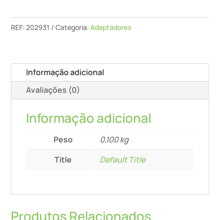
D
36
REF:
202931
Categoria:
Adaptadores
Dag-
As-
Gq/Ct
Informação adicional
Avaliações (0)
Informação adicional
Peso
0,100 kg
Title
Default Title
Produtos Relacionados