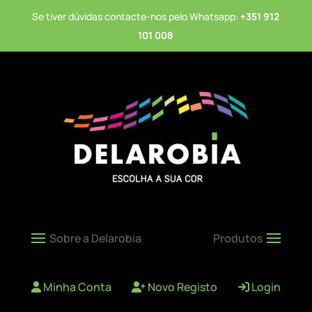
Se tiver dúvidas contacte-nos pelo Whatsapp:
+351 912
101 008
Minha Conta
Novo Registo
Login