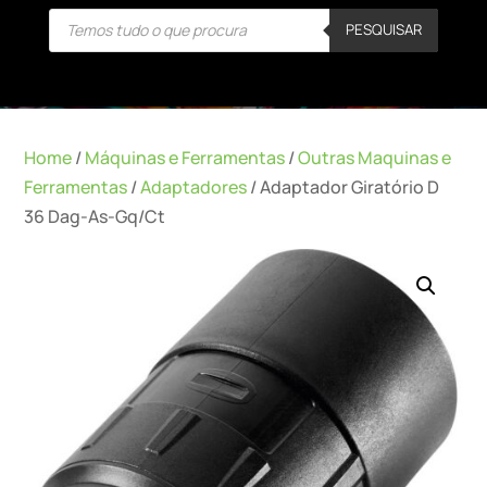
Products
PESQUISAR
search
Home
/
Máquinas e Ferramentas
/
Outras Maquinas e
Ferramentas
/
Adaptadores
/ Adaptador Giratório D
36 Dag-As-Gq/Ct