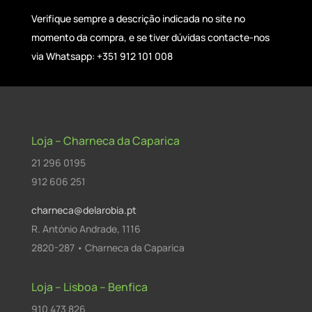
Verifique sempre a descrição indicada no site no
momento da compra, e se tiver dúvidas contacte-nos
via Whatsapp: +351 912 101 008
Loja – Charneca da Caparica
21 296 0195
912 606 251
charneca@delarobia.pt
R. António Andrade, 1116
2820-287 • Charneca da Caparica
Loja – Lisboa – Benfica
910 473 826