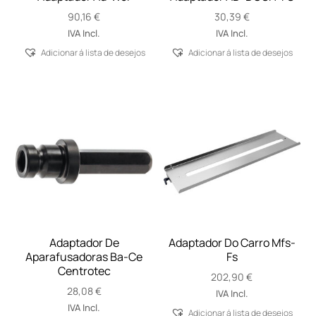
90,16
€
30,39
€
IVA Incl.
IVA Incl.
Adicionar á lista de desejos
Adicionar á lista de desejos
Adaptador De
Adaptador Do Carro Mfs-
Aparafusadoras Ba-Ce
Fs
Centrotec
202,90
€
28,08
€
IVA Incl.
IVA Incl.
Adicionar á lista de desejos