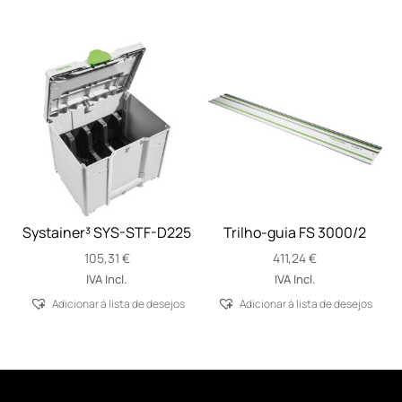
Systainer³ SYS-STF-D225
Trilho-guia FS 3000/2
105,31
€
411,24
€
IVA Incl.
IVA Incl.
Adicionar á lista de desejos
Adicionar á lista de desejos