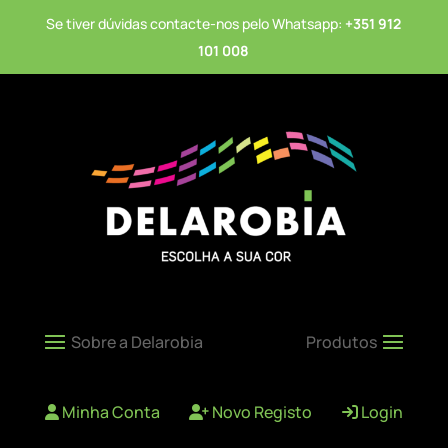
Se tiver dúvidas contacte-nos pelo Whatsapp:
+351 912
101 008
Minha Conta
Novo Registo
Login