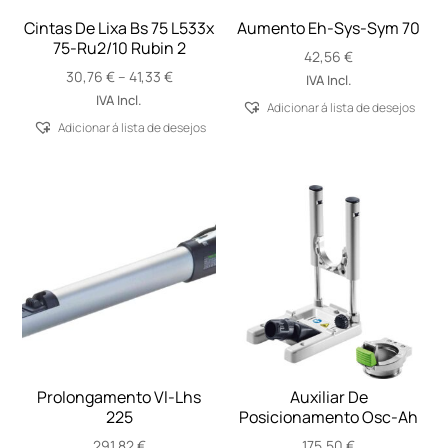
Cintas De Lixa Bs 75 L533x
Aumento Eh-Sys-Sym 70
75-Ru2/10 Rubin 2
42,56
€
Price
30,76
€
–
41,33
€
IVA Incl.
range:
IVA Incl.
Adicionar á lista de desejos
30,76 €
Adicionar á lista de desejos
through
41,33 €
Prolongamento Vl-Lhs
Auxiliar De
225
Posicionamento Osc-Ah
291,82
€
175,50
€