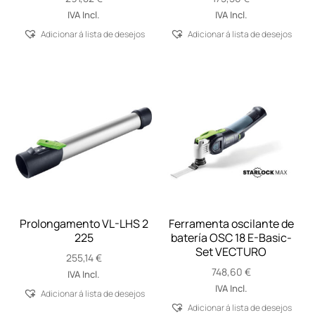
IVA Incl.
IVA Incl.
Adicionar á lista de desejos
Adicionar á lista de desejos
Prolongamento VL-LHS 2
Ferramenta oscilante de
225
batería OSC 18 E-Basic-
Set VECTURO
255,14
€
748,60
€
IVA Incl.
IVA Incl.
Adicionar á lista de desejos
Adicionar á lista de desejos