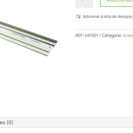
de
Trilho-
Adicionar á lista de desejos
guia
FS
3000/2
REF:
491501
Categoria:
Aces
es (0)