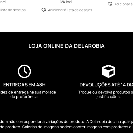
Incl.
IVA Incl.
Adicionar á
 lista de desejos
Adicionar á lista de desejos
LOJA ONLINE DA DELAROBIA


ENTREGAS EM 48H
DEVOLUÇÕES ATÉ 14 DI
idez de entrega na sua morada
Troque ou devolva produtos 
de preferência.
justificações.
podem não corresponder a variações do produto. A Delarobia declina qual
s do produto. Galerias de imagens podem conter imagens com produtos e