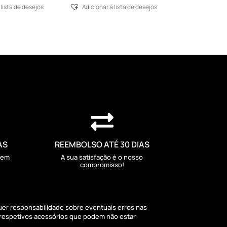
 lista de desejos
Adicionar á lista de desejos

AS
REEMBOLSO ATÉ 30 DIAS
sem
A sua satisfação é o nosso
compromisso!
quer responsabilidade sobre eventuais erros nas
 respetivos acessórios que podem não estar