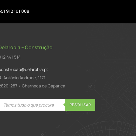
351 912 101 008
Delarobia – Construção
912 441 514
construcao@delarobia.pt
R. António Andrade, 1171
2820-287 • Charneca de Caparica
Products
PESQUISAR
search