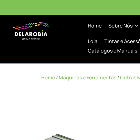
Home
Sobre Nós
Loja
Tintas e Acess
Catálogos e Manuais
Home
/
Máquinas e Ferramentas
/
Outras 