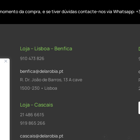
o momento da compra, e se tiver dúvidas contacte-nos via Whatsapp: +
Loja – Lisboa – Benfica
910 473 826
benfica@delarobia.pt
R. Dr. João de Barros, 13 A cave
1500-230 • Lisboa
Loja – Cascais
21 486 6615
a
919 865 266
cascais@delarobia.pt