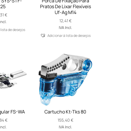
³ SYS-STF-
Porca De Fixação Para
25
Pratos De Lixar Flexíveis
Uf-Ag M14
,31
€
12,41
€
Incl.
IVA Incl.
 lista de desejos
Adicionar á lista de desejos
gular FS-WA
Cartucho Kt-Tks 80
,84
€
155,40
€
Incl.
IVA Incl.