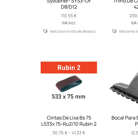
Systainer³ SYS3-OF
Trilho De C
D8/D12
4
110,55
€
239
IVA Incl.
IVA 
Adicionar á lista de desejos
Adicionar á
Cintas De Lixa Bs 75
Bocal Para 
L533x 75-Ru2/10 Rubin 2
P
Price
30,76
€
–
41,33
€
12,