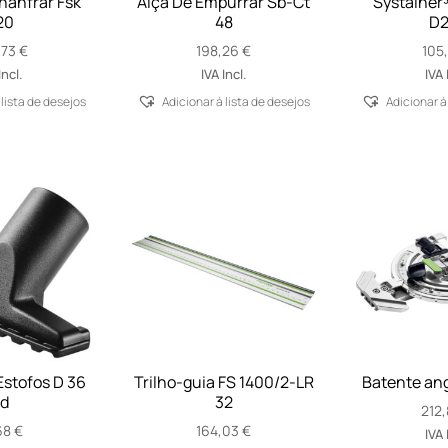
hanfrar Fsk
Alça De Empurrar Sb-Ct
Systainer
20
48
D2
,73
€
198,26
€
105
Incl.
IVA Incl.
IVA 
 lista de desejos
Adicionar á lista de desejos
Adicionar á
Estofos D 36
Trilho-guia FS 1400/2-LR
Batente an
d
32
212
68
€
164,03
€
IVA 