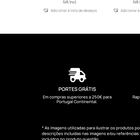
range:
IVA Incl.
IVA 
30,76 €
Adicionar á lista de desejos
Adicionar á
through
41,33 €

PORTES GRÁTIS
Em compras superiores a 250€ para
Rap
Portugal Continental.
* As imagens utilizadas para ilustrar os produtos 
descrições incluídas nas imagens e/ou referência
incluídos no produto questão.