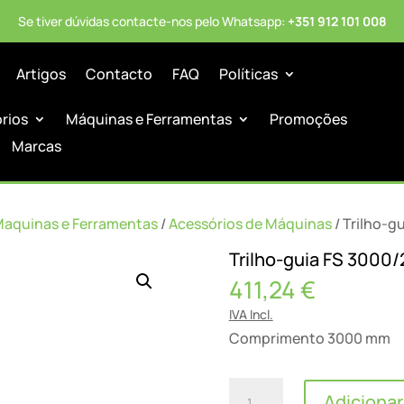
Se tiver dúvidas contacte-nos pelo Whatsapp:
+351 912 101 008
Artigos
Contacto
FAQ
Políticas
órios
Máquinas e Ferramentas
Promoções
Marcas
Maquinas e Ferramentas
/
Acessórios de Máquinas
/ Trilho-g
Trilho-guia FS 3000/
411,24
€
IVA Incl.
Comprimento 3000 mm
Quantidade
Adicionar