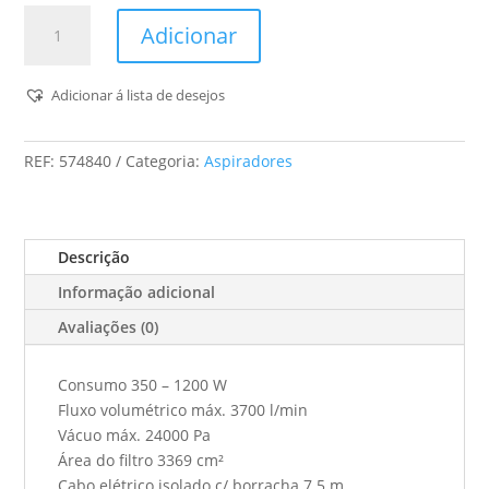
Quantidade
Adicionar
de
Aspirador
Móvel
Adicionar á lista de desejos
Ctl
Mini
REF:
574840
Categoria:
Aspiradores
I
Cleantec
Descrição
Informação adicional
Avaliações (0)
Consumo 350 – 1200 W
Fluxo volumétrico máx. 3700 l/min
Vácuo máx. 24000 Pa
Área do filtro 3369 cm²
Cabo elétrico isolado c/ borracha 7.5 m