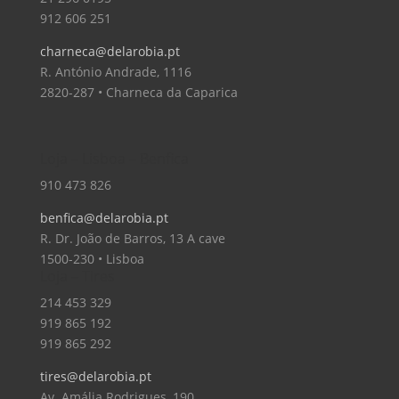
912 606 251
charneca@delarobia.pt
R. António Andrade, 1116
2820-287 • Charneca da Caparica
Loja – Lisboa – Benfica
910 473 826
benfica@delarobia.pt
R. Dr. João de Barros, 13 A cave
1500-230 • Lisboa
Loja – Tires
214 453 329
919 865 192
919 865 292
tires@delarobia.pt
Av. Amália Rodrigues, 190