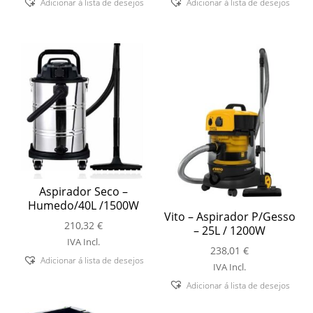
Adicionar á lista de desejos
Adicionar á lista de desejos
Aspirador Seco –
Humedo/40L /1500W
Vito – Aspirador P/Gesso
210,32
€
– 25L / 1200W
IVA Incl.
238,01
€
Adicionar á lista de desejos
IVA Incl.
Adicionar á lista de desejos