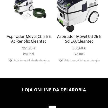
Aspirador Móvel Ctl 26 E
Aspirador Móvel Ctl 26 E
Ac Renofix Cleantec
Sd E/A Cleantec
951,95
€
850,68
€
IVA Incl.
IVA Incl.
Adicionar á lista de desejos
Adicionar á lista de desejos
LOJA ONLINE DA DELAROBIA