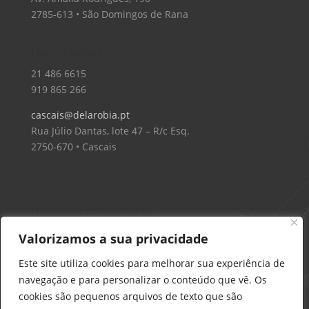
2785-613 • São Domingos de Rana
Loja – Cascais
21 486 6615
919 865 266
cascais@delarobia.pt
Rua Júlio Dantas, lote 47 – R/c Esq.
2750-670 • Cascais
Delarobia – Construção
912 441 514
Valorizamos a sua privacidade
construcao@delarobia.pt
Este site utiliza cookies para melhorar sua experiência de
R. António Andrade, 1171
navegação e para personalizar o conteúdo que vê. Os
2820-287 • Charneca de Caparica
cookies são pequenos arquivos de texto que são