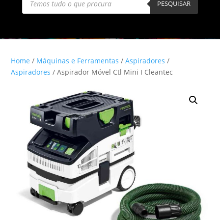
search
PESQUISAR
Home
/
Máquinas e Ferramentas
/
Aspiradores
/
Aspiradores
/ Aspirador Móvel Ctl Mini I Cleantec