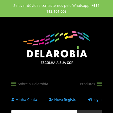
Se tiver dúvidas contacte-nos pelo Whatsapp:
+351
912 101 008
Minha Conta
Novo Registo
Login
Products