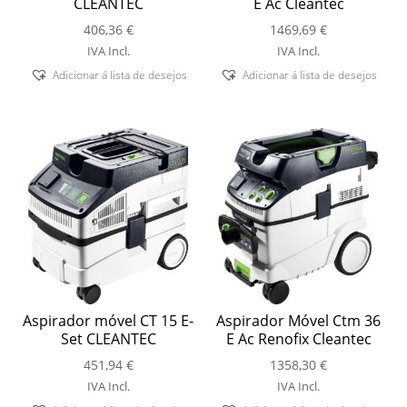
CLEANTEC
E Ac Cleantec
406,36
€
1469,69
€
IVA Incl.
IVA Incl.
Adicionar á lista de desejos
Adicionar á lista de desejos
Aspirador móvel CT 15 E-
Aspirador Móvel Ctm 36
Set CLEANTEC
E Ac Renofix Cleantec
451,94
€
1358,30
€
IVA Incl.
IVA Incl.