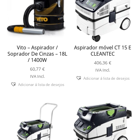
Vito – Aspirador /
Aspirador móvel CT 15 E
Soprador De Cinzas – 18L
CLEANTEC
/ 1400W
406,36
€
60,77
€
IVA Incl.
IVA Incl.
Adicionar á lista de desejos
Adicionar á lista de desejos