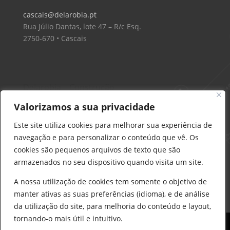
cascais@delarobia.pt
Rua Júlio Dantas, lote 47 – R/c Esq.
2750-670 • Cascais
Delarobia – Construção
912 441 514
Valorizamos a sua privacidade
construcao@delarobia.pt
Este site utiliza cookies para melhorar sua experiência de
R. António Andrade, 1171
navegação e para personalizar o conteúdo que vê. Os
2820-287 • Charneca de Caparica
cookies são pequenos arquivos de texto que são
armazenados no seu dispositivo quando visita um site.
Products
search
PESQUISAR
A nossa utilização de cookies tem somente o objetivo de
manter ativas as suas preferências (idioma), e de análise
da utilização do site, para melhoria do conteúdo e layout,
tornando-o mais útil e intuitivo.