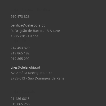
Loja – Lisboa – Benfica
910 473 826
benfica@delarobia.pt
R. Dr. João de Barros, 13 A cave
1500-230 • Lisboa
Loja – Tires
214 453 329
919 865 192
919 865 292
tires@delarobia.pt
Av. Amália Rodrigues, 190
2785-613 • São Domingos de Rana
Loja – Cascais
21 486 6615
919 865 266