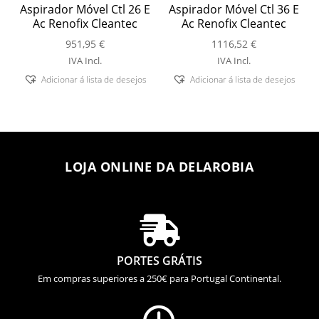
Aspirador Móvel Ctl 26 E
Aspirador Móvel Ctl 36 E
Ac Renofix Cleantec
Ac Renofix Cleantec
951,95
€
1116,52
€
IVA Incl.
IVA Incl.
Adicionar á lista de desejos
Adicionar á lista de desejos
LOJA ONLINE DA DELAROBIA

PORTES GRÁTIS
Em compras superiores a 250€ para Portugal Continental.