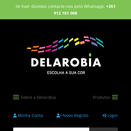
Se tiver dúvidas contacte-nos pelo Whatsapp:
+351
912 101 008
Minha Conta
Novo Registo
Login
Products