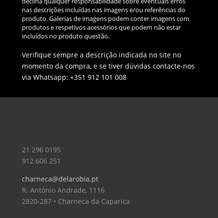
declina qualquer responsabilidade sobre eventuais erros
nas descrições incluídas nas imagens e/ou referências do
produto. Galerias de imagens podem conter imagens com
produtos e respetivos acessórios que podem não estar
incluídos no produto questão.
Verifique sempre a descrição indicada no site no
momento da compra, e se tiver dúvidas contacte-nos
via Whatsapp: +351 912 101 008
Loja – Charneca da Caparica
21 296 0195
912 606 251
charneca@delarobia.pt
R. António Andrade, 1116
2820-287 • Charneca da Caparica