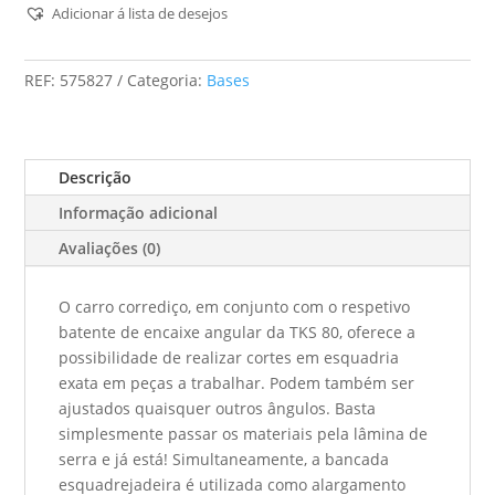
Esquadrejadeira
Adicionar á lista de desejos
St
Tks
REF:
575827
Categoria:
Bases
80
Descrição
Informação adicional
Avaliações (0)
O carro corrediço, em conjunto com o respetivo
batente de encaixe angular da TKS 80, oferece a
possibilidade de realizar cortes em esquadria
exata em peças a trabalhar. Podem também ser
ajustados quaisquer outros ângulos. Basta
simplesmente passar os materiais pela lâmina de
serra e já está! Simultaneamente, a bancada
esquadrejadeira é utilizada como alargamento