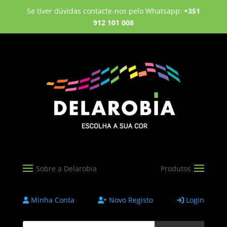
Se tiver dúvidas contacte-nos pelo Whatsapp:
+351
912 101 008
Minha Conta
Novo Registo
Login
Products