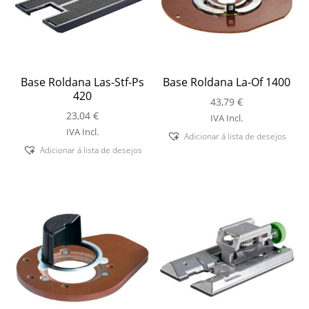
Base Roldana Las-Stf-Ps
Base Roldana La-Of 1400
420
43,79
€
23,04
€
IVA Incl.
IVA Incl.
Adicionar á lista de desejos
Adicionar á lista de desejos