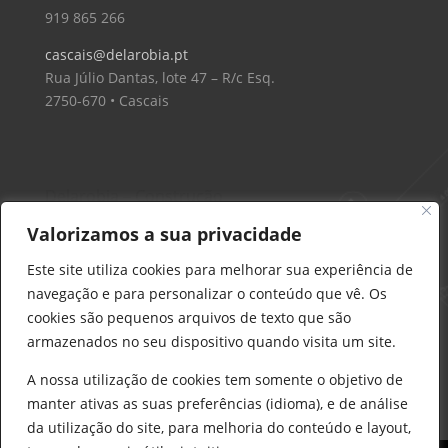
919 865 266
cascais@delarobia.pt
Rua Júlio Dantas, lote 47 – R/c Esq.
2750-670 • Cascais
Delarobia – Construção
912 441 514
Valorizamos a sua privacidade
construcao@delarobia.pt
Este site utiliza cookies para melhorar sua experiência de
R. António Andrade, 1171
navegação e para personalizar o conteúdo que vê. Os
2820-287 • Charneca de Caparica
cookies são pequenos arquivos de texto que são
armazenados no seu dispositivo quando visita um site.
Products
search
PESQUISAR
A nossa utilização de cookies tem somente o objetivo de
manter ativas as suas preferências (idioma), e de análise
da utilização do site, para melhoria do conteúdo e layout,