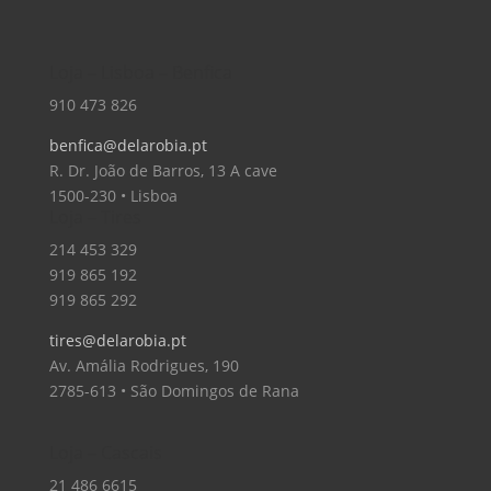
Loja – Lisboa – Benfica
910 473 826
benfica@delarobia.pt
R. Dr. João de Barros, 13 A cave
1500-230 • Lisboa
Loja – Tires
214 453 329
919 865 192
919 865 292
tires@delarobia.pt
Av. Amália Rodrigues, 190
2785-613 • São Domingos de Rana
Loja – Cascais
21 486 6615