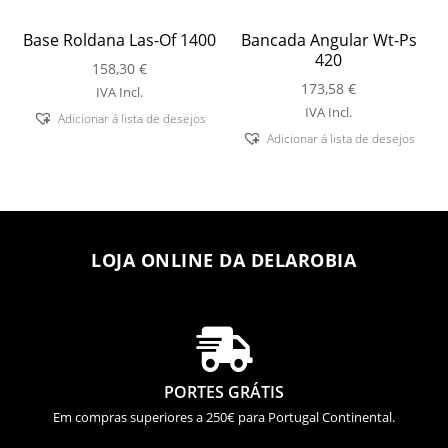
Base Roldana Las-Of 1400
Bancada Angular Wt-Ps
420
158,30
€
173,58
€
IVA Incl.
IVA Incl.
Adicionar á lista de desejos
Adicionar á lista de desejos
LOJA ONLINE DA DELAROBIA

PORTES GRÁTIS
Em compras superiores a 250€ para Portugal Continental.