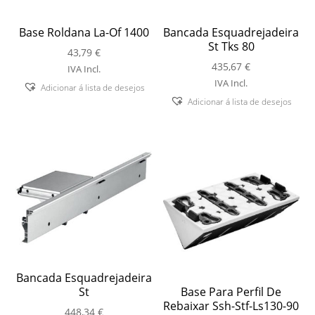
Base Roldana La-Of 1400
Bancada Esquadrejadeira
St Tks 80
43,79
€
435,67
€
IVA Incl.
IVA Incl.
Adicionar á lista de desejos
Adicionar á lista de desejos
Bancada Esquadrejadeira
St
Base Para Perfil De
Rebaixar Ssh-Stf-Ls130-90
448,34
€