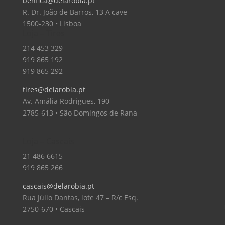
benfica@delarobia.pt
R. Dr. João de Barros, 13 A cave
1500-230 • Lisboa
Loja – Tires
214 453 329
919 865 192
919 865 292
tires@delarobia.pt
Av. Amália Rodrigues, 190
2785-613 • São Domingos de Rana
Loja – Cascais
21 486 6615
919 865 266
cascais@delarobia.pt
Rua Júlio Dantas, lote 47 – R/c Esq.
2750-670 • Cascais