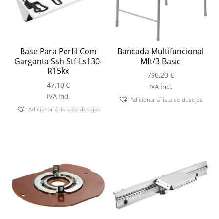
Base Para Perfil Com
Bancada Multifuncional
Garganta Ssh-Stf-Ls130-
Mft/3 Basic
R15kx
796,20
€
47,10
€
IVA Incl.
IVA Incl.
Adicionar á lista de desejos
Adicionar á lista de desejos