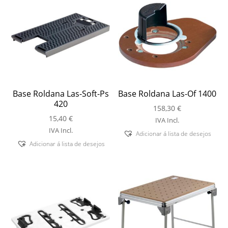
Base Roldana Las-Soft-Ps
Base Roldana Las-Of 1400
420
158,30
€
15,40
€
IVA Incl.
IVA Incl.
Adicionar á lista de desejos
Adicionar á lista de desejos