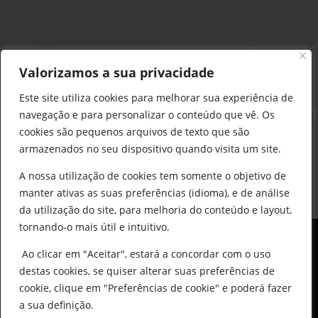
Delarobia – Construção
912 441 514
Valorizamos a sua privacidade
construcao@delarobia.pt
Este site utiliza cookies para melhorar sua experiência de
R. António Andrade, 1171
navegação e para personalizar o conteúdo que vê. Os
2820-287 • Charneca de Caparica
cookies são pequenos arquivos de texto que são
armazenados no seu dispositivo quando visita um site.
Products
search
PESQUISAR
A nossa utilização de cookies tem somente o objetivo de
manter ativas as suas preferências (idioma), e de análise
da utilização do site, para melhoria do conteúdo e layout,
tornando-o mais útil e intuitivo.
Ao clicar em "Aceitar", estará a concordar com o uso
destas cookies, se quiser alterar suas preferências de
cookie, clique em "Preferências de cookie" e poderá fazer
0
© All Copyright 2025 by Delarobia.pt
a sua definição.