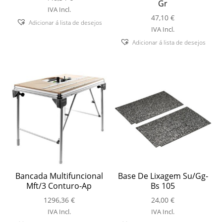
Gr
IVA Incl.
47,10
€
Adicionar á lista de desejos
IVA Incl.
Adicionar á lista de desejos
Bancada Multifuncional
Base De Lixagem Su/Gg-
Mft/3 Conturo-Ap
Bs 105
1296,36
€
24,00
€
IVA Incl.
IVA Incl.