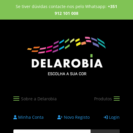
Se tiver dúvidas contacte-nos pelo Whatsapp:
+351
912 101 008
Minha Conta
Novo Registo
Login
Products