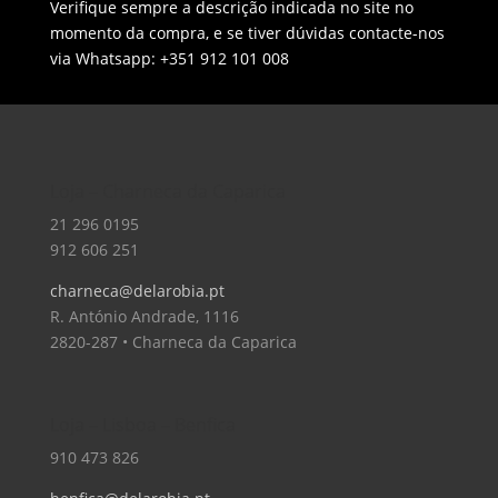
Verifique sempre a descrição indicada no site no
momento da compra, e se tiver dúvidas contacte-nos
via Whatsapp: +351 912 101 008
Loja – Charneca da Caparica
21 296 0195
912 606 251
charneca@delarobia.pt
R. António Andrade, 1116
2820-287 • Charneca da Caparica
Loja – Lisboa – Benfica
910 473 826