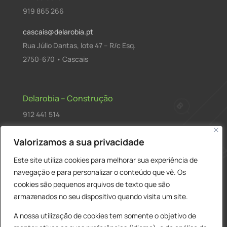
919 865 266
cascais@delarobia.pt
Rua Júlio Dantas, lote 47 – R/c Esq.
2750-670 • Cascais
Delarobia – Construção
912 441 514
construcao@delarobia.pt
Valorizamos a sua privacidade
R. António Andrade, 1171
Este site utiliza cookies para melhorar sua experiência de
2820-287 • Charneca de Caparica
navegação e para personalizar o conteúdo que vê. Os
cookies são pequenos arquivos de texto que são
Products
PESQUISAR
search
armazenados no seu dispositivo quando visita um site.
A nossa utilização de cookies tem somente o objetivo de