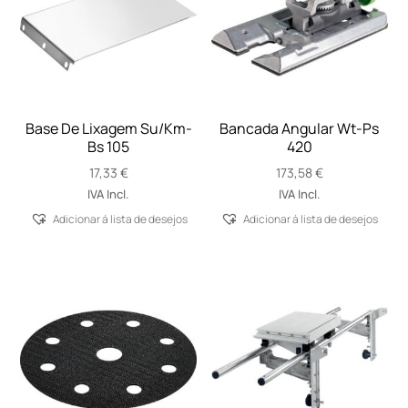
Base De Lixagem Su/Km-
Bancada Angular Wt-Ps
Bs 105
420
17,33
€
173,58
€
IVA Incl.
IVA Incl.
Adicionar á lista de desejos
Adicionar á lista de desejos