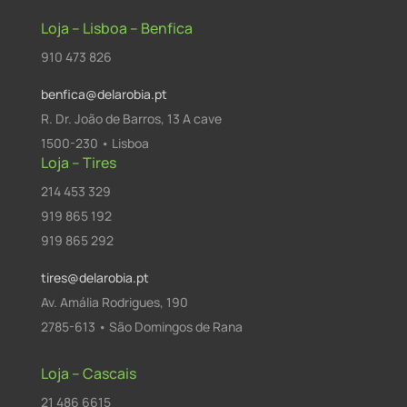
Loja – Lisboa – Benfica
910 473 826
benfica@delarobia.pt
R. Dr. João de Barros, 13 A cave
1500-230 • Lisboa
Loja – Tires
214 453 329
919 865 192
919 865 292
tires@delarobia.pt
Av. Amália Rodrigues, 190
2785-613 • São Domingos de Rana
Loja – Cascais
21 486 6615