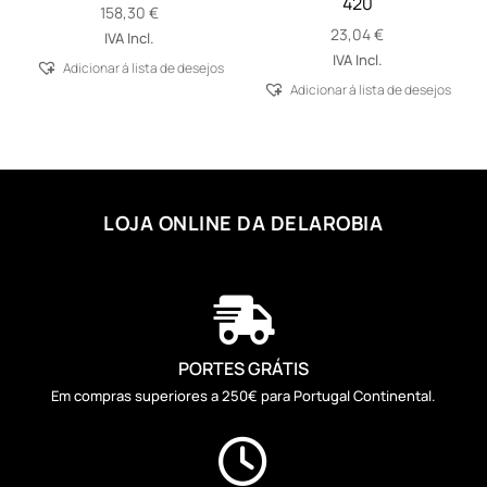
420
158,30
€
23,04
€
IVA Incl.
IVA Incl.
Adicionar á lista de desejos
Adicionar á lista de desejos
LOJA ONLINE DA DELAROBIA

PORTES GRÁTIS
Em compras superiores a 250€ para Portugal Continental.
