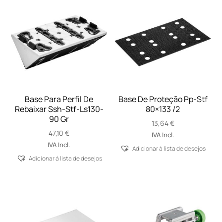
Base Para Perfil De
Base De Proteção Pp-Stf
Rebaixar Ssh-Stf-Ls130-
80×133 /2
90 Gr
13,64
€
47,10
€
IVA Incl.
IVA Incl.
Adicionar á lista de desejos
Adicionar á lista de desejos