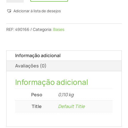
Base
Adicionar á lista de desejos
Para
Perfil
Com
REF:
490166
Categoria:
Bases
Entalhe
Em
V
Informação adicional
Ssh-
Avaliações (0)
Stf-
Ls130-
Informação adicional
V10
Peso
0,110 kg
Title
Default Title