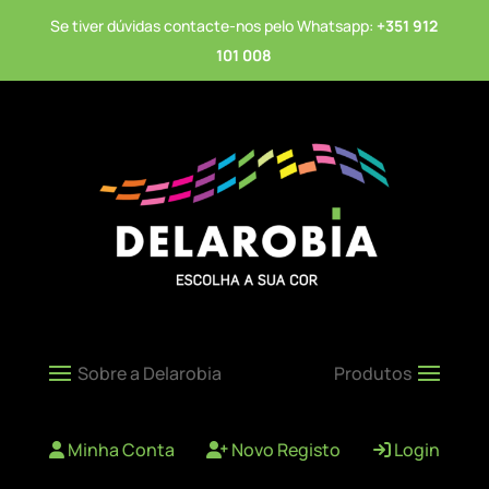
Se tiver dúvidas contacte-nos pelo Whatsapp:
+351 912
101 008
Minha Conta
Novo Registo
Login