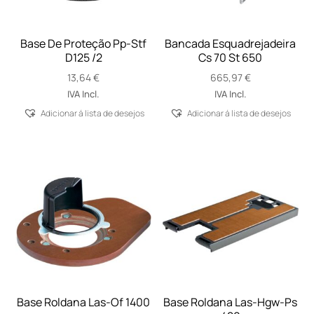
Base De Proteção Pp-Stf
Bancada Esquadrejadeira
D125 /2
Cs 70 St 650
13,64
€
665,97
€
IVA Incl.
IVA Incl.
Adicionar á lista de desejos
Adicionar á lista de desejos
Base Roldana Las-Of 1400
Base Roldana Las-Hgw-Ps