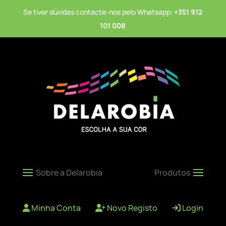
Se tiver dúvidas contacte-nos pelo Whatsapp:
+351 912
101 008
Minha Conta
Novo Registo
Login