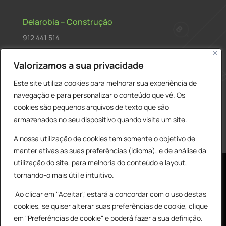
Delarobia – Construção
912 441 514
construcao@delarobia.pt
Valorizamos a sua privacidade
R. António Andrade, 1171
Este site utiliza cookies para melhorar sua experiência de
2820-287 • Charneca de Caparica
navegação e para personalizar o conteúdo que vê. Os
cookies são pequenos arquivos de texto que são
Products
PESQUISAR
search
armazenados no seu dispositivo quando visita um site.
A nossa utilização de cookies tem somente o objetivo de
manter ativas as suas preferências (idioma), e de análise da
utilização do site, para melhoria do conteúdo e layout,
tornando-o mais útil e intuitivo.
Ao clicar em "Aceitar", estará a concordar com o uso destas
cookies, se quiser alterar suas preferências de cookie, clique
© All Copyright 2025 by Delarobia.pt
0
em "Preferências de cookie" e poderá fazer a sua definição.