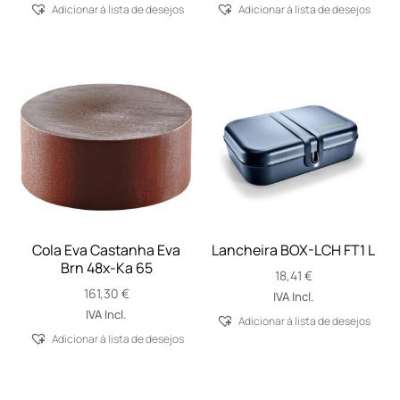
Adicionar á lista de desejos
Adicionar á lista de desejos
Cola Eva Castanha Eva
Lancheira BOX-LCH FT1 L
Brn 48x-Ka 65
18,41
€
161,30
€
IVA Incl.
IVA Incl.
Adicionar á lista de desejos
Adicionar á lista de desejos