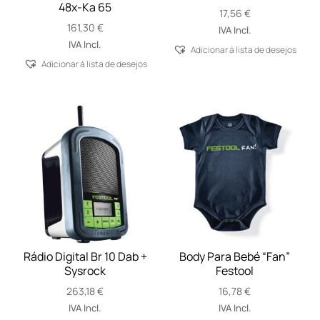
48x-Ka 65
17,56
€
161,30
€
IVA Incl.
IVA Incl.
Adicionar á lista de desejos
Adicionar á lista de desejos
Rádio Digital Br 10 Dab +
Body Para Bebé “Fan”
Sysrock
Festool
263,18
€
16,78
€
IVA Incl.
IVA Incl.