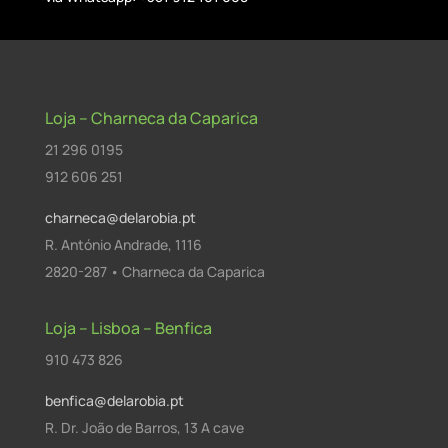
Loja – Charneca da Caparica
21 296 0195
912 606 251
charneca@delarobia.pt
R. António Andrade, 1116
2820-287 • Charneca da Caparica
Loja – Lisboa – Benfica
910 473 826
benfica@delarobia.pt
R. Dr. João de Barros, 13 A cave