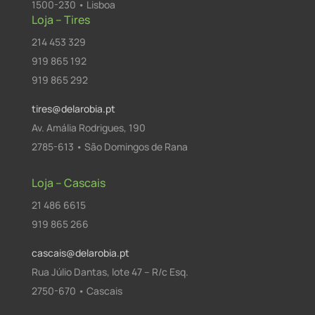
1500-230 • Lisboa
Loja – Tires
214 453 329
919 865 192
919 865 292
tires@delarobia.pt
Av. Amália Rodrigues, 190
2785-613 • São Domingos de Rana
Loja – Cascais
21 486 6615
919 865 266
cascais@delarobia.pt
Rua Júlio Dantas, lote 47 – R/c Esq.
2750-670 • Cascais