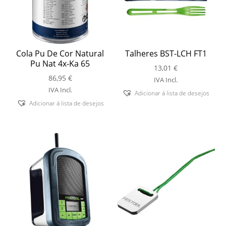
Cola Pu De Cor Natural
Talheres BST-LCH FT1
Pu Nat 4x-Ka 65
13,01
€
86,95
€
IVA Incl.
IVA Incl.
Adicionar á lista de desejos
Adicionar á lista de desejos