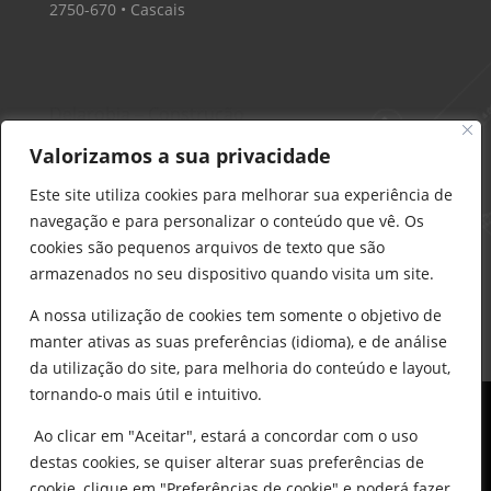
2750-670 • Cascais
Delarobia – Construção
912 441 514
Valorizamos a sua privacidade
construcao@delarobia.pt
Este site utiliza cookies para melhorar sua experiência de
R. António Andrade, 1171
navegação e para personalizar o conteúdo que vê. Os
2820-287 • Charneca de Caparica
cookies são pequenos arquivos de texto que são
armazenados no seu dispositivo quando visita um site.
Products
search
PESQUISAR
A nossa utilização de cookies tem somente o objetivo de
manter ativas as suas preferências (idioma), e de análise
da utilização do site, para melhoria do conteúdo e layout,
tornando-o mais útil e intuitivo.
Ao clicar em "Aceitar", estará a concordar com o uso
destas cookies, se quiser alterar suas preferências de
cookie, clique em "Preferências de cookie" e poderá fazer