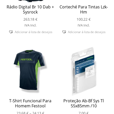
Rádio Digital Br 10 Dab +
Corteché Para Tintas Lzk-
Sysrock
Hm
263,18
€
100,22
€
IVA Incl.
IVA Incl.
Adicionar á lista de desejos
Adicionar á lista de desejos
T-Shirt Funcional Para
Proteção Ab-Bf Sys Tl
Homem Festool
55x85mm /10
Price
23,68
€
–
24,13
€
7,00
€