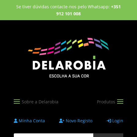
Se tiver dúvidas contacte-nos pelo Whatsapp:
+351
912 101 008
Minha Conta
Novo Registo
Login
Products