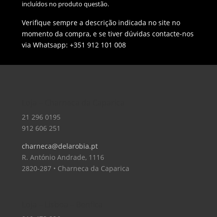
incluídos no produto questão.
Verifique sempre a descrição indicada no site no
momento da compra, e se tiver dúvidas contacte-nos
via Whatsapp: +351 912 101 008
Loja – Charneca da Caparica
21 296 0195
912 606 251
charneca@delarobia.pt
R. António Andrade, 1116
2820-287 • Charneca da Caparica
Loja – Lisboa – Benfica