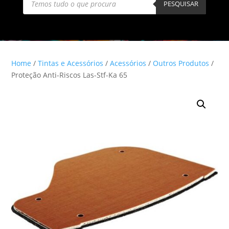
search
PESQUISAR
Home
/
Tintas e Acessórios
/
Acessórios
/
Outros Produtos
/
Proteção Anti-Riscos Las-Stf-Ka 65