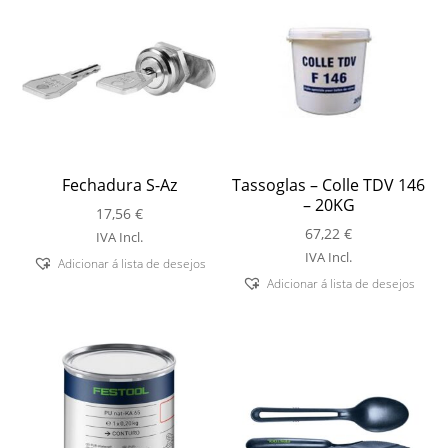
Fechadura S-Az
Tassoglas – Colle TDV 146
– 20KG
17,56
€
67,22
€
IVA Incl.
IVA Incl.
Adicionar á lista de desejos
Adicionar á lista de desejos