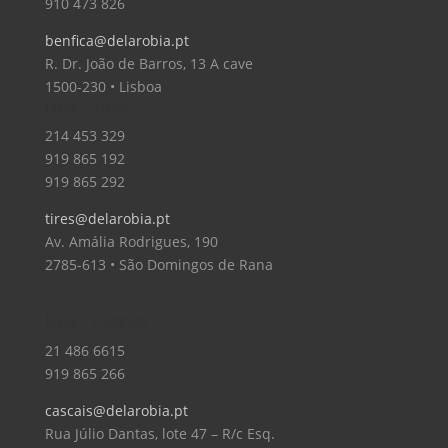
910 473 826
benfica@delarobia.pt
R. Dr. João de Barros, 13 A cave
1500-230 • Lisboa
Loja – Tires
214 453 329
919 865 192
919 865 292
tires@delarobia.pt
Av. Amália Rodrigues, 190
2785-613 • São Domingos de Rana
Loja – Cascais
21 486 6615
919 865 266
cascais@delarobia.pt
Rua Júlio Dantas, lote 47 – R/c Esq.