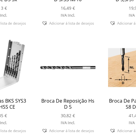
13
€
16,49
€
19,
Incl.
IVA Incl.
IVA 
 lista de desejos
Adicionar á lista de desejos
Adicionar á
as BKS SYS3
Broca De Reposição Hs
Broca De P
HSS CE
D 5
S8 D
35
€
30,82
€
41,
Incl.
IVA Incl.
IVA 
 lista de desejos
Adicionar á lista de desejos
Adicionar á