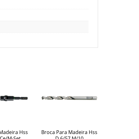
Madeira Hss
Broca Para Madeira Hss
 Ce/M-Set
D 6/57 M/10