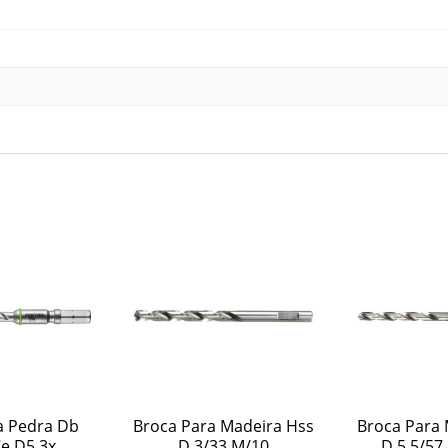
a Pedra Db
Broca Para Madeira Hss
Broca Para 
e D5 3x
D 3/33 M/10
D 5,5/57