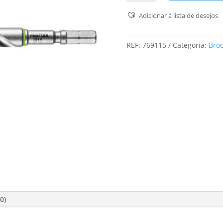
Broca
Para
Adicionar á lista de desejos
Pedra
Db
REF:
769115
Categoria:
Bro
Stone
Ce
D10
3x
0)