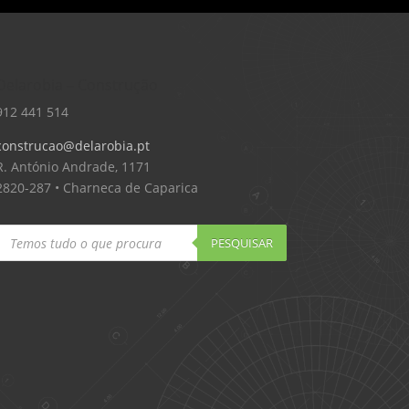
Delarobia – Construção
912 441 514
construcao@delarobia.pt
R. António Andrade, 1171
2820-287 • Charneca de Caparica
Products
search
PESQUISAR