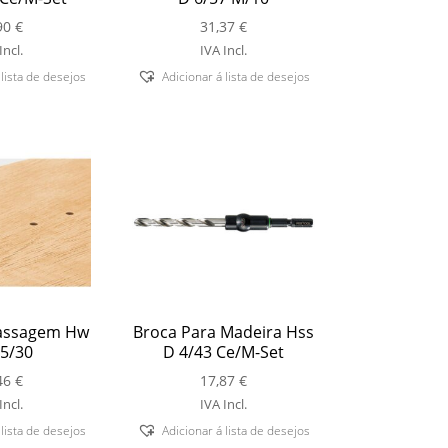
90
€
31,37
€
Incl.
IVA Incl.
 lista de desejos
Adicionar á lista de desejos
assagem Hw
Broca Para Madeira Hss
5/30
D 4/43 Ce/M-Set
46
€
17,87
€
Incl.
IVA Incl.
 lista de desejos
Adicionar á lista de desejos