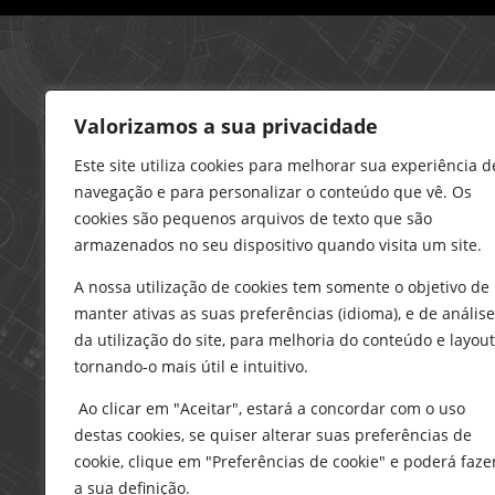
Loja – Charneca da Caparica
Valorizamos a sua privacidade
21 296 0195
912 606 251
Este site utiliza cookies para melhorar sua experiência d
navegação e para personalizar o conteúdo que vê. Os
charneca@delarobia.pt
cookies são pequenos arquivos de texto que são
R. António Andrade, 1116
armazenados no seu dispositivo quando visita um site.
2820-287 • Charneca da Caparica
A nossa utilização de cookies tem somente o objetivo de
Loja – Tires
manter ativas as suas preferências (idioma), e de análise
214 453 329
da utilização do site, para melhoria do conteúdo e layout
919 865 192
tornando-o mais útil e intuitivo.
919 865 292
Ao clicar em "Aceitar", estará a concordar com o uso
tires@delarobia.pt
destas cookies, se quiser alterar suas preferências de
Av. Amália Rodrigues, 190
cookie, clique em "Preferências de cookie" e poderá faze
2785-613 • São Domingos de Rana
a sua definição.