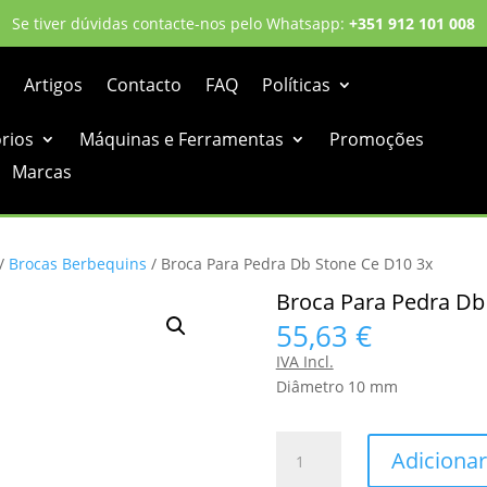
Se tiver dúvidas contacte-nos pelo Whatsapp:
+351 912 101 008
Artigos
Contacto
FAQ
Políticas
órios
Máquinas e Ferramentas
Promoções
Marcas
/
Brocas Berbequins
/ Broca Para Pedra Db Stone Ce D10 3x
Broca Para Pedra Db
55,63
€
IVA Incl.
Diâmetro 10 mm
Quantidade
Adicionar
de