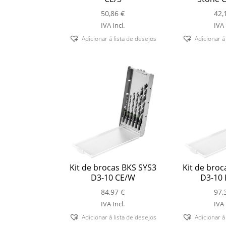
50,86
€
42,
IVA Incl.
IVA 
Adicionar á lista de desejos
Adicionar á
Kit de brocas BKS SYS3
Kit de broc
D3-10 CE/W
D3-10 
84,97
€
97,
IVA Incl.
IVA 
Adicionar á lista de desejos
Adicionar á