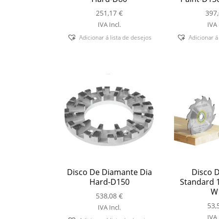
251,17
€
397
IVA Incl.
IVA 
Adicionar á lista de desejos
Adicionar á
Disco De Diamante Dia
Disco D
Hard-D150
Standard 
W
538,08
€
53,
IVA Incl.
IVA 