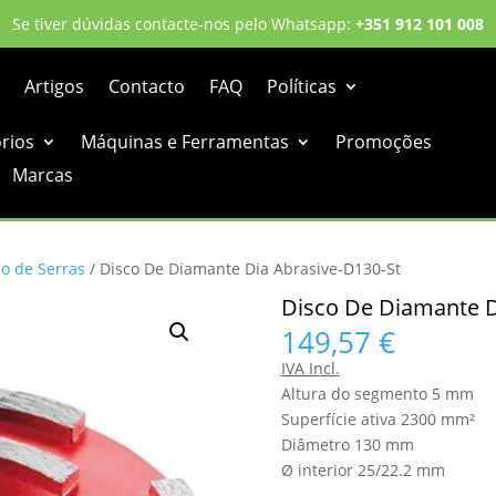
Se tiver dúvidas contacte-nos pelo Whatsapp:
+351 912 101 008
Artigos
Contacto
FAQ
Políticas
órios
Máquinas e Ferramentas
Promoções
Marcas
co de Serras
/ Disco De Diamante Dia Abrasive-D130-St
Disco De Diamante D
149,57
€
IVA Incl.
Altura do segmento 5 mm
Superfície ativa 2300 mm²
Diâmetro 130 mm
Ø interior 25/22.2 mm