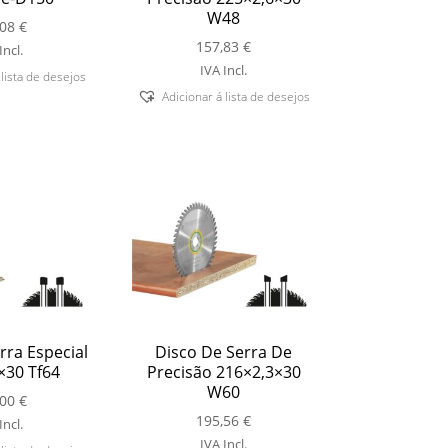
W48
,08
€
157,83
€
Incl.
IVA Incl.
 lista de desejos
Adicionar á lista de desejos
rra Especial
Disco De Serra De
×30 Tf64
Precisão 216×2,3×30
W60
,00
€
195,56
€
Incl.
IVA Incl.