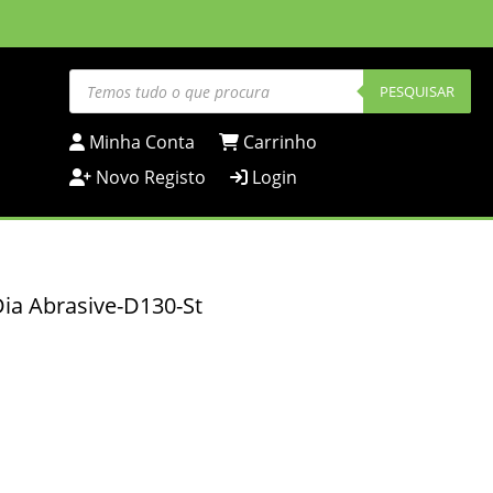
Products
search
PESQUISAR
Minha Conta
Carrinho
Novo Registo
Login
ia Abrasive-D130-St