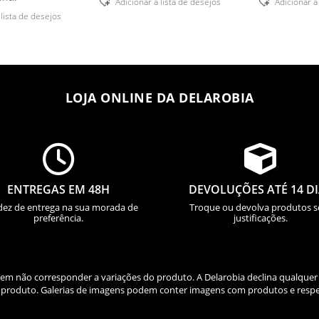
Adicionar á lista de desejos
Adicionar á
 lista de desejos
LOJA ONLINE DA DELAROBIA


ENTREGAS EM 48H
DEVOLUÇÕES ATÉ 14 D
dez de entrega na sua morada de
Troque ou devolva produtos 
preferência.
justificações.
odem não corresponder a variações do produto. A Delarobia declina qualquer
do produto. Galerias de imagens podem conter imagens com produtos e respe