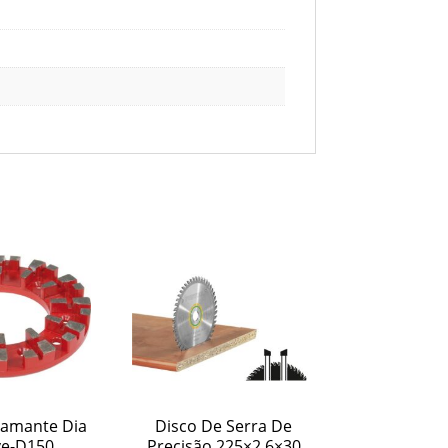
iamante Dia
Disco De Serra De
ve-D150
Precisão 225×2,6×30