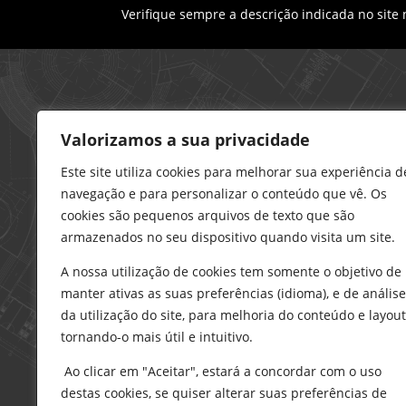
Verifique sempre a descrição indicada no site
Loja – Charneca da Caparica
Valorizamos a sua privacidade
21 296 0195
912 606 251
Este site utiliza cookies para melhorar sua experiência d
navegação e para personalizar o conteúdo que vê. Os
charneca@delarobia.pt
cookies são pequenos arquivos de texto que são
R. António Andrade, 1116
armazenados no seu dispositivo quando visita um site.
2820-287 • Charneca da Caparica
A nossa utilização de cookies tem somente o objetivo de
Loja – Tires
manter ativas as suas preferências (idioma), e de análise
214 453 329
da utilização do site, para melhoria do conteúdo e layout
919 865 192
tornando-o mais útil e intuitivo.
919 865 292
Ao clicar em "Aceitar", estará a concordar com o uso
tires@delarobia.pt
destas cookies, se quiser alterar suas preferências de
Av. Amália Rodrigues, 190