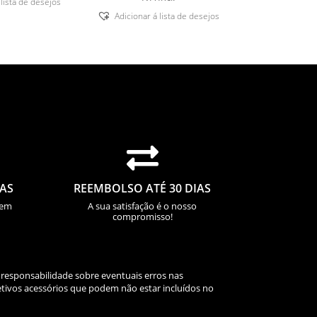
 lista de desejos
Adicionar á lista de desejos

IAS
REEMBOLSO ATÉ 30 DIAS
sem
A sua satisfação é o nosso
compromisso!
 responsabilidade sobre eventuais erros nas
tivos acessórios que podem não estar incluídos no