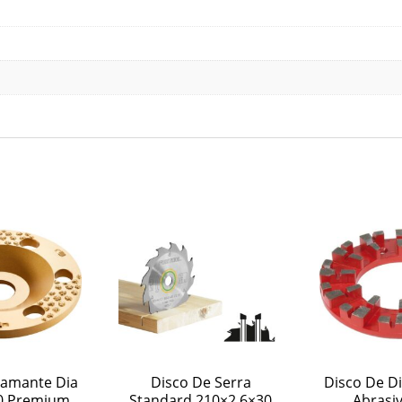
iamante Dia
Disco De Serra
Disco De D
0 Premium
Standard 210×2,6×30
Abrasi