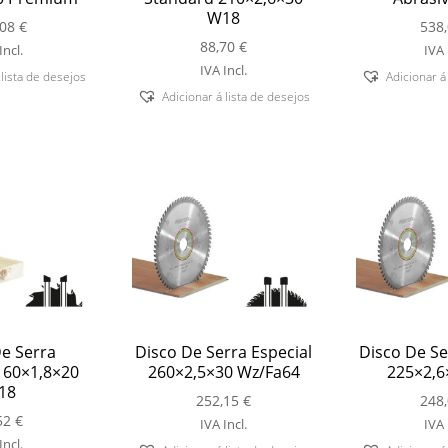
W18
,08
€
538
88,70
€
Incl.
IVA 
IVA Incl.
 lista de desejos
Adicionar á
Adicionar á lista de desejos
e Serra
Disco De Serra Especial
Disco De Se
160×1,8×20
260×2,5×30 Wz/Fa64
225×2,6
18
252,15
€
248
52
€
IVA Incl.
IVA 
Incl.