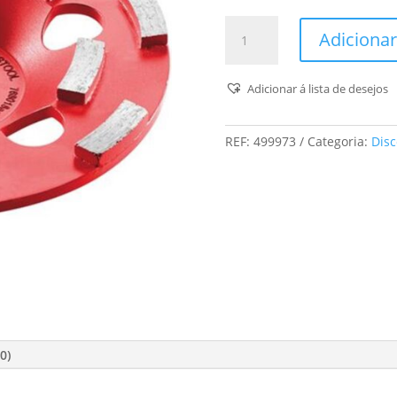
Quantidade
Adicionar
de
Disco
De
Adicionar á lista de desejos
Diamante
Dia
REF:
499973
Categoria:
Disc
Abrasive-
D130-
St
0)