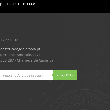
app: +351 912 101 008
Delarobia – Construção
912 441 514
construcao@delarobia.pt
R. António Andrade, 1171
2820-287 • Charneca de Caparica
Products
search
PESQUISAR