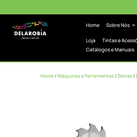
Home
Sobre Nós
Loja
Tintas e Acess
Catálogos e Manuais
Home
/
Máquinas e Ferramentas
/
Serras
/