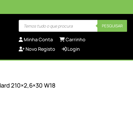
Products
PESQUISAR
search
Minha Conta
Carrinho
Novo Registo
Login
dard 210×2,6×30 W18