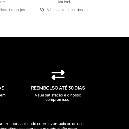
Incl.
IVA Incl.
 lista de desejos
Adicionar á lista de desejos

AS
REEMBOLSO ATÉ 30 DIAS
sem
A sua satisfação é o nosso
compromisso!
quer responsabilidade sobre eventuais erros nas
 respetivos acessórios que podem não estar