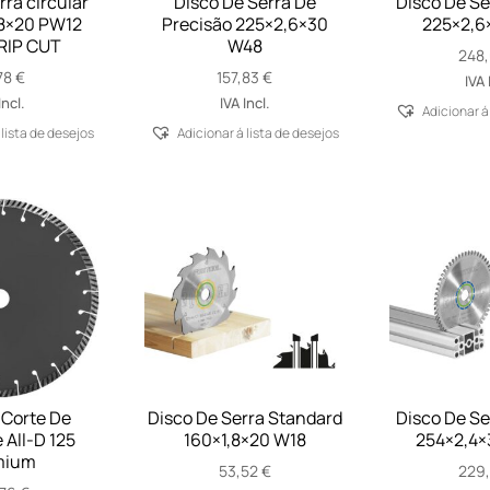
rra circular
Disco De Serra De
Disco De Se
8×20 PW12
Precisão 225×2,6×30
225×2,6
IP CUT
W48
248
78
€
157,83
€
IVA 
Incl.
IVA Incl.
Adicionar á
 lista de desejos
Adicionar á lista de desejos
 Corte De
Disco De Serra Standard
Disco De Se
All-D 125
160×1,8×20 W18
254×2,4×
mium
53,52
€
229