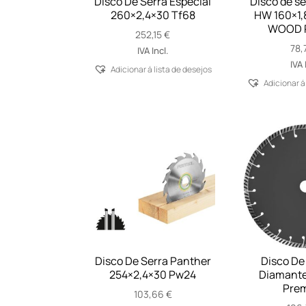
Disco De Serra Especial
Disco de se
260×2,4×30 Tf68
HW 160×1,
WOOD R
252,15
€
78,
IVA Incl.
IVA 
Adicionar á lista de desejos
Adicionar á
Disco De Serra Panther
Disco De
254×2,4×30 Pw24
Diamante 
Pre
103,66
€