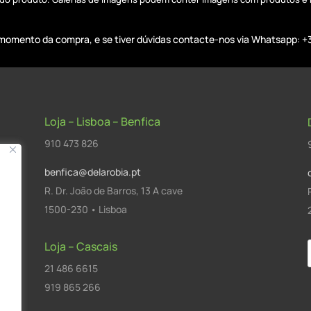
o momento da compra, e se tiver dúvidas contacte-nos via Whatsapp: +
Loja – Lisboa – Benfica
910 473 826
benfica@delarobia.pt
R. Dr. João de Barros, 13 A cave
1500-230 • Lisboa
Loja – Cascais
21 486 6615
a
919 865 266