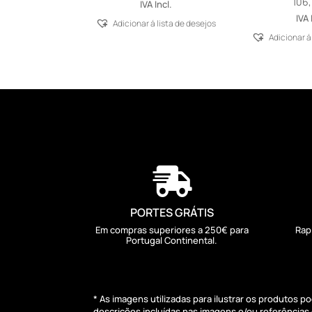
106
IVA Incl.
IVA 
Adicionar á lista de desejos
Adicionar á

PORTES GRÁTIS
Em compras superiores a 250€ para
Rap
Portugal Continental.
* As imagens utilizadas para ilustrar os produtos 
descrições incluídas nas imagens e/ou referência