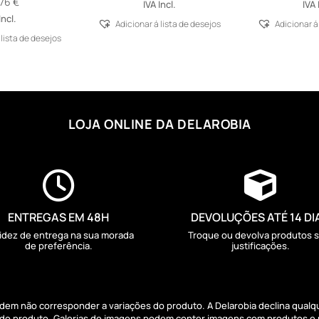
,76
€
IVA Incl.
IVA 
Incl.
Adicionar á lista de desejos
Adicionar á
 lista de desejos
LOJA ONLINE DA DELAROBIA


ENTREGAS EM 48H
DEVOLUÇÕES ATÉ 14 DI
idez de entrega na sua morada
Troque ou devolva produtos 
de preferência.
justificações.
podem não corresponder a variações do produto. A Delarobia declina qual
s do produto. Galerias de imagens podem conter imagens com produtos e