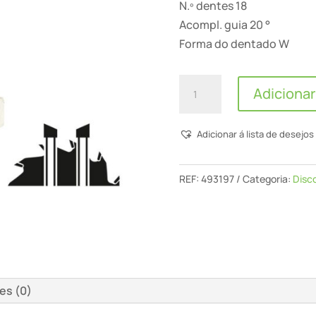
N.º dentes 18
Acompl. guia 20 °
Forma do dentado W
Quantidade
Adicionar
de
Disco
Adicionar á lista de desejos
De
Serra
Standard
REF:
493197
Categoria:
Disc
210x2,6x30
W18
es (0)