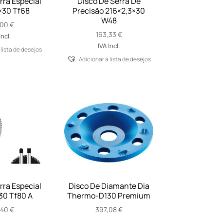
rra Especial
Disco De Serra De
×30 Tf68
Precisão 216×2,3×30
W48
,00
€
163,33
€
Incl.
IVA Incl.
 lista de desejos
Adicionar á lista de desejos
rra Especial
Disco De Diamante Dia
30 Tf80 A
Thermo-D130 Premium
,40
€
397,08
€