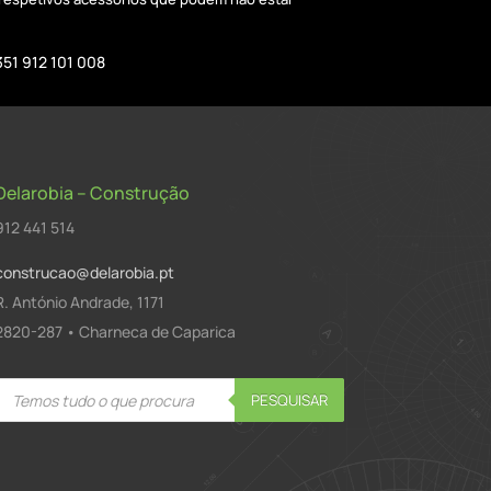
351 912 101 008
Delarobia – Construção
912 441 514
construcao@delarobia.pt
R. António Andrade, 1171
2820-287 • Charneca de Caparica
Products
PESQUISAR
search