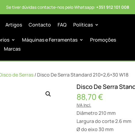
Se tiver dúvidas contacte-nos pelo Whatsapp:
+351 912 101 008
Artigos
Contacto
FAQ
Políticas
órios
Máquinas e Ferramentas
Promoções
Marcas
Disco de Serras
/ Disco De Serra Standard 210×2,6×30 W18
Disco De Serra Stan
88,70
€
IVA Incl.
Diâmetro 210 mm
Largura do corte 2.6 mm
Ø do eixo 30 mm