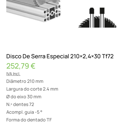
Disco De Serra Especial 210×2,4×30 Tf72
252,79
€
IVA Incl.
Diâmetro 210 mm
Largura do corte 2.4 mm
Ø do eixo 30 mm
N.º dentes 72
Acompl. guia -5 °
Forma do dentado TF