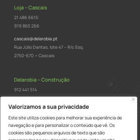
Loja – Cascais
21 486 6615
919 865 266
cascais@delarobia.pt
Rua Júlio Dantas, lote 47 – R/c Esq.
2750-670 • Cascais
Delarobia – Construção
912 441 514
construcao@delarobia.pt
Valorizamos a sua privacidade
R. António Andrade, 1171
Este site utiliza cookies para melhorar sua experiência de
2820-287 • Charneca de Caparica
navegação e para personalizar o conteúdo que vê. Os
cookies são pequenos arquivos de texto que são
Products
PESQUISAR
search