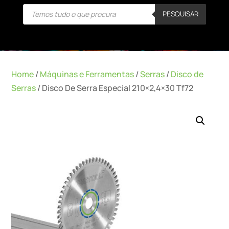
Products
PESQUISAR
search
Home
/
Máquinas e Ferramentas
/
Serras
/
Disco de
Serras
/ Disco De Serra Especial 210×2,4×30 Tf72