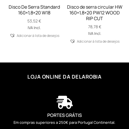
Disco De Serra Standard
Disco de serra circular HW
160×1,8×20 W18
160×1,8×20 PW12 WOOD
RIP CUT
53,52
€
78,78
€
IVA Incl.
IVA Incl.
Adicionar á lista de desejos
Adicionar á lista de desejos
LOJA ONLINE DA DELAROBIA

PORTES GRÁTIS
Em compras superiores a 250€ para Portugal Continental.