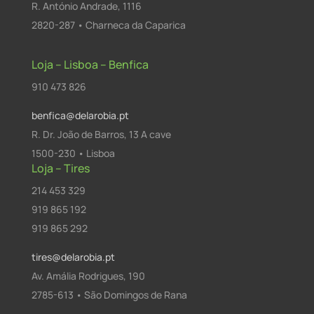
R. António Andrade, 1116
2820-287 • Charneca da Caparica
Loja – Lisboa – Benfica
910 473 826
benfica@delarobia.pt
R. Dr. João de Barros, 13 A cave
1500-230 • Lisboa
Loja – Tires
214 453 329
919 865 192
919 865 292
tires@delarobia.pt
Av. Amália Rodrigues, 190
2785-613 • São Domingos de Rana