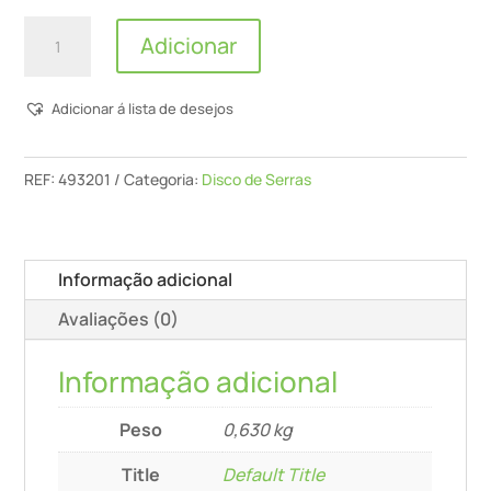
Quantidade
Adicionar
de
Disco
Adicionar á lista de desejos
De
Serra
Especial
REF:
493201
Categoria:
Disco de Serras
210x2,4x30
Tf72
Informação adicional
Avaliações (0)
Informação adicional
Peso
0,630 kg
Title
Default Title