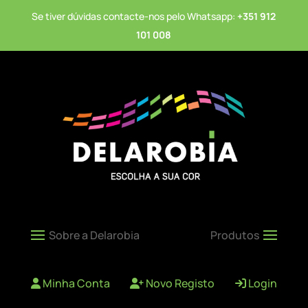
Se tiver dúvidas contacte-nos pelo Whatsapp:
+351 912
101 008
Minha Conta
Novo Registo
Login