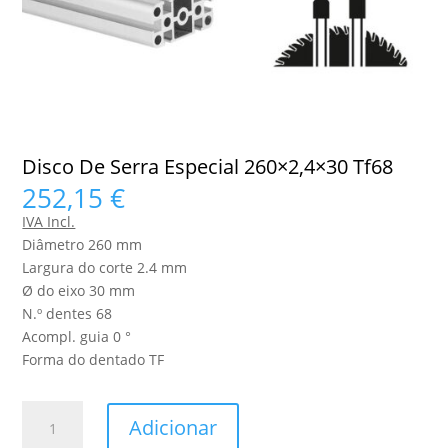
Disco De Serra Especial 260×2,4×30 Tf68
252,15
€
IVA Incl.
Diâmetro 260 mm
Largura do corte 2.4 mm
Ø do eixo 30 mm
N.º dentes 68
Acompl. guia 0 °
Forma do dentado TF
Quantidade
Adicionar
de