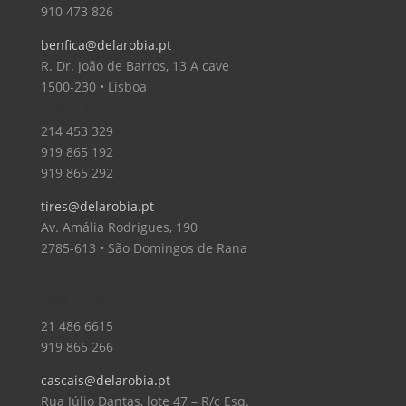
910 473 826
benfica@delarobia.pt
R. Dr. João de Barros, 13 A cave
1500-230 • Lisboa
Loja – Tires
214 453 329
919 865 192
919 865 292
tires@delarobia.pt
Av. Amália Rodrigues, 190
2785-613 • São Domingos de Rana
Loja – Cascais
21 486 6615
919 865 266
cascais@delarobia.pt
Rua Júlio Dantas, lote 47 – R/c Esq.