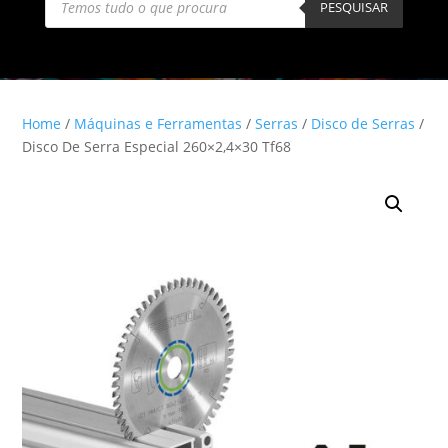
search
PESQUISAR
Home
/
Máquinas e Ferramentas
/
Serras
/
Disco de Serras
/
Disco De Serra Especial 260×2,4×30 Tf68