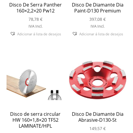
Disco De Serra Panther
Disco De Diamante Dia
160×2,2×20 Pw12
Paint-D130 Premium
78,78
€
397,08
€
IVA Incl.
IVA Incl.
Adicionar á lista de desejos
Adicionar á lista de desejos
Disco de serra circular
Disco De Diamante Dia
HW 160×1,8×20 TF52
Abrasive-D130-St
LAMINATE/HPL
149,57
€