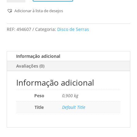
Disco
De
Adicionar á lista de desejos
Serra
Especial
REF:
494607
Categoria:
Disco de Serras
260x2,4x30
Tf68
Informação adicional
Avaliações (0)
Informação adicional
Peso
0,900 kg
Title
Default Title