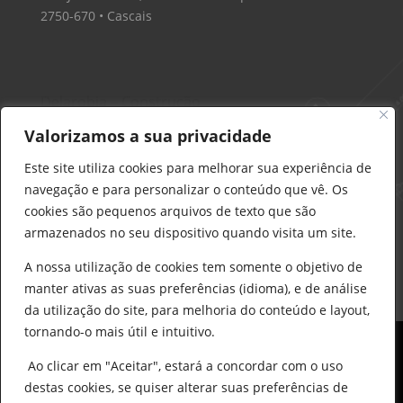
2750-670 • Cascais
Delarobia – Construção
912 441 514
Valorizamos a sua privacidade
construcao@delarobia.pt
Este site utiliza cookies para melhorar sua experiência de
R. António Andrade, 1171
navegação e para personalizar o conteúdo que vê. Os
2820-287 • Charneca de Caparica
cookies são pequenos arquivos de texto que são
armazenados no seu dispositivo quando visita um site.
Products
search
PESQUISAR
A nossa utilização de cookies tem somente o objetivo de
manter ativas as suas preferências (idioma), e de análise
da utilização do site, para melhoria do conteúdo e layout,
tornando-o mais útil e intuitivo.
Ao clicar em "Aceitar", estará a concordar com o uso
destas cookies, se quiser alterar suas preferências de