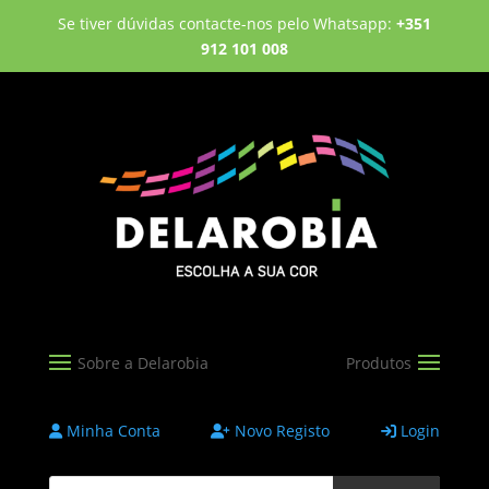
Se tiver dúvidas contacte-nos pelo Whatsapp:
+351
912 101 008
Minha Conta
Novo Registo
Login
Products