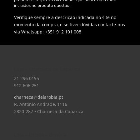
incluídos no produto questão.
Verifique sempre a descrição indicada no site no
momento da compra, e se tiver dúvidas contacte-nos
via Whatsapp: +351 912 101 008
Loja – Charneca da Caparica
21 296 0195
912 606 251
charneca@delarobia.pt
R. António Andrade, 1116
2820-287 • Charneca da Caparica
Loja – Lisboa – Benfica