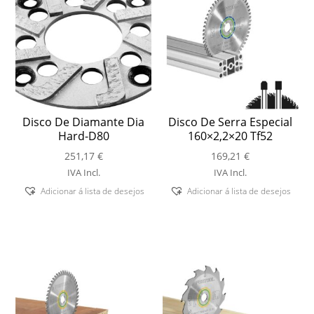
Disco De Diamante Dia
Disco De Serra Especial
Hard-D80
160×2,2×20 Tf52
251,17
€
169,21
€
IVA Incl.
IVA Incl.
Adicionar á lista de desejos
Adicionar á lista de desejos