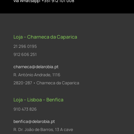
via Whatsapp: +351 912 101 008
Loja – Charneca da Caparica
21 296 0195
912 606 251
charneca@delarobia.pt
R. António Andrade, 1116
2820-287 • Charneca da Caparica
Loja – Lisboa – Benfica
910 473 826
benfica@delarobia.pt
R. Dr. João de Barros, 13 A cave