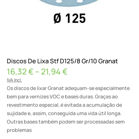
Discos De Lixa Stf D125/8 Gr/10 Granat
Price
16,32
€
–
21,94
€
range:
IVA Incl.
16,32 €
Os discos de lixar Granat adequam-se especialmente
through
bem para vernizes VOC e bases duras. Graças ao
21,94 €
revestimento especial, é evitada a acumulação de
sujidade e, assim, conseguida uma vida útil longa.
Outras bases também podem ser processadas sem
problemas