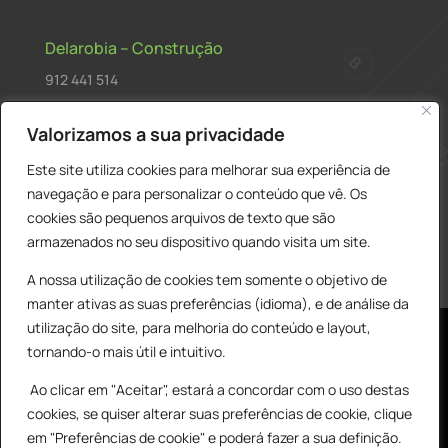
Delarobia – Construção
912 441 514
construcao@delarobia.pt
Valorizamos a sua privacidade
R. António Andrade, 1171
Este site utiliza cookies para melhorar sua experiência de
2820-287 • Charneca de Caparica
navegação e para personalizar o conteúdo que vê. Os
cookies são pequenos arquivos de texto que são
Products
PESQUISAR
search
armazenados no seu dispositivo quando visita um site.
A nossa utilização de cookies tem somente o objetivo de
manter ativas as suas preferências (idioma), e de análise da
utilização do site, para melhoria do conteúdo e layout,
tornando-o mais útil e intuitivo.
Ao clicar em "Aceitar", estará a concordar com o uso destas
cookies, se quiser alterar suas preferências de cookie, clique
© All Copyright 2025 by Delarobia.pt
0
em "Preferências de cookie" e poderá fazer a sua definição.