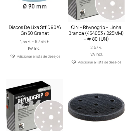
Discos De Lixa Stf D90/6
CIN – Rhynogrip – Linha
Gr/50 Granat
Branca (454053 / 225MM)
– # 80 (UN)
Price
1,54
€
–
62,46
€
range:
2,57
€
IVA Incl.
1,54 €
IVA Incl.
Adicionar á lista de desejos
through
Adicionar á lista de desejos
62,46 €