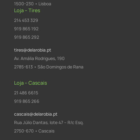
1500-230 • Lisboa
Loja – Tires
214 453 329
919 865 192
919 865 292
tires@delarobia.pt
Av. Amália Rodrigues, 190
2785-613 • São Domingos de Rana
Loja – Cascais
21 486 6615
919 865 266
cascais@delarobia.pt
Rua Júlio Dantas, lote 47 – R/c Esq.
2750-670 • Cascais