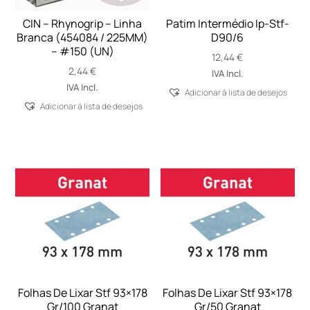
CIN – Rhynogrip – Linha
Patim Intermédio Ip-Stf-
Branca (454084 / 225MM)
D90/6
– #150 (UN)
12,44
€
2,44
€
IVA Incl.
IVA Incl.
Adicionar á lista de desejos
Adicionar á lista de desejos
Folhas De Lixar Stf 93×178
Folhas De Lixar Stf 93×178
Gr/100 Granat
Gr/50 Granat