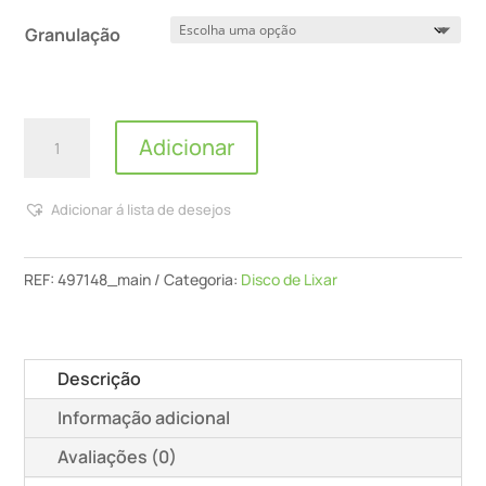
Granulação
Quantidade
Adicionar
de
Discos
Adicionar á lista de desejos
De
Lixa
Stf
REF:
497148_main
Categoria:
Disco de Lixar
D125/8
Gr/10
Granat
Descrição
Informação adicional
Avaliações (0)