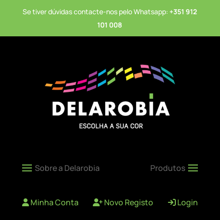
Se tiver dúvidas contacte-nos pelo Whatsapp:
+351 912
101 008
Minha Conta
Novo Registo
Login