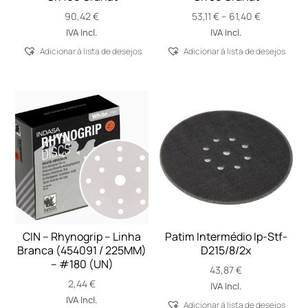
Price
90,42
€
53,11
€
–
61,40
€
range:
IVA Incl.
IVA Incl.
53,11 €
Adicionar á lista de desejos
Adicionar á lista de desejos
through
61,40 €
CIN – Rhynogrip – Linha
Patim Intermédio Ip-Stf-
Branca (454091 / 225MM)
D215/8/2x
– #180 (UN)
43,87
€
2,44
€
IVA Incl.
IVA Incl.
Adicionar á lista de desejos