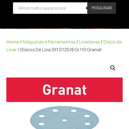
Products
PESQUISAR
search
Home
/
Máquinas e Ferramentas
/
Lixadoras
/
Disco de
Lixar
/ Discos De Lixa Stf D125/8 Gr/10 Granat