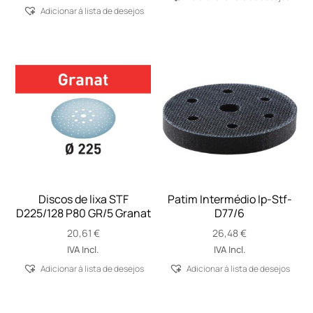
Adicionar á lista de desejos
Discos de lixa STF
Patim Intermédio Ip-Stf-
D225/128 P80 GR/5 Granat
D77/6
20,61
€
26,48
€
IVA Incl.
IVA Incl.
Adicionar á lista de desejos
Adicionar á lista de desejos