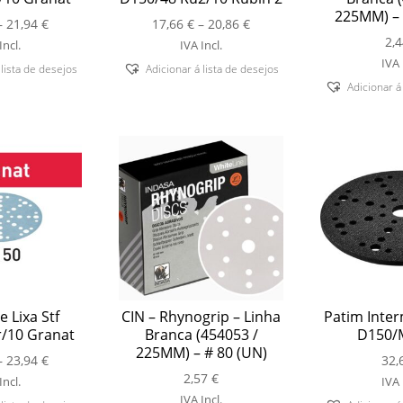
225MM) – 
Price
Price
–
21,94
€
17,66
€
–
20,86
€
range:
range:
2,
Incl.
IVA Incl.
16,32 €
17,66 €
IVA 
 lista de desejos
Adicionar á lista de desejos
through
through
Adicionar á
21,94 €
20,86 €
 Lixa Stf
CIN – Rhynogrip – Linha
Patim Inter
/10 Granat
Branca (454053 /
D150/M
225MM) – # 80 (UN)
Price
–
23,94
€
32,
range:
2,57
€
Incl.
IVA 
17,66 €
IVA Incl.