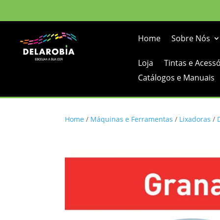
Home
Sobre Nós
Loja
Tintas e Acess
Catálogos e Manuais
Home
/
Máquinas e Ferramentas
/
Lixadoras
/