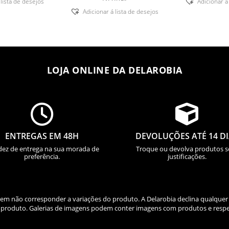
 lista de desejos
Adicionar á
through
Adicionar á lista de desejos
23,94 €
LOJA ONLINE DA DELAROBIA


ENTREGAS EM 48H
DEVOLUÇÕES ATÉ 14 D
dez de entrega na sua morada de
Troque ou devolva produtos 
preferência.
justificações.
odem não corresponder a variações do produto. A Delarobia declina qualquer
do produto. Galerias de imagens podem conter imagens com produtos e respe