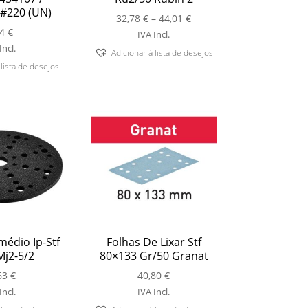
#220 (UN)
Price
32,78
€
–
44,01
€
44
€
range:
IVA Incl.
32,78 €
Incl.
Adicionar á lista de desejos
through
 lista de desejos
44,01 €
médio Ip-Stf
Folhas De Lixar Stf
j2-5/2
80×133 Gr/50 Granat
63
€
40,80
€
Incl.
IVA Incl.