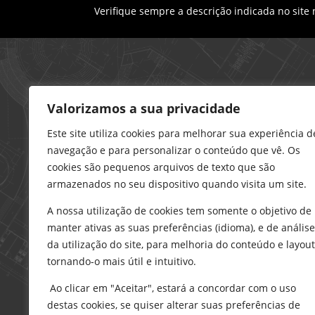
Verifique sempre a descrição indicada no site
Loja – Charneca da Caparica
Valorizamos a sua privacidade
21 296 0195
912 606 251
Este site utiliza cookies para melhorar sua experiência d
navegação e para personalizar o conteúdo que vê. Os
charneca@delarobia.pt
cookies são pequenos arquivos de texto que são
R. António Andrade, 1116
armazenados no seu dispositivo quando visita um site.
2820-287 • Charneca da Caparica
A nossa utilização de cookies tem somente o objetivo de
Loja – Tires
manter ativas as suas preferências (idioma), e de análise
214 453 329
da utilização do site, para melhoria do conteúdo e layout
919 865 192
tornando-o mais útil e intuitivo.
919 865 292
Ao clicar em "Aceitar", estará a concordar com o uso
tires@delarobia.pt
destas cookies, se quiser alterar suas preferências de
Av. Amália Rodrigues, 190