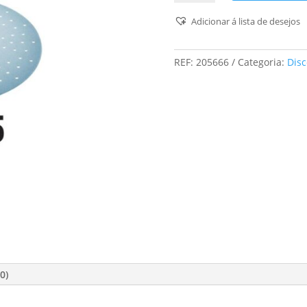
Discos
de
Adicionar á lista de desejos
lixa
STF
REF:
205666
Categoria:
Disc
D225/128
P120
GR/5
Granat
0)