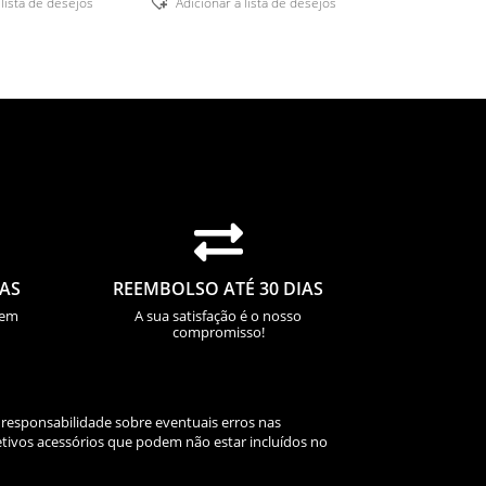
 lista de desejos
Adicionar á lista de desejos

IAS
REEMBOLSO ATÉ 30 DIAS
sem
A sua satisfação é o nosso
compromisso!
 responsabilidade sobre eventuais erros nas
tivos acessórios que podem não estar incluídos no