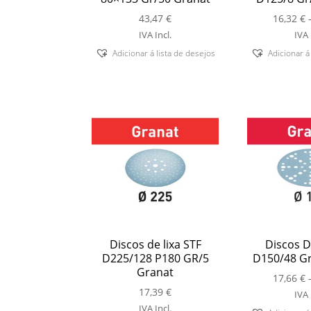
43,47
€
16,32
€
IVA Incl.
IVA 
Adicionar á lista de desejos
Adicionar á
Discos de lixa STF
Discos De
D225/128 P180 GR/5
D150/48 Gr
Granat
17,66
€
17,39
€
IVA 
IVA Incl.