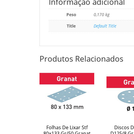
Informação adicional
Peso
0,170 kg
Title
Default Title
Produtos Relacionados
Folhas De Lixar Stf
Discos De
80×133 Gr/50 Granat
D125/8 Gr