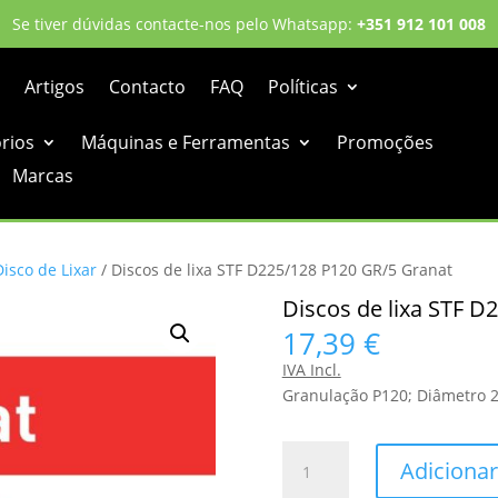
Se tiver dúvidas contacte-nos pelo Whatsapp:
+351 912 101 008
Artigos
Contacto
FAQ
Políticas
órios
Máquinas e Ferramentas
Promoções
Marcas
Disco de Lixar
/ Discos de lixa STF D225/128 P120 GR/5 Granat
Discos de lixa STF D
17,39
€
IVA Incl.
Granulação P120; Diâmetro
Quantidade
Adicionar
de