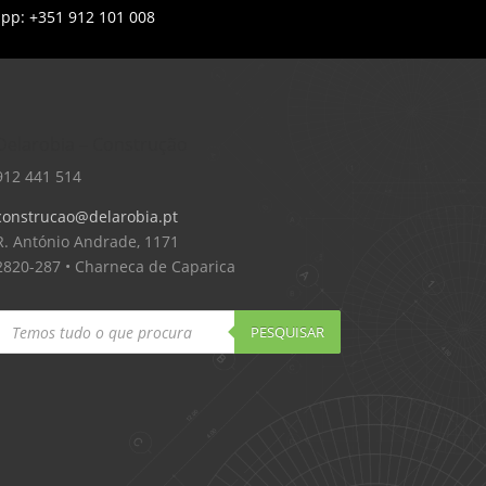
app: +351 912 101 008
Delarobia – Construção
912 441 514
construcao@delarobia.pt
R. António Andrade, 1171
2820-287 • Charneca de Caparica
Products
search
PESQUISAR