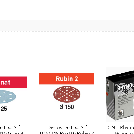
 Lixa Stf
Discos De Lixa Stf
CIN – Rhyno
/10 Granat
D150/48 Ru2/10 Rubin 2
Branca (