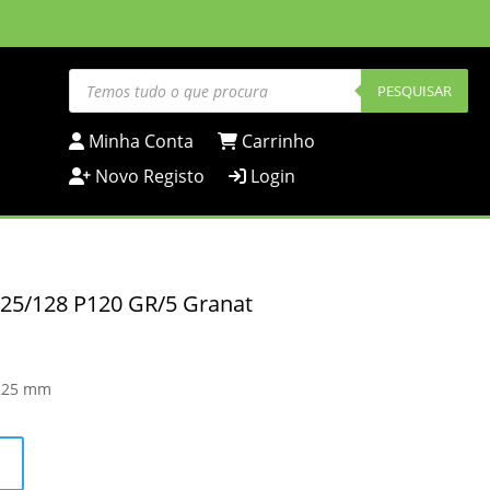
Products
search
PESQUISAR
Minha Conta
Carrinho
Novo Registo
Login
225/128 P120 GR/5 Granat
 225 mm