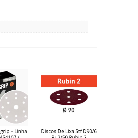
grip – Linha
Discos De Lixa Stf D90/6
454107 /
Ru2/50 Rubin 2