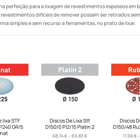
 na perfeição para a lixagem de revestimentos espessos em
evestimentos difíceis de remover possam ser retirados sem 
forma simples e sem recurso a ferramentas, no prato de lixar.
 lixa STF
Discos De Lixa Stf
Discos De
P240 GR/5
D150/0 Pl2/15 Platin 2
D150/48 Ru2
nat
Price
68,74
€
–
69,83
€
17,66
€