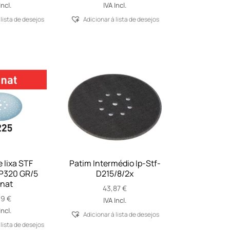
range:
Incl.
IVA Incl.
17,66 €
 lista de desejos
Adicionar á lista de desejos
through
20,86 €
 lixa STF
Patim Intermédio Ip-Stf-
P320 GR/5
D215/8/2x
nat
43,87
€
39
€
IVA Incl.
Incl.
Adicionar á lista de desejos
 lista de desejos