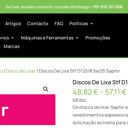
Se tiver dúvidas contacte-nos pelo Whatsapp:
+351 912 101 008
Artigos
Contacto
FAQ
Políticas
órios
Máquinas e Ferramentas
Promoções
Marcas
as
/
Disco de Lixar
/ Discos De Lixa Stf D125/8 Sa/25 Saphir
Discos De Lixa Stf D
48,82
€
–
57,11
€
IVA Incl.
Os discos de lixar Saphir
revestimentos espessos 
solicitação extrema para