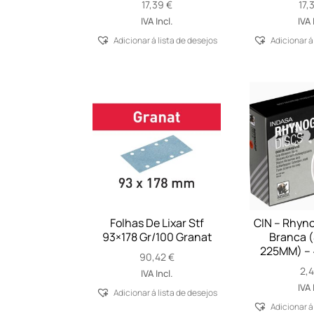
17,39
€
17,
IVA Incl.
IVA 
Adicionar á lista de desejos
Adicionar á
Folhas De Lixar Stf
CIN – Rhyno
93×178 Gr/100 Granat
Branca (
225MM) – 
90,42
€
2,
IVA Incl.
IVA 
Adicionar á lista de desejos
Adicionar á