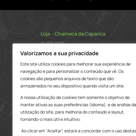
Loja – Charneca da Caparica
21 296 0195
912 606 251
Valorizamos a sua privacidade
charneca@delarobia.pt
Este site utiliza cookies para melhorar sua experiência de
navegação e para personalizar o conteúdo que vê. Os
R. António Andrade, 1116
cookies são pequenos arquivos de texto que são
2820-287 • Charneca da Caparica
armazenados no seu dispositivo quando visita um site.
Loja – Tires
A nossa utilização de cookies tem somente o objetivo de
214 453 329
manter ativas as suas preferências (idioma), e de análise d
919 865 192
utilização do site, para melhoria do conteúdo e layout,
919 865 292
tornando-o mais útil e intuitivo.
tires@delarobia.pt
Ao clicar em "Aceitar", estará a concordar com o uso desta
Av. Amália Rodrigues, 190