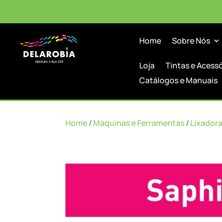
Home
Sobre Nós
Loja
Tintas e Acess
Catálogos e Manuais
Home
/
Máquinas e Ferramentas
/
Lixador