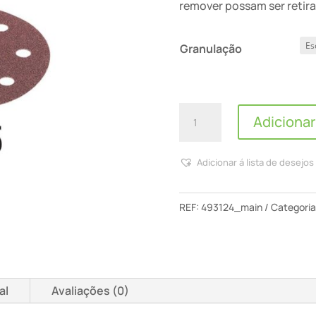
remover possam ser retira
Granulação
Quantidade
Adicionar
de
Discos
Adicionar á lista de desejos
De
Lixa
Stf
REF:
493124_main
Categoria
D125/8
Sa/25
Saphir
al
Avaliações (0)