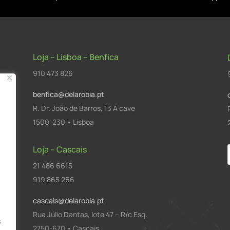
Loja – Lisboa – Benfica
910 473 826
benfica@delarobia.pt
R. Dr. João de Barros, 13 A cave
1500-230 • Lisboa
Loja – Cascais
21 486 6615
a
919 865 266
cascais@delarobia.pt
Rua Júlio Dantas, lote 47 – R/c Esq.
s
2750-670 • Cascais