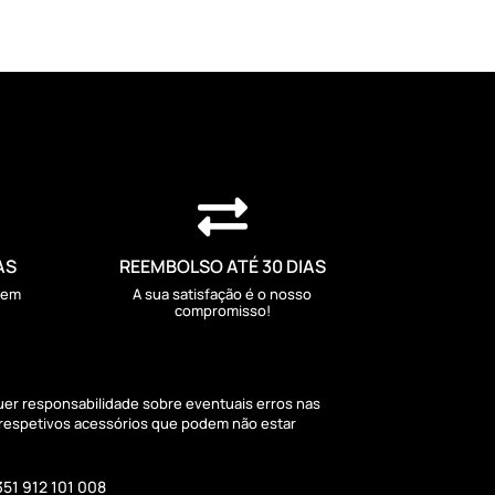

AS
REEMBOLSO ATÉ 30 DIAS
sem
A sua satisfação é o nosso
compromisso!
quer responsabilidade sobre eventuais erros nas
 respetivos acessórios que podem não estar
351 912 101 008