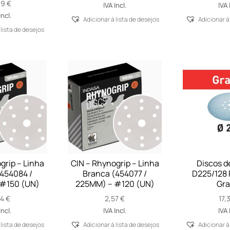
39
€
range:
IVA Incl.
IVA 
68,74 €
Incl.
Adicionar á lista de desejos
Adicionar á
through
 lista de desejos
69,83 €
grip – Linha
CIN – Rhynogrip – Linha
Discos de
454084 /
Branca (454077 /
D225/128 
#150 (UN)
225MM) – #120 (UN)
Gra
44
€
2,57
€
17,
Incl.
IVA Incl.
IVA 
 lista de desejos
Adicionar á lista de desejos
Adicionar á