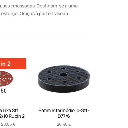
 bases emassadas. Destinam-se a uma
esforço. Graças à parte traseira
 Lixa Stf
Patim Intermédio Ip-Stf-
/10 Rubin 2
D77/6
Price
–
20,86
€
26,48
€