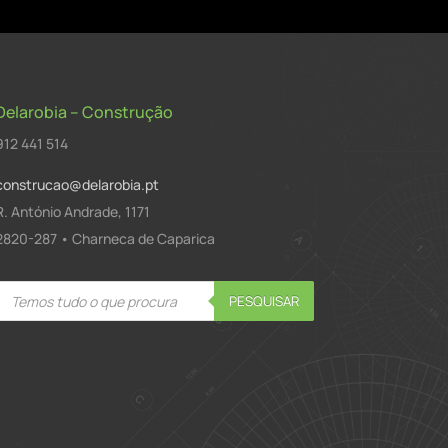
Delarobia – Construção
912 441 514
construcao@delarobia.pt
R. António Andrade, 1171
2820-287 • Charneca de Caparica
Products
PESQUISAR
search