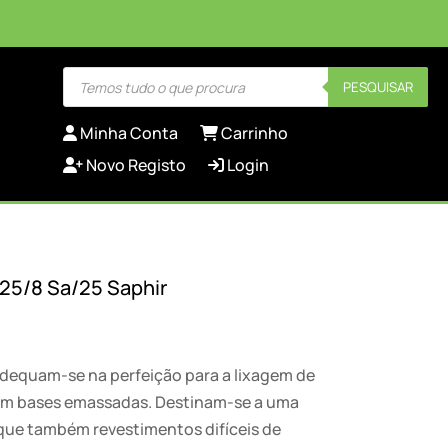
Products
PESQUISAR
search
Minha Conta
Carrinho
Novo Registo
Login
125/8 Sa/25 Saphir
Price
range:
48,82 €
 adequam-se na perfeição para a lixagem de
through
em bases emassadas. Destinam-se a uma
57,11 €
 que também revestimentos difíceis de