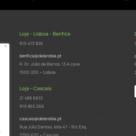
Loja – Lisboa – Benfica
910 473 826
benfica@delarobia.pt
R. Dr. João de Barros, 13 A cave
1500-230 • Lisboa
Loja – Cascais
21 486 6615
a
919 865 266
cascais@delarobia.pt
Rua Júlio Dantas, lote 47 – R/c Esq.
s
2750-670 • Cascais