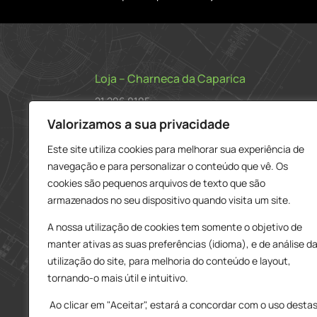
Loja – Charneca da Caparica
21 296 0195
912 606 251
Valorizamos a sua privacidade
charneca@delarobia.pt
Este site utiliza cookies para melhorar sua experiência de
navegação e para personalizar o conteúdo que vê. Os
R. António Andrade, 1116
cookies são pequenos arquivos de texto que são
2820-287 • Charneca da Caparica
armazenados no seu dispositivo quando visita um site.
Loja – Tires
A nossa utilização de cookies tem somente o objetivo de
214 453 329
manter ativas as suas preferências (idioma), e de análise d
919 865 192
utilização do site, para melhoria do conteúdo e layout,
919 865 292
tornando-o mais útil e intuitivo.
tires@delarobia.pt
Ao clicar em "Aceitar", estará a concordar com o uso desta
Av. Amália Rodrigues, 190