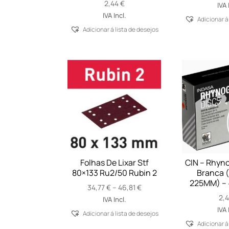
2,44
€
IVA 
IVA Incl.
Adicionar á
Adicionar á lista de desejos
Folhas De Lixar Stf
CIN – Rhyno
80×133 Ru2/50 Rubin 2
Branca (
225MM) – 
Price
34,77
€
–
46,81
€
range:
2,
IVA Incl.
34,77 €
IVA 
Adicionar á lista de desejos
through
Adicionar á