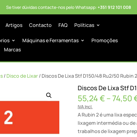
Se tiver dúvidas contacte-nos pelo Whatsapp:
+351 912 101 008
Artigos
Contacto
FAQ
Políticas
órios
Máquinas e Ferramentas
Promoções
Marcas
as
/
Disco de Lixar
/ Discos De Lixa Stf D150/48 Ru2/50 Rubin 
Discos De Lixa Stf D
55,24
€
–
74,50
IVA Incl.
A Rubin 2 é uma lixa espec
lixagem intermédia ou de
trabalhos de lixagem prepa