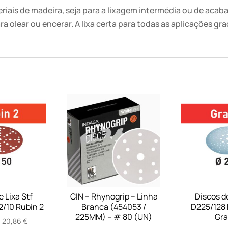
eriais de madeira, seja para a lixagem intermédia ou de aca
ra olear ou encerar. A lixa certa para todas as aplicações g
 Lixa Stf
CIN – Rhynogrip – Linha
Discos de
/10 Rubin 2
Branca (454053 /
D225/128 
225MM) – # 80 (UN)
Gra
Price
–
20,86
€