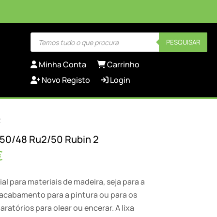
Products
PESQUISAR
search
Minha Conta
Carrinho
Novo Registo
Login
2
150/48 Ru2/50 Rubin 2
Price
€
range:
55,24 €
ial para materiais de madeira, seja para a
through
 acabamento para a pintura ou para os
74,50 €
ratórios para olear ou encerar. A lixa