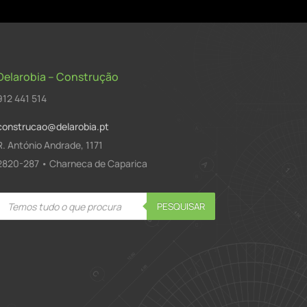
Delarobia – Construção
912 441 514
construcao@delarobia.pt
R. António Andrade, 1171
2820-287 • Charneca de Caparica
Products
PESQUISAR
search