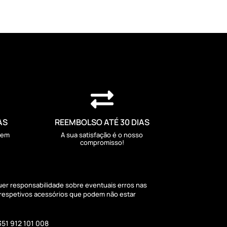

AS
REEMBOLSO ATÉ 30 DIAS
sem
A sua satisfação é o nosso
compromisso!
quer responsabilidade sobre eventuais erros nas
 respetivos acessórios que podem não estar
351 912 101 008