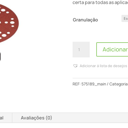
certa para todas as aplic
Granulação
Quantidade
Adicionar
de
Discos
Adicionar á lista de desejos
De
Lixa
Stf
REF:
575189_main
Categoria
D150/48
Ru2/50
Rubin
2
al
Avaliações (0)