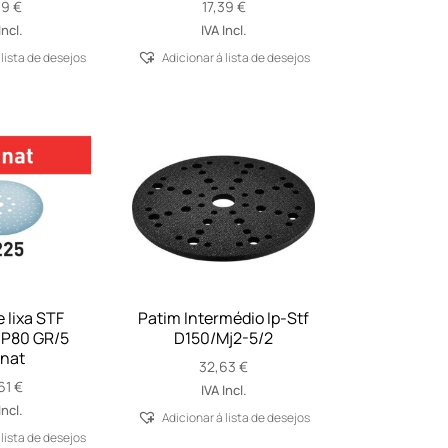
39
€
17,39
€
Incl.
IVA Incl.
 lista de desejos
Adicionar á lista de desejos
 lixa STF
Patim Intermédio Ip-Stf
 P80 GR/5
D150/Mj2-5/2
nat
32,63
€
61
€
IVA Incl.
Incl.
Adicionar á lista de desejos
 lista de desejos