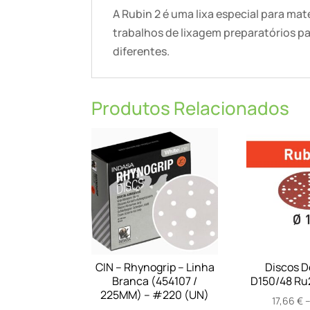
A Rubin 2 é uma lixa especial para mat
trabalhos de lixagem preparatórios pa
diferentes.
Produtos Relacionados
CIN – Rhynogrip – Linha
Discos De
Branca (454107 /
D150/48 Ru2
225MM) – #220 (UN)
17,66
€