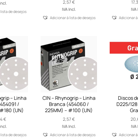
range:
2,57
€
17,
Incl.
17,66 €
IVA Incl.
IVA 
 lista de desejos
through
Adicionar á lista de desejos
Adicionar á
20,86 €
grip – Linha
CIN – Rhynogrip – Linha
Discos de
454091 /
Branca (454060 /
D225/128
#180 (UN)
225MM) – #100 (UN)
Gra
44
€
2,57
€
20,
Incl.
IVA Incl.
IVA 
 lista de desejos
Adicionar á lista de desejos
Adicionar á