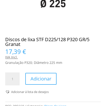
Discos de lixa STF D225/128 P320 GR/5
Granat
17,39
€
IVA Incl.
Granulação P320; Diâmetro 225 mm
Quantidade
Adicionar
de
Discos
de
Adicionar á lista de desejos
lixa
STF