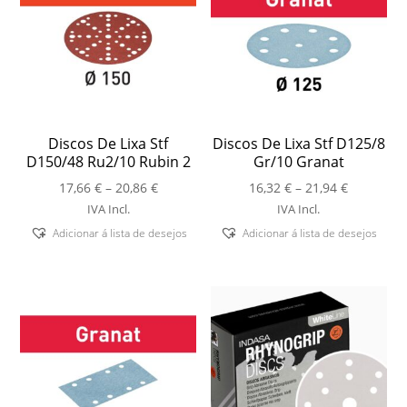
Discos De Lixa Stf
Discos De Lixa Stf D125/8
D150/48 Ru2/10 Rubin 2
Gr/10 Granat
Price
Price
17,66
€
–
20,86
€
16,32
€
–
21,94
€
range:
range:
IVA Incl.
IVA Incl.
17,66 €
16,32 €
Adicionar á lista de desejos
Adicionar á lista de desejos
through
through
20,86 €
21,94 €