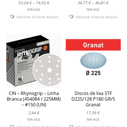
Price
Price
55,24
€
–
74,50
€
34,77
€
–
46,81
€
range:
range:
IVA Incl.
IVA Incl.
55,24 €
34,77 €
Adicionar á lista de desejos
Adicionar á lista de desejos
through
through
74,50 €
46,81 €
CIN – Rhynogrip – Linha
Discos de lixa STF
Branca (454084 / 225MM)
D225/128 P180 GR/5
– #150 (UN)
Granat
2,44
€
17,39
€
IVA Incl.
IVA Incl.
Adicionar á lista de desejos
Adicionar á lista de desejos