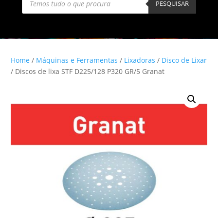
search
PESQUISAR
Home
/
Máquinas e Ferramentas
/
Lixadoras
/
Disco de Lixar
/ Discos de lixa STF D225/128 P320 GR/5 Granat