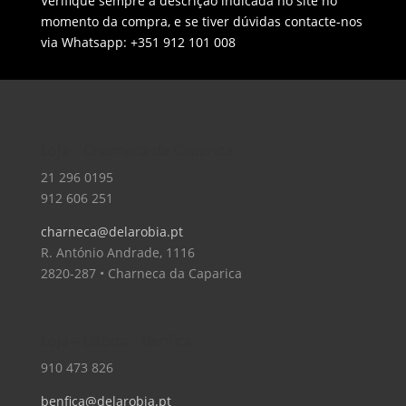
Verifique sempre a descrição indicada no site no
momento da compra, e se tiver dúvidas contacte-nos
via Whatsapp: +351 912 101 008
Loja – Charneca da Caparica
21 296 0195
912 606 251
charneca@delarobia.pt
R. António Andrade, 1116
2820-287 • Charneca da Caparica
Loja – Lisboa – Benfica
910 473 826
benfica@delarobia.pt