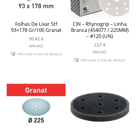
Folhas De Lixar Stf
CIN – Rhynogrip – Linha
93×178 Gr/100 Granat
Branca (454077 / 225MM)
– #120 (UN)
90,42
€
2,57
€
IVA Incl.
IVA Incl.
Adicionar á lista de desejos
Adicionar á lista de desejos