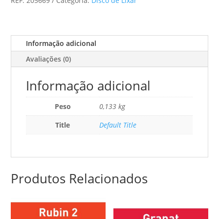
REF:
205669
Categoria:
Disco de Lixar
D225/128
P320
GR/5
Granat
Informação adicional
Avaliações (0)
Informação adicional
Peso
0,133 kg
Title
Default Title
Produtos Relacionados