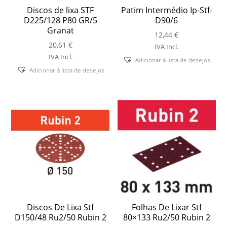
Discos de lixa STF
Patim Intermédio Ip-Stf-
D225/128 P80 GR/5
D90/6
Granat
12,44
€
20,61
€
IVA Incl.
IVA Incl.
Adicionar á lista de desejos
Adicionar á lista de desejos
Discos De Lixa Stf
Folhas De Lixar Stf
D150/48 Ru2/50 Rubin 2
80×133 Ru2/50 Rubin 2