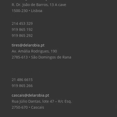
R. Dr. João de Barros, 13 A cave
1500-230 • Lisboa
Loja – Tires
214 453 329
919 865 192
919 865 292
tires@delarobia.pt
Av. Amália Rodrigues, 190
2785-613 • São Domingos de Rana
Loja – Cascais
21 486 6615
919 865 266
cascais@delarobia.pt
Rua Júlio Dantas, lote 47 – R/c Esq.
2750-670 • Cascais