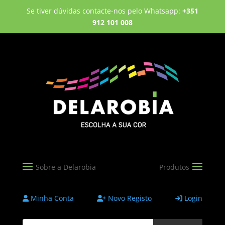
Se tiver dúvidas contacte-nos pelo Whatsapp:
+351
912 101 008
Minha Conta
Novo Registo
Login
Products