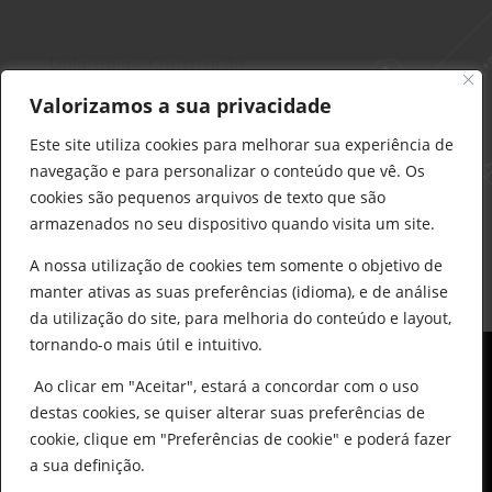
Delarobia – Construção
912 441 514
Valorizamos a sua privacidade
construcao@delarobia.pt
Este site utiliza cookies para melhorar sua experiência de
R. António Andrade, 1171
navegação e para personalizar o conteúdo que vê. Os
2820-287 • Charneca de Caparica
cookies são pequenos arquivos de texto que são
armazenados no seu dispositivo quando visita um site.
Products
search
PESQUISAR
A nossa utilização de cookies tem somente o objetivo de
manter ativas as suas preferências (idioma), e de análise
da utilização do site, para melhoria do conteúdo e layout,
tornando-o mais útil e intuitivo.
Ao clicar em "Aceitar", estará a concordar com o uso
destas cookies, se quiser alterar suas preferências de
cookie, clique em "Preferências de cookie" e poderá fazer
0
© All Copyright 2025 by Delarobia.pt
a sua definição.
Desenvolvidor por:
Tecnologias Imaginadas