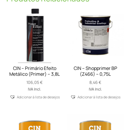
CIN – Primário Efeito
CIN – Shopprimer BP
Metálico (Primer) – 3,8L
(Z466) – 0,75L
106,05
€
8,46
€
IVA Incl.
IVA Incl.
Adicionar á lista de desejos
Adicionar á lista de desejos