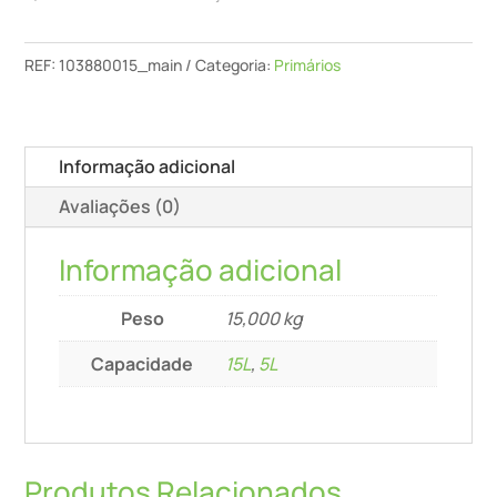
-
Primário
Pliolite
REF:
103880015_main
Categoria:
Primários
Solvente
Informação adicional
Avaliações (0)
Informação adicional
Peso
15,000 kg
Capacidade
15L
,
5L
Produtos Relacionados