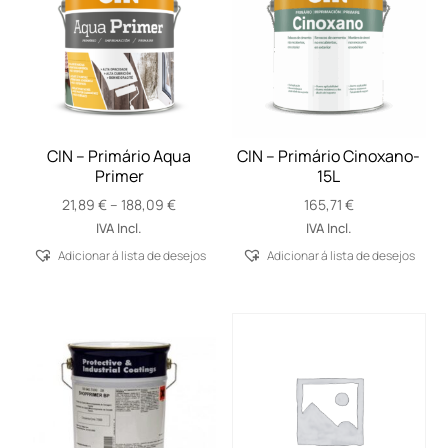
CIN – Primário Aqua
CIN – Primário Cinoxano-
Primer
15L
Price
21,89
€
–
188,09
€
165,71
€
range:
IVA Incl.
IVA Incl.
21,89 €
Adicionar á lista de desejos
Adicionar á lista de desejos
through
188,09 €