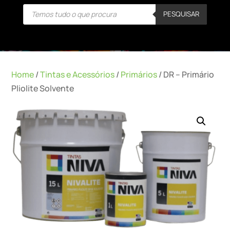
Products
PESQUISAR
search
Home
/
Tintas e Acessórios
/
Primários
/ DR – Primário
Pliolite Solvente