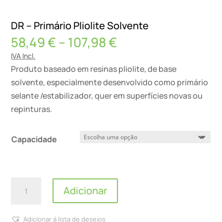
DR – Primário Pliolite Solvente
Price
58,49
€
–
107,98
€
range:
IVA Incl.
58,49 €
Produto baseado em resinas pliolite, de base
through
solvente, especialmente desenvolvido como primário
107,98 €
selante /estabilizador, quer em superfícies novas ou
repinturas.
Capacidade
Quantidade
Adicionar
de
DR
Adicionar á lista de desejos