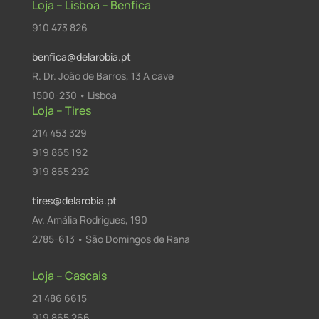
Loja – Lisboa – Benfica
910 473 826
benfica@delarobia.pt
R. Dr. João de Barros, 13 A cave
1500-230 • Lisboa
Loja – Tires
214 453 329
919 865 192
919 865 292
tires@delarobia.pt
Av. Amália Rodrigues, 190
2785-613 • São Domingos de Rana
Loja – Cascais
21 486 6615
919 865 266