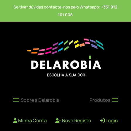
Se tiver dúvidas contacte-nos pelo Whatsapp:
+351 912
101 008
Minha Conta
Novo Registo
Login