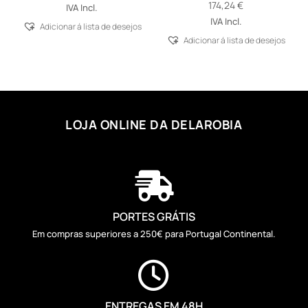
range:
174,24
€
IVA Incl.
10,26 €
IVA Incl.
Adicionar á lista de desejos
through
Adicionar á lista de desejos
47,36 €
LOJA ONLINE DA DELAROBIA

PORTES GRÁTIS
Em compras superiores a 250€ para Portugal Continental.

ENTREGAS EM 48H