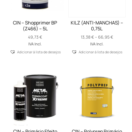
CIN – Shopprimer BP
KILZ (ANTI-MANCHAS) –
(Z466) – 5L
0,75L
Price
49,73
€
13,38
€
–
66,95
€
range:
IVA Incl.
IVA Incl.
13,38 €
Adicionar á lista de desejos
Adicionar á lista de desejos
through
66,95 €
CIN – Primário Efeito
CIN – Polyprep Primário