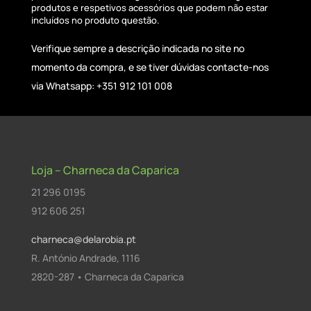
produtos e respetivos acessórios que podem não estar
incluídos no produto questão.
Verifique sempre a descrição indicada no site no
momento da compra, e se tiver dúvidas contacte-nos
via Whatsapp: +351 912 101 008
Loja – Charneca da Caparica
21 296 0195
912 606 251
charneca@delarobia.pt
R. António Andrade, 1116
2820-287 • Charneca da Caparica