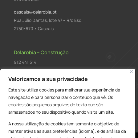
cascais@delarobia.pt
Rua Júlio Dantas, lote 47 – R/c Esq.
2750-670 • Cascais
Delarobia – Construção
912 441 514
construcao@delarobia.pt
Valorizamos a sua privacidade
R. António Andrade, 1171
Este site utiliza cookies para melhorar sua experiência de
2820-287 • Charneca de Caparica
navegação e para personalizar o conteúdo que vê. Os
cookies são pequenos arquivos de texto que são
Products
PESQUISAR
search
armazenados no seu dispositivo quando visita um site.
A nossa utilização de cookies tem somente o objetivo de
manter ativas as suas preferências (idioma), e de análise da