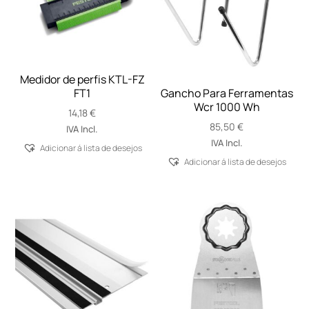
Medidor de perfis KTL-FZ
FT1
Gancho Para Ferramentas
Wcr 1000 Wh
14,18
€
85,50
€
IVA Incl.
IVA Incl.
Adicionar á lista de desejos
Adicionar á lista de desejos