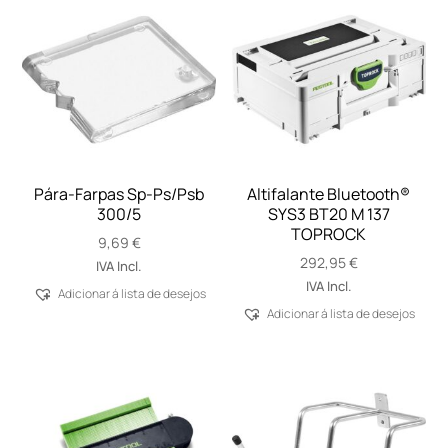
Pára-Farpas Sp-Ps/Psb
Altifalante Bluetooth®
300/5
SYS3 BT20 M 137
TOPROCK
9,69
€
292,95
€
IVA Incl.
IVA Incl.
Adicionar á lista de desejos
Adicionar á lista de desejos