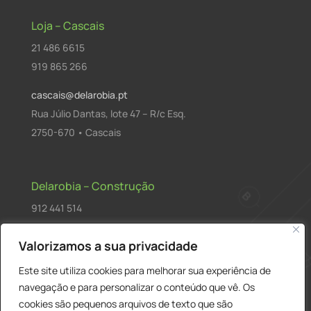
Loja – Cascais
21 486 6615
919 865 266
cascais@delarobia.pt
Rua Júlio Dantas, lote 47 – R/c Esq.
2750-670 • Cascais
Delarobia – Construção
912 441 514
construcao@delarobia.pt
Valorizamos a sua privacidade
R. António Andrade, 1171
Este site utiliza cookies para melhorar sua experiência de
2820-287 • Charneca de Caparica
navegação e para personalizar o conteúdo que vê. Os
cookies são pequenos arquivos de texto que são
Products