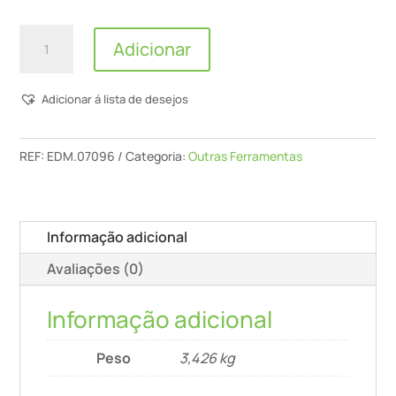
Quantidade
Adicionar
de
EDM
Adicionar á lista de desejos
-
Aquecedor
Industrial
REF:
EDM.07096
Categoria:
Outras Ferramentas
"INDUSTRY
SERIES"
-
Informação adicional
2000W
Avaliações (0)
Informação adicional
Peso
3,426 kg