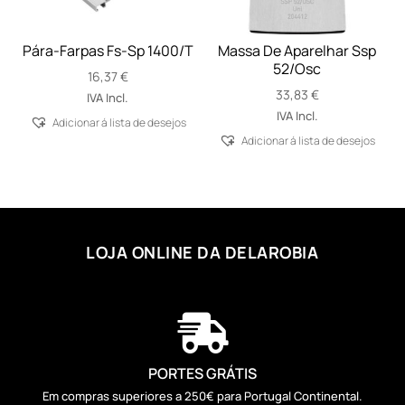
Pára-Farpas Fs-Sp 1400/T
Massa De Aparelhar Ssp
52/Osc
16,37
€
33,83
€
IVA Incl.
IVA Incl.
Adicionar á lista de desejos
Adicionar á lista de desejos
LOJA ONLINE DA DELAROBIA

PORTES GRÁTIS
Em compras superiores a 250€ para Portugal Continental.