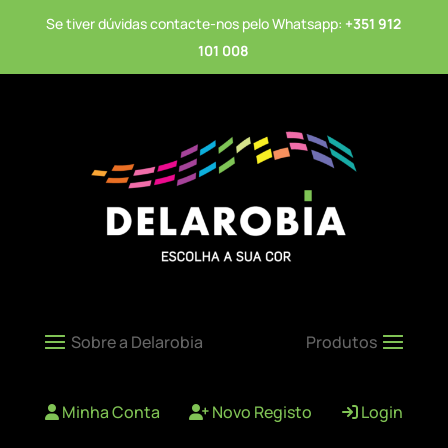
Se tiver dúvidas contacte-nos pelo Whatsapp:
+351 912
101 008
Minha Conta
Novo Registo
Login