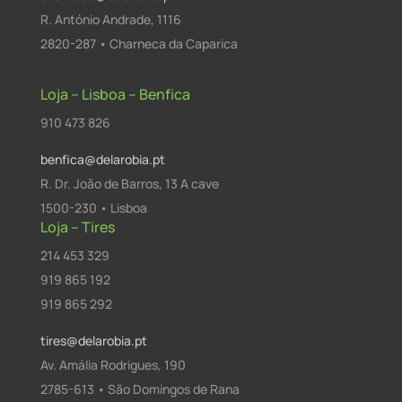
R. António Andrade, 1116
2820-287 • Charneca da Caparica
Loja – Lisboa – Benfica
910 473 826
benfica@delarobia.pt
R. Dr. João de Barros, 13 A cave
1500-230 • Lisboa
Loja – Tires
214 453 329
919 865 192
919 865 292
tires@delarobia.pt
Av. Amália Rodrigues, 190
2785-613 • São Domingos de Rana