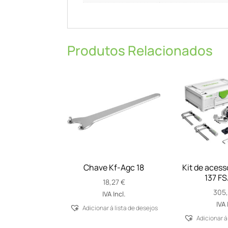
Produtos Relacionados
Chave Kf-Agc 18
Kit de acess
137 FS
18,27
€
305
IVA Incl.
IVA 
Adicionar á lista de desejos
Adicionar á