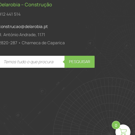
Delarobia – Construção
912 441 514
construcao@delarobia.pt
R. António Andrade, 1171
2820-287 • Charneca de Caparica
Products
PESQUISAR
search
0