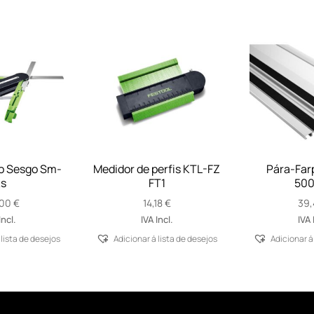
o Sesgo Sm-
Medidor de perfis KTL-FZ
Pára-Far
s
FT1
500
,00
€
14,18
€
39,
Incl.
IVA Incl.
IVA 
 lista de desejos
Adicionar á lista de desejos
Adicionar á