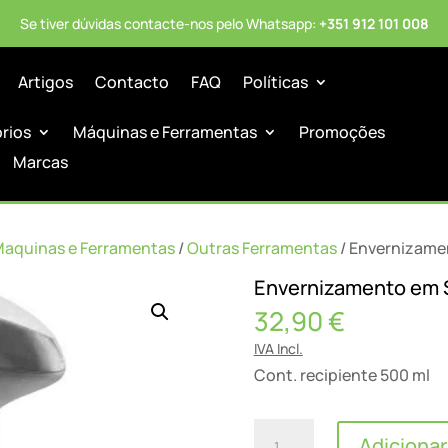
Se tiver dúvidas contacte-nos pelo Whatsapp:
+351 912 101 008
Artigos
Contacto
FAQ
Políticas
órios
Máquinas e Ferramentas
Promoções
Marcas
Maquinas e Ferramentas
/
Outras Ferramentas
/ Envernizame
Envernizamento em 
32,90
€
IVA Incl.
Cont. recipiente 500 ml
Quantidade
Adicionar