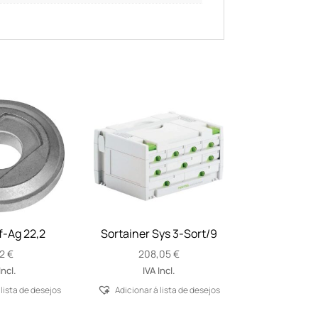
f-Ag 22,2
Sortainer Sys 3-Sort/9
92
€
208,05
€
Incl.
IVA Incl.
 lista de desejos
Adicionar á lista de desejos