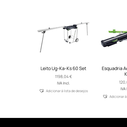
Leito Ug-Ka-Ks 60 Set
Esquadria A
K
1198,04
€
120
IVA Incl.
IVA 
Adicionar á lista de desejos
Adicionar á