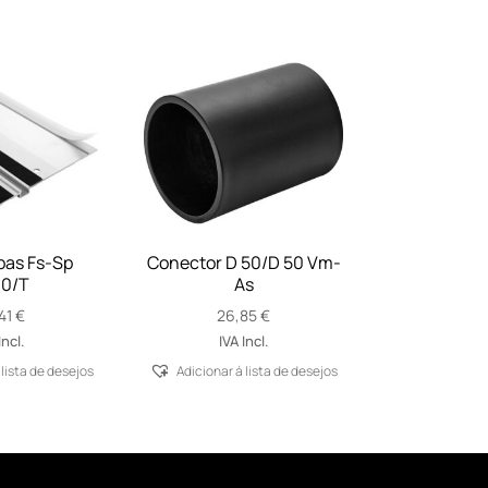
pas Fs-Sp
Conector D 50/D 50 Vm-
0/T
As
41
€
26,85
€
Incl.
IVA Incl.
 lista de desejos
Adicionar á lista de desejos