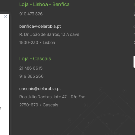
Loja – Lisboa – Benfica
910 473 826
benfica@delarobia.pt
R. Dr. João de Barros, 13 A cave
1500-230 • Lisboa
Loja – Cascais
21 486 6615
a
919 865 266
cascais@delarobia.pt
Rua Júlio Dantas, lote 47 – R/c Esq.
s
2750-670 • Cascais
e