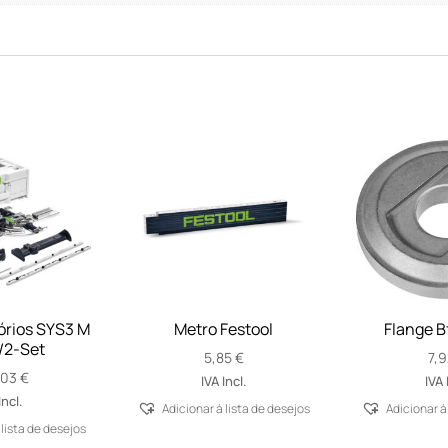
órios SYS3 M
Metro Festool
Flange B
/2-Set
5,85
€
7,
,03
€
IVA Incl.
IVA 
Incl.
Adicionar á lista de desejos
Adicionar á
 lista de desejos