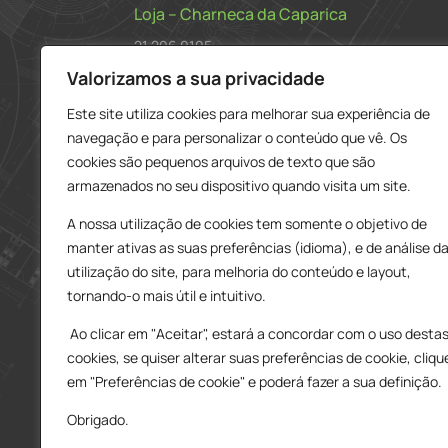
Loja – Charneca da Caparica
21 296 0195
912 606 251
Valorizamos a sua privacidade
Este site utiliza cookies para melhorar sua experiência de
charneca@delarobia.pt
navegação e para personalizar o conteúdo que vê. Os
R. António Andrade, 1116
cookies são pequenos arquivos de texto que são
2820-287 • Charneca da Caparica
armazenados no seu dispositivo quando visita um site.
Loja – Tires
A nossa utilização de cookies tem somente o objetivo de
214 453 329
manter ativas as suas preferências (idioma), e de análise d
919 865 192
utilização do site, para melhoria do conteúdo e layout,
919 865 292
tornando-o mais útil e intuitivo.
tires@delarobia.pt
Ao clicar em "Aceitar", estará a concordar com o uso desta
Av. Amália Rodrigues, 190
cookies, se quiser alterar suas preferências de cookie, cliqu
2785-613 • São Domingos de Rana
em "Preferências de cookie" e poderá fazer a sua definição.
Obrigado.