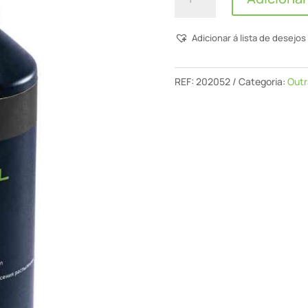
de
Envernizamento
Adicionar á lista de desejos
em
Spray
Mpa
REF:
202052
Categoria:
Outr
SV+/0,5L