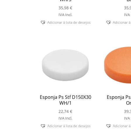
35,98
€
35,
IVA Incl.
IVA 
Adicionar á lista de desejos
Adicionar á
Esponja Ps Stf D150X30
Esponja Ps
WH/1
Or
22,74
€
39,
IVA Incl.
IVA 
Adicionar á lista de desejos
Adicionar á