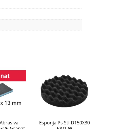
Abrasiva
Esponja Ps Stf D150X30
Gr/6 Granat
BA/1 W