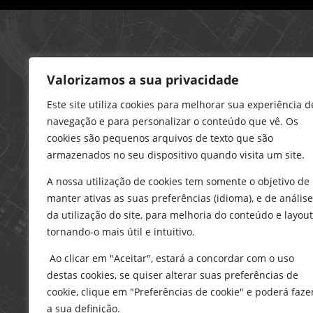
Loja – Charneca da Caparica
Valorizamos a sua privacidade
21 296 0195
912 606 251
Este site utiliza cookies para melhorar sua experiência d
navegação e para personalizar o conteúdo que vê. Os
charneca@delarobia.pt
cookies são pequenos arquivos de texto que são
R. António Andrade, 1116
armazenados no seu dispositivo quando visita um site.
2820-287 • Charneca da Caparica
A nossa utilização de cookies tem somente o objetivo de
Loja – Tires
manter ativas as suas preferências (idioma), e de análise
214 453 329
da utilização do site, para melhoria do conteúdo e layout
919 865 192
tornando-o mais útil e intuitivo.
919 865 292
Ao clicar em "Aceitar", estará a concordar com o uso
tires@delarobia.pt
destas cookies, se quiser alterar suas preferências de
Av. Amália Rodrigues, 190
cookie, clique em "Preferências de cookie" e poderá faze
2785-613 • São Domingos de Rana
a sua definição.