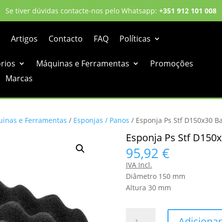
Se tiver dúvidas contacte-nos pelo Whatsapp:
+351 912 101 008
Artigos
Contacto
FAQ
Políticas
órios
Máquinas e Ferramentas
Promoções
Marcas
inas e Ferramentas
/
Esponjas / Panos
/ Esponja Ps Stf D150x30 B
Esponja Ps Stf D150
95,92
€
IVA Incl.
Diâmetro 150 mm
Altura 30 mm
Quantidade
Adicionar