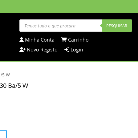
Products
search
PESQUISAR
Minha Conta
Carrinho
Novo Registo
Login
a/5 W
x30 Ba/5 W