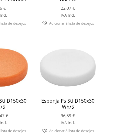
56
€
22,07
€
Incl.
IVA Incl.
 lista de desejos
Adicionar á lista de desejos
Stf D150x30
Esponja Ps Stf D150x30
/5
Wh/5
,47
€
96,59
€
Incl.
IVA Incl.
 lista de desejos
Adicionar á lista de desejos