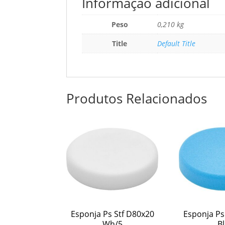
Informação adicional
Peso
0,210 kg
Title
Default Title
Produtos Relacionados
Esponja Ps Stf D80x20
Esponja Ps
Wh/5
Bl