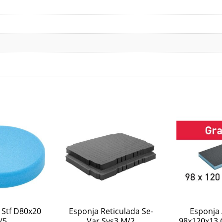
 Stf D80x20
Esponja Reticulada Se-
Esponja 
/5
Var Sys3 M/2
98x120x13 