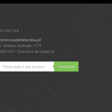
Delarobia – Construção
912 441 514
construcao@delarobia.pt
R. António Andrade, 1171
2820-287 • Charneca de Caparica
Products
search
PESQUISAR