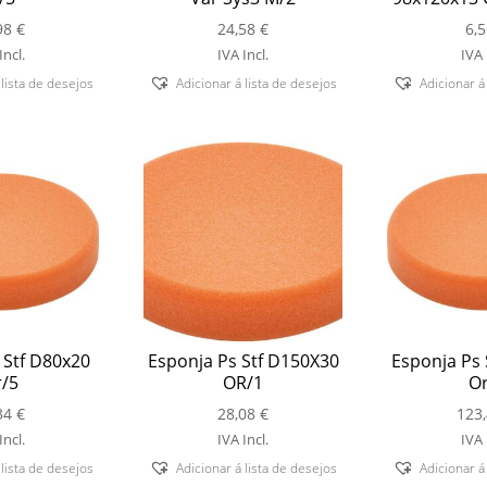
98
€
24,58
€
6,
Incl.
IVA Incl.
IVA 
 lista de desejos
Adicionar á lista de desejos
Adicionar á
 Stf D80x20
Esponja Ps Stf D150X30
Esponja Ps 
/5
OR/1
Or
34
€
28,08
€
123
Incl.
IVA Incl.
IVA 
 lista de desejos
Adicionar á lista de desejos
Adicionar á