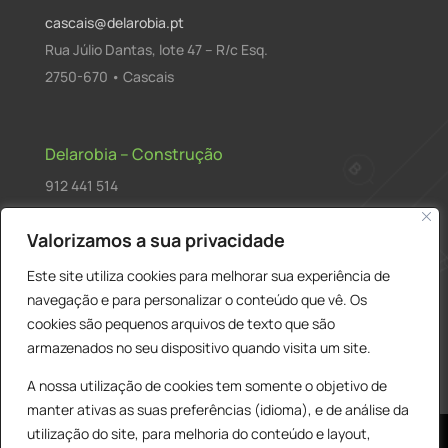
cascais@delarobia.pt
Rua Júlio Dantas, lote 47 – R/c Esq.
2750-670 • Cascais
Delarobia – Construção
912 441 514
construcao@delarobia.pt
Valorizamos a sua privacidade
R. António Andrade, 1171
Este site utiliza cookies para melhorar sua experiência de
2820-287 • Charneca de Caparica
navegação e para personalizar o conteúdo que vê. Os
cookies são pequenos arquivos de texto que são
Products
PESQUISAR
search
armazenados no seu dispositivo quando visita um site.
A nossa utilização de cookies tem somente o objetivo de
manter ativas as suas preferências (idioma), e de análise da
utilização do site, para melhoria do conteúdo e layout,