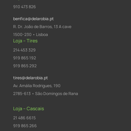
910 473 826
benfica@delarobia.pt
R. Dr. João de Barros, 13 A cave
1500-230 • Lisboa
Loja – Tires
214 453 329
919 865 192
919 865 292
tires@delarobia.pt
Av. Amália Rodrigues, 190
2785-613 • São Domingos de Rana
Loja – Cascais
21 486 6615
919 865 266