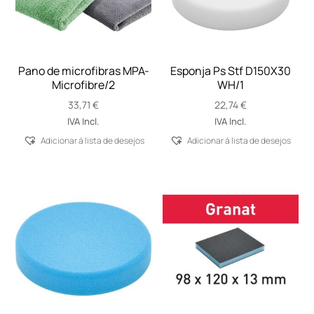
Pano de microfibras MPA-
Esponja Ps Stf D150X30
Microfibre/2
WH/1
33,71
€
22,74
€
IVA Incl.
IVA Incl.
Adicionar á lista de desejos
Adicionar á lista de desejos