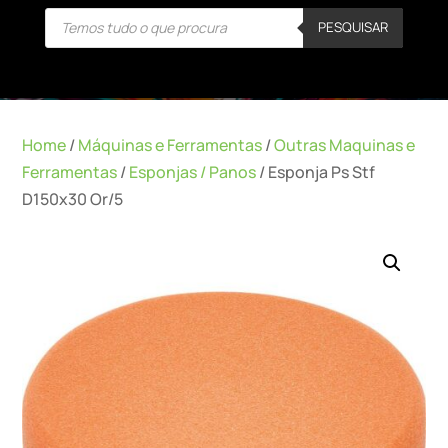
Products
PESQUISAR
search
Home
/
Máquinas e Ferramentas
/
Outras Maquinas e
Ferramentas
/
Esponjas / Panos
/ Esponja Ps Stf
D150x30 Or/5