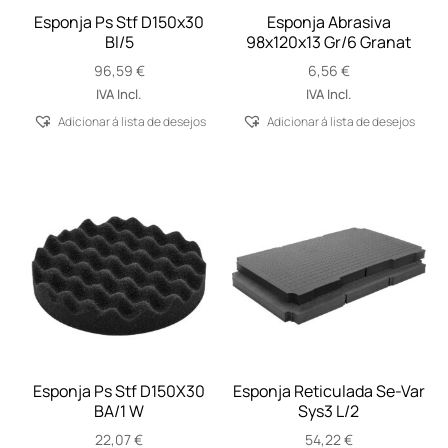
Esponja Ps Stf D150x30
Esponja Abrasiva
Bl/5
98x120x13 Gr/6 Granat
96,59
€
6,56
€
IVA Incl.
IVA Incl.
Adicionar á lista de desejos
Adicionar á lista de desejos
Esponja Ps Stf D150X30
Esponja Reticulada Se-Var
BA/1 W
Sys3 L/2
22,07
€
54,22
€