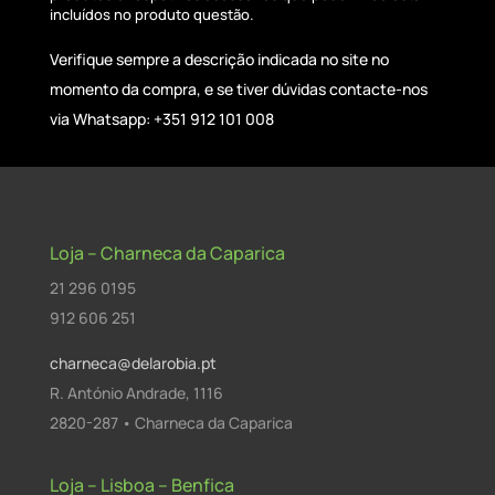
incluídos no produto questão.
Verifique sempre a descrição indicada no site no
momento da compra, e se tiver dúvidas contacte-nos
via Whatsapp: +351 912 101 008
Loja – Charneca da Caparica
21 296 0195
912 606 251
charneca@delarobia.pt
R. António Andrade, 1116
2820-287 • Charneca da Caparica
Loja – Lisboa – Benfica