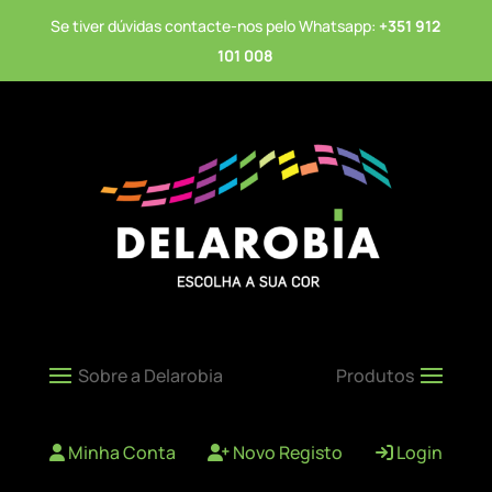
Se tiver dúvidas contacte-nos pelo Whatsapp:
+351 912
101 008
Minha Conta
Novo Registo
Login