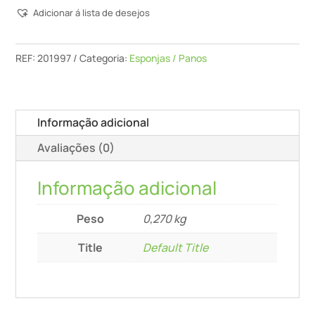
Adicionar á lista de desejos
Ps
Stf
D150x30
REF:
201997
Categoria:
Esponjas / Panos
Or/5
Informação adicional
Avaliações (0)
Informação adicional
Peso
0,270 kg
Title
Default Title