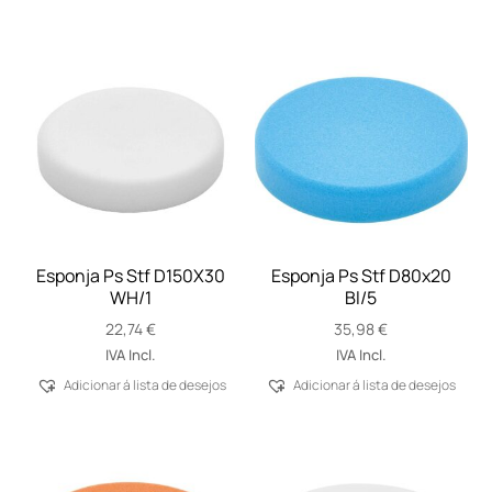
Esponja Ps Stf D150X30
Esponja Ps Stf D80x20
WH/1
Bl/5
22,74
€
35,98
€
IVA Incl.
IVA Incl.
Adicionar á lista de desejos
Adicionar á lista de desejos