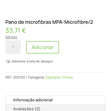
Pano de microfibras MPA-Microfibre/2
33,71
€
IVA Incl.
Quantidade
Adicionar
de
Pano
Adicionar á lista de desejos
de
microfibras
MPA-
REF:
205732
Categoria:
Esponjas / Panos
Microfibre/2
Informação adicional
Avaliações (0)