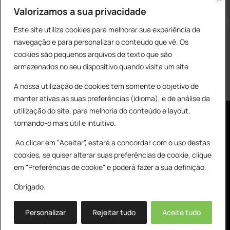
construcao@delarobia.pt
Valorizamos a sua privacidade
R. António Andrade, 1171
Este site utiliza cookies para melhorar sua experiência de
2820-287 • Charneca de Caparica
navegação e para personalizar o conteúdo que vê. Os
cookies são pequenos arquivos de texto que são
Products
PESQUISAR
search
armazenados no seu dispositivo quando visita um site.
A nossa utilização de cookies tem somente o objetivo de
manter ativas as suas preferências (idioma), e de análise da
utilização do site, para melhoria do conteúdo e layout,
tornando-o mais útil e intuitivo.
Ao clicar em "Aceitar", estará a concordar com o uso destas
cookies, se quiser alterar suas preferências de cookie, clique
© All Copyright 2025 by Delarobia.pt
0
em "Preferências de cookie" e poderá fazer a sua definição.
Desenvolvidor por:
Tecnologias Imaginadas
Obrigado.
Personalizar
Rejeitar tudo
Aceite tudo