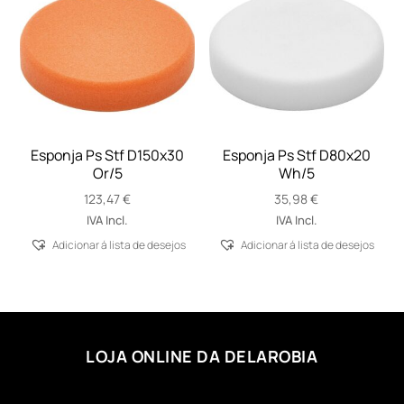
Esponja Ps Stf D150x30
Esponja Ps Stf D80x20
Or/5
Wh/5
123,47
€
35,98
€
IVA Incl.
IVA Incl.
Adicionar á lista de desejos
Adicionar á lista de desejos
LOJA ONLINE DA DELAROBIA