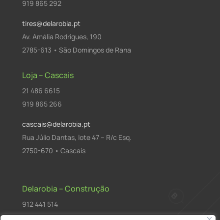
919 865 292
tires@delarobia.pt
Av. Amália Rodrigues, 190
2785-613 • São Domingos de Rana
Loja – Cascais
21 486 6615
919 865 266
cascais@delarobia.pt
Rua Júlio Dantas, lote 47 – R/c Esq.
2750-670 • Cascais
Delarobia – Construção
912 441 514