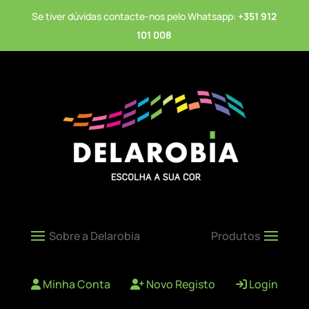
Se tiver dúvidas contacte-nos pelo Whatsapp:
+351 912
101 008
Minha Conta
Novo Registo
Login