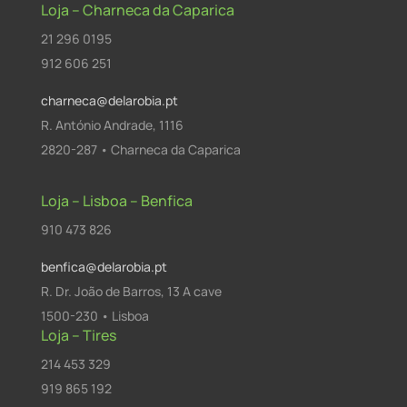
Loja – Charneca da Caparica
21 296 0195
912 606 251
charneca@delarobia.pt
R. António Andrade, 1116
2820-287 • Charneca da Caparica
Loja – Lisboa – Benfica
910 473 826
benfica@delarobia.pt
R. Dr. João de Barros, 13 A cave
1500-230 • Lisboa
Loja – Tires
214 453 329
919 865 192