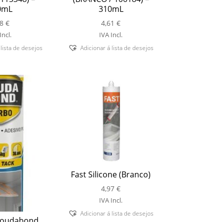
0mL
310mL
78
€
4,61
€
Incl.
IVA Incl.
 lista de desejos
Adicionar á lista de desejos
Fast Silicone (Branco)
4,97
€
IVA Incl.
Adicionar á lista de desejos
Soudabond