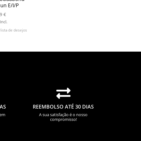
un E/I/P
29
€
Incl.
 lista de desejos

IAS
REEMBOLSO ATÉ 30 DIAS
sem
A sua satisfação é o nosso
compromisso!