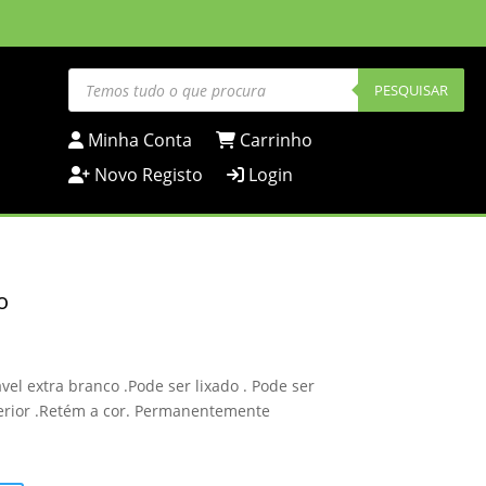
Products
search
PESQUISAR
Minha Conta
Carrinho
Novo Registo
Login
o
el extra branco .Pode ser lixado . Pode ser
xterior .Retém a cor. Permanentemente