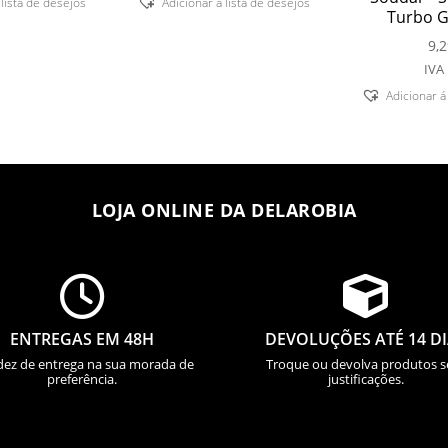
 lista de desejos
Adicionar á lista de desejos
Turbo G
9,
IVA 
Adicionar á
LOJA ONLINE DA DELAROBIA


ENTREGAS EM 48H
DEVOLUÇÕES ATÉ 14 D
dez de entrega na sua morada de
Troque ou devolva produtos 
preferência.
justificações.