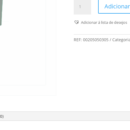
Quantidade
Adicionar
de
Fast
Mastique
Adicionar á lista de desejos
Acrílico
REF:
00205050305
Categori
0)