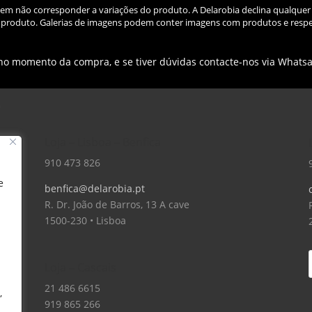
odem não corresponder a variações do produto. A Delarobia declina qualquer
do produto. Galerias de imagens podem conter imagens com produtos e respe
 no momento da compra, e se tiver dúvidas contacte-nos via Whats
Loja – Lisboa – Benfica
910 473 826
e
benfica@delarobia.pt
R. Dr. João de Barros, 13 A cave
1500-230 • Lisboa
Loja – Cascais
21 486 6615
,
919 865 266