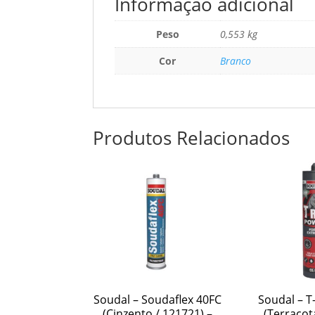
Informação adicional
Peso
0,553 kg
Cor
Branco
Produtos Relacionados
Soudal – Soudaflex 40FC
Soudal – T
(Cinzento / 121721) –
(Terracot