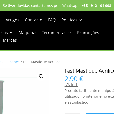
Se tiver dúvidas contacte-nos pelo Whatsapp:
+351 912 101 008
Artigos
Contacto
FAQ
Políticas
órios
Máquinas e Ferramentas
Promoções
Marcas
o
/
Silicones
/ Fast Mastique Acrílico
Fast Mastique Acrílic
2,90
€
IVA Incl.
Produto facilmente manipuláv
utilizado no interior e no e
elastoplástico