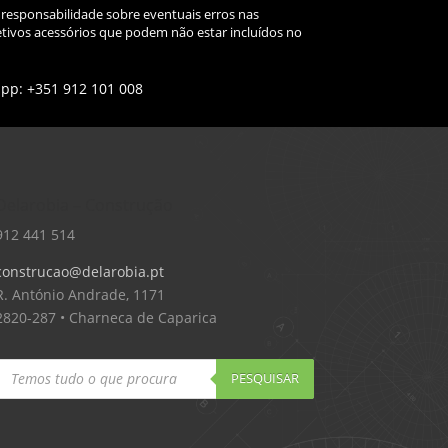
 responsabilidade sobre eventuais erros nas
tivos acessórios que podem não estar incluídos no
app: +351 912 101 008
Delarobia – Construção
912 441 514
construcao@delarobia.pt
R. António Andrade, 1171
2820-287 • Charneca de Caparica
Products
search
PESQUISAR