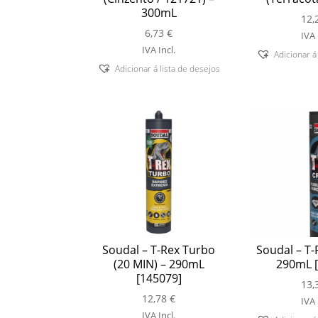
300mL
12,
6,73
€
IVA 
IVA Incl.
Adicionar á
Adicionar á lista de desejos
Soudal – T-Rex Turbo
Soudal – T-R
(20 MIN) – 290mL
290mL [
[145079]
13,
12,78
€
IVA 
IVA Incl.