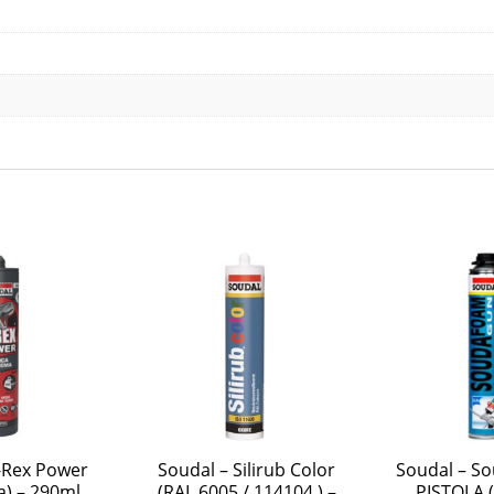
-Rex Power
Soudal – Silirub Color
Soudal – S
a) – 290ml
(RAL 6005 / 114104 ) –
PISTOLA (