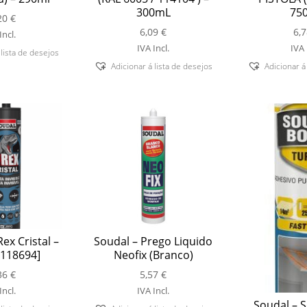
300mL
75
20
€
6,09
€
6,
Incl.
IVA Incl.
IVA 
 lista de desejos
Adicionar á lista de desejos
Adicionar á
ex Cristal –
Soudal – Prego Liquido
118694]
Neofix (Branco)
36
€
5,57
€
Incl.
IVA Incl.
Soudal – 