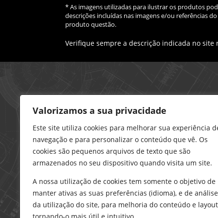
* As imagens utilizadas para ilustrar os produtos p
descrições incluídas nas imagens e/ou referências 
produto questão.
Verifique sempre a descrição indicada no site
Loja – Charneca da Caparica
Valorizamos a sua privacidade
21 296 0195
912 606 251
Este site utiliza cookies para melhorar sua experiência d
navegação e para personalizar o conteúdo que vê. Os
charneca@delarobia.pt
cookies são pequenos arquivos de texto que são
R. António Andrade, 1116
armazenados no seu dispositivo quando visita um site.
2820-287 • Charneca da Caparica
A nossa utilização de cookies tem somente o objetivo de
Loja – Tires
manter ativas as suas preferências (idioma), e de análise
214 453 329
da utilização do site, para melhoria do conteúdo e layout
919 865 192
tornando-o mais útil e intuitivo.