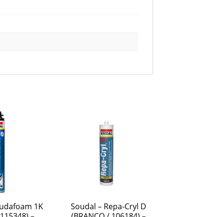
oudafoam 1K
Soudal – Repa-Cryl D
115348) –
(BRANCO / 106184) –