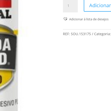
Quantidade
Adicionar
de
Soudal
-
Adicionar á lista de desejos
Soudabond
Turbo
REF:
SOU.153175
Categoria
Gun
E/I/P