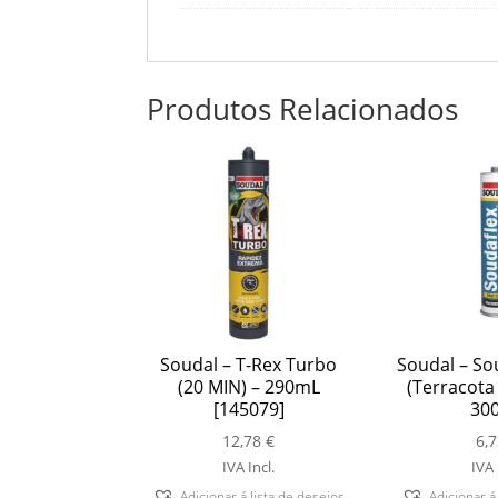
Produtos Relacionados
Soudal – T-Rex Turbo
Soudal – So
(20 MIN) – 290mL
(Terracota 
[145079]
30
12,78
€
6,
IVA Incl.
IVA 
Adicionar á lista de desejos
Adicionar á