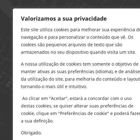
Loja – Charneca da Caparica
Valorizamos a sua privacidade
21 296 0195
912 606 251
Este site utiliza cookies para melhorar sua experiência d
navegação e para personalizar o conteúdo que vê. Os
charneca@delarobia.pt
cookies são pequenos arquivos de texto que são
R. António Andrade, 1116
armazenados no seu dispositivo quando visita um site.
2820-287 • Charneca da Caparica
A nossa utilização de cookies tem somente o objetivo de
Loja – Tires
manter ativas as suas preferências (idioma), e de análise
214 453 329
da utilização do site, para melhoria do conteúdo e layout
919 865 192
tornando-o mais útil e intuitivo.
919 865 292
Ao clicar em "Aceitar", estará a concordar com o uso
tires@delarobia.pt
destas cookies, se quiser alterar suas preferências de
Av. Amália Rodrigues, 190
cookie, clique em "Preferências de cookie" e poderá faze
2785-613 • São Domingos de Rana
a sua definição.
Obrigado.