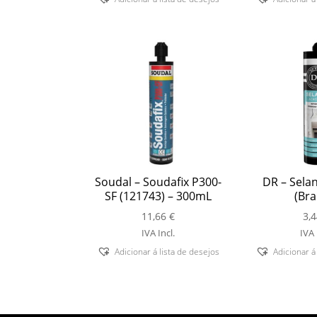
Soudal – Soudafix P300-
DR – Selan
SF (121743) – 300mL
(Bra
11,66
€
3,
IVA Incl.
IVA 
Adicionar á lista de desejos
Adicionar á