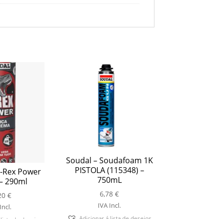
Soudal – Soudafoam 1K
PISTOLA (115348) –
T-Rex Power
750mL
 – 290ml
6,78
€
20
€
IVA Incl.
Incl.
Adicionar á lista de desejos