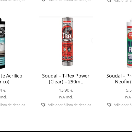
Adicionar á
te Acrílico
Soudal – T-Rex Power
Soudal – Pr
nco)
(Clear) – 290mL
Neofix 
44
€
13,90
€
5,
Incl.
IVA Incl.
IVA 
 lista de desejos
Adicionar á lista de desejos
Adicionar á