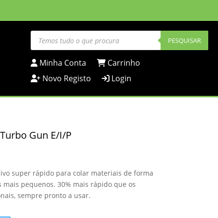
Products
search
PESQUISAR
Minha Conta
Carrinho
Novo Registo
Login
Turbo Gun E/I/P
o super rápido para colar materiais de forma
is mais pequenos. 30% mais rápido que os
nais, sempre pronto a usar.