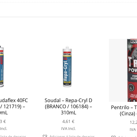
udaflex 40FC
Soudal – Repa-Cryl D
/ 121719) –
(BRANCO / 106184) –
Pentrilo – 
0mL
310mL
(Cinza)
73
€
4,61
€
12,
Incl.
IVA Incl.
IVA 
 lista de desejos
Adicionar á lista de desejos