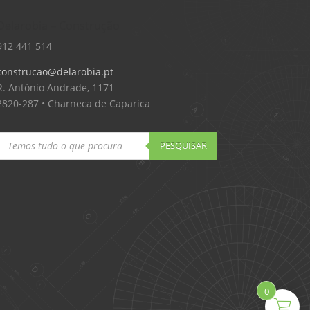
Delarobia – Construção
912 441 514
construcao@delarobia.pt
R. António Andrade, 1171
2820-287 • Charneca de Caparica
Products
search
PESQUISAR
0