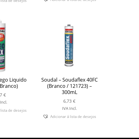
 lista de desejos
ego Liquido
Soudal – Soudaflex 40FC
(Branco)
(Branco / 121723) –
300mL
57
€
6,73
€
Incl.
IVA Incl.
 lista de desejos
Adicionar á lista de desejos