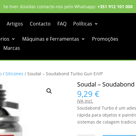
Se tiver dúvidas contacte-nos pelo Whatsapp:
+351 912 101 008
Artigos
Contacto
FAQ
Políticas
órios
Máquinas e Ferramentas
Promoções
Marcas
o
/
Silicones
/ Soudal – Soudabond Turbo Gun E/I/P
Soudal – Soudabond 
9,29
€
IVA Incl.
Soudabond Turbo é um adesiv
rápida para objetos e painé
sistemas de colagem tradicio