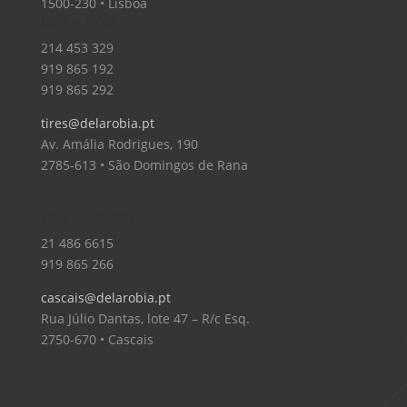
1500-230 • Lisboa
Loja – Tires
214 453 329
919 865 192
919 865 292
tires@delarobia.pt
Av. Amália Rodrigues, 190
2785-613 • São Domingos de Rana
Loja – Cascais
21 486 6615
919 865 266
cascais@delarobia.pt
Rua Júlio Dantas, lote 47 – R/c Esq.
2750-670 • Cascais