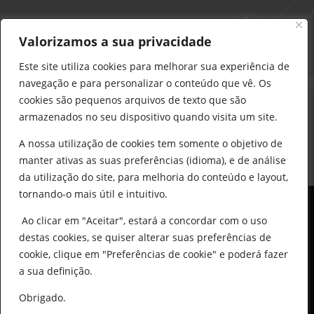
Delarobia – Construção
912 441 514
Valorizamos a sua privacidade
construcao@delarobia.pt
Este site utiliza cookies para melhorar sua experiência de
R. António Andrade, 1171
navegação e para personalizar o conteúdo que vê. Os
2820-287 • Charneca de Caparica
cookies são pequenos arquivos de texto que são
armazenados no seu dispositivo quando visita um site.
Products
search
PESQUISAR
A nossa utilização de cookies tem somente o objetivo de
manter ativas as suas preferências (idioma), e de análise
da utilização do site, para melhoria do conteúdo e layout,
tornando-o mais útil e intuitivo.
Ao clicar em "Aceitar", estará a concordar com o uso
destas cookies, se quiser alterar suas preferências de
cookie, clique em "Preferências de cookie" e poderá fazer
0
© All Copyright 2025 by Delarobia.pt
a sua definição.
Desenvolvidor por:
Tecnologias Imaginadas
Obrigado.