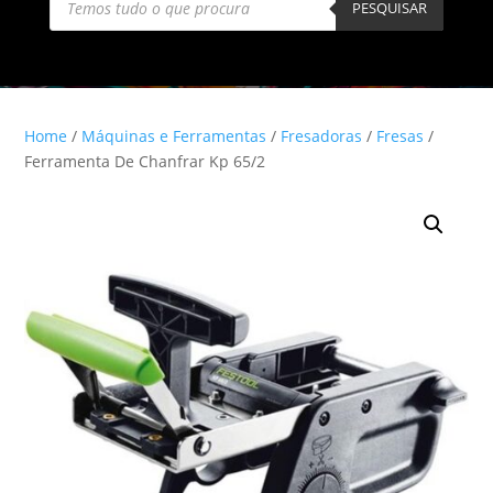
search
PESQUISAR
Home
/
Máquinas e Ferramentas
/
Fresadoras
/
Fresas
/
Ferramenta De Chanfrar Kp 65/2