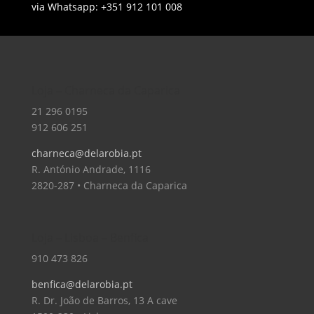
via Whatsapp: +351 912 101 008
Loja – Charneca da Caparica
21 296 0195
912 606 251
charneca@delarobia.pt
R. António Andrade, 1116
2820-287 • Charneca da Caparica
Loja – Lisboa – Benfica
910 473 826
benfica@delarobia.pt
R. Dr. João de Barros, 13 A cave