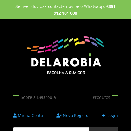
Se tiver dúvidas contacte-nos pelo Whatsapp:
+351
912 101 008
Minha Conta
Novo Registo
Login
Products