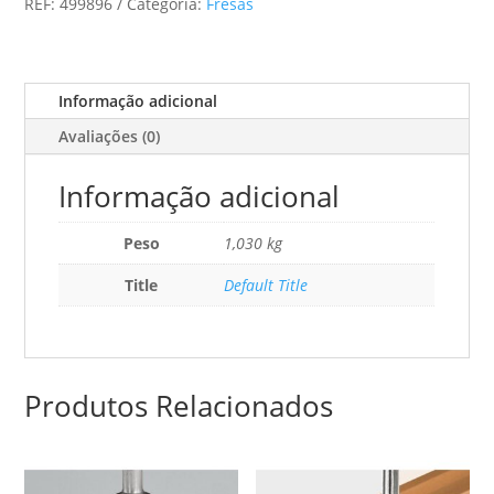
REF:
499896
Categoria:
Fresas
65/2
Informação adicional
Avaliações (0)
Informação adicional
Peso
1,030 kg
Title
Default Title
Produtos Relacionados