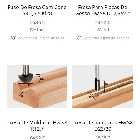
Fuso De Fresa Com Cone
Fresa Para Placas De
S8 1,5-5 Kl28
Gesso Hw S8 D12,5/45°
56,46
€
64,22
€
IVA Incl.
IVA Incl.
Adicionar á lista de desejos
Adicionar á lista de desejos
Fresa De Moldurar Hw S8
Fresa De Ranhuras Hw S8
R12,7
D22/20
64,92
€
68,58
€