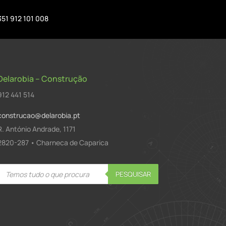
351 912 101 008
Delarobia – Construção
912 441 514
construcao@delarobia.pt
R. António Andrade, 1171
2820-287 • Charneca de Caparica
Products
PESQUISAR
search