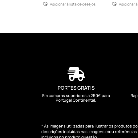
Adicionar á lista de desejos
Adicionar á

PORTES GRÁTIS
Em compras superiores a 250€ para
Rap
Portugal Continental.
* As imagens utilizadas para ilustrar os produtos 
descrições incluídas nas imagens e/ou referência
incluídos no produto questão.