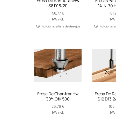
Fresa De Ranhuras Hw
Fresas Par
S8 D16/20
14-Nl 70 
58,77
€
81,
IVA Incl.
IVA 
Adicionar á lista de desejos
Adicionar á
Fresa De Chanfrar Hw
Fresa De R
30°-Ofk 500
S12 D13,2
76,76
€
105
IVA Incl.
IVA 