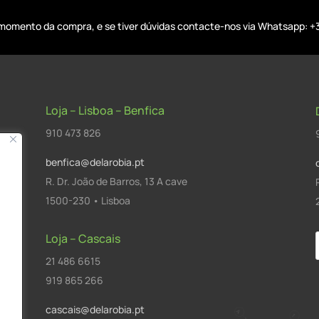
o momento da compra, e se tiver dúvidas contacte-nos via Whatsapp: +
Loja – Lisboa – Benfica
910 473 826
benfica@delarobia.pt
R. Dr. João de Barros, 13 A cave
1500-230 • Lisboa
Loja – Cascais
21 486 6615
a
919 865 266
cascais@delarobia.pt