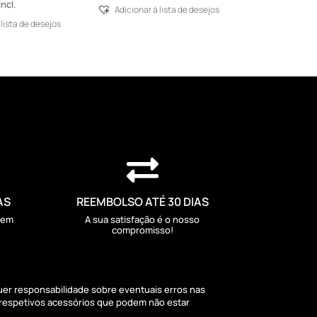
Incl.
Adicionar á lista de desejos
 lista de desejos

AS
REEMBOLSO ATÉ 30 DIAS
sem
A sua satisfação é o nosso
compromisso!
quer responsabilidade sobre eventuais erros nas
 respetivos acessórios que podem não estar