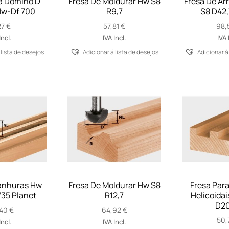
a Domino D
Fresa De Moldurar Hw S8
Fresa De Ar
Hw-Df 700
R9,7
S8 D42,
27
€
57,81
€
98,
Incl.
IVA Incl.
IVA 
 lista de desejos
Adicionar á lista de desejos
Adicionar á
anhuras Hw
Fresa De Moldurar Hw S8
Fresa Par
/35 Planet
R12,7
Helicoidai
D20
,40
€
64,92
€
50,
Incl.
IVA Incl.