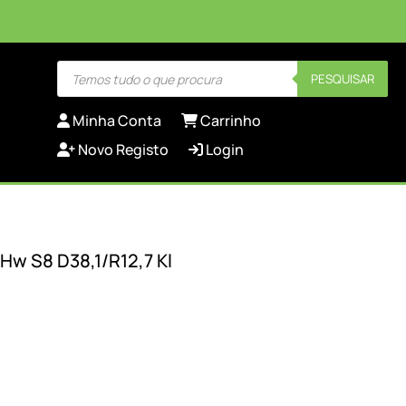
Products
PESQUISAR
search
Minha Conta
Carrinho
Novo Registo
Login
Hw S8 D38,1/R12,7 Kl