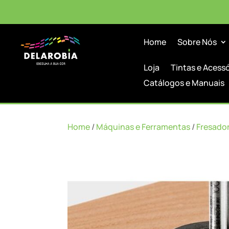
Home
Sobre Nós
Loja
Tintas e Acess
Catálogos e Manuais
Home
/
Máquinas e Ferramentas
/
Fresado