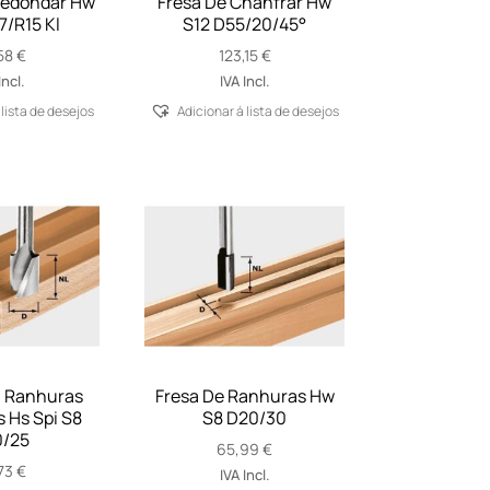
redondar Hw
Fresa De Chanfrar Hw
7/R15 Kl
S12 D55/20/45°
58
€
123,15
€
Incl.
IVA Incl.
 lista de desejos
Adicionar á lista de desejos
a Ranhuras
Fresa De Ranhuras Hw
s Hs Spi S8
S8 D20/30
/25
65,99
€
73
€
IVA Incl.