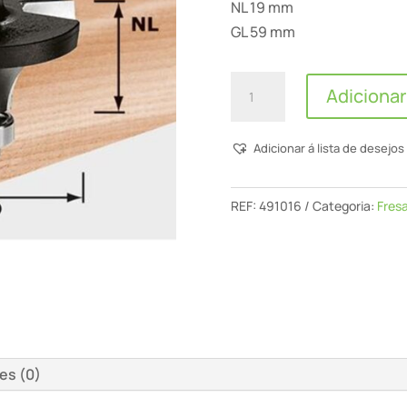
NL 19 mm
GL 59 mm
Quantidade
Adicionar
de
Fresa
Adicionar á lista de desejos
De
Arredondar
Hw
REF:
491016
Categoria:
Fres
S8
D38,1/R12,7
Kl
es (0)