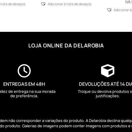
IVA 
 lista de desejos
Adicionar á lista de desejos
Adicionar á
LOJA ONLINE DA DELAROBIA


ENTREGAS EM 48H
DEVOLUÇÕES ATÉ 14 DI
idez de entrega na sua morada
Troque ou devolva produtos 
de preferência.
justificações.
podem não corresponder a variações do produto. A Delarobia declina qual
s do produto. Galerias de imagens podem conter imagens com produtos e