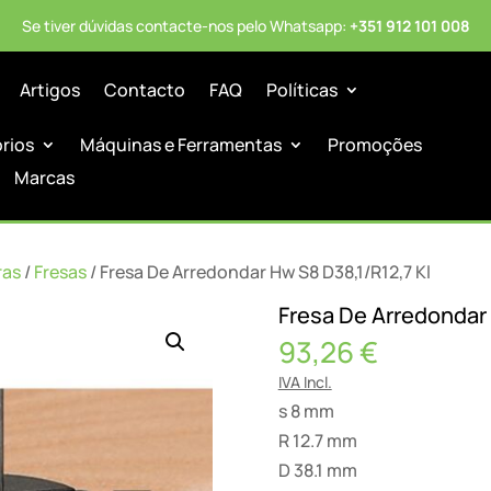
Se tiver dúvidas contacte-nos pelo Whatsapp:
+351 912 101 008
Artigos
Contacto
FAQ
Políticas
órios
Máquinas e Ferramentas
Promoções
Marcas
ras
/
Fresas
/ Fresa De Arredondar Hw S8 D38,1/R12,7 Kl
Fresa De Arredondar 
93,26
€
IVA Incl.
s 8 mm
R 12.7 mm
D 38.1 mm