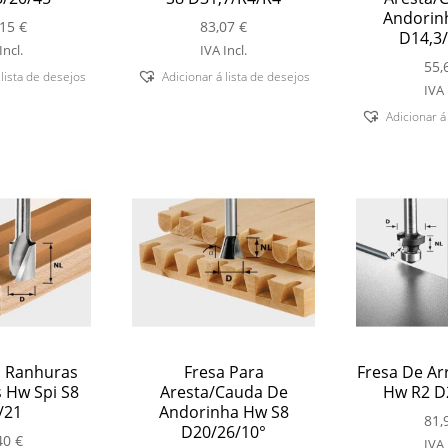
Andorin
,15
€
83,07
€
D14,3/
Incl.
IVA Incl.
55,
 lista de desejos
Adicionar á lista de desejos
IVA 
Adicionar á
a Ranhuras
Fresa Para
Fresa De Ar
s Hw Spi S8
Aresta/Cauda De
Hw R2 D2
/21
Andorinha Hw S8
81,
D20/26/10°
40
€
IVA 