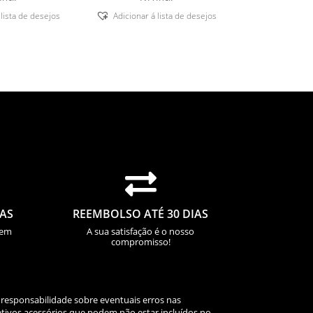
 lista de desejos
Adicionar á lista de desejos

IAS
REEMBOLSO ATÉ 30 DIAS
sem
A sua satisfação é o nosso
compromisso!
 responsabilidade sobre eventuais erros nas
tivos acessórios que podem não estar incluídos no