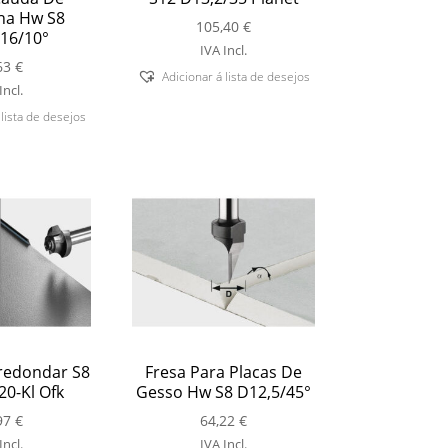
ha Hw S8
105,40
€
16/10°
IVA Incl.
63
€
Adicionar á lista de desejos
Incl.
 lista de desejos
redondar S8
Fresa Para Placas De
0-Kl Ofk
Gesso Hw S8 D12,5/45°
97
€
64,22
€
Incl.
IVA Incl.