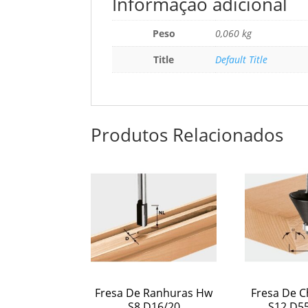
Informação adicional
Peso
0,060 kg
Title
Default Title
Produtos Relacionados
Fresa De Ranhuras Hw
Fresa De C
S8 D16/20
S12 D55