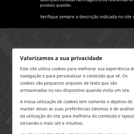
produto questão.
Verifique sempre a descrição indicada no site
Loja – Charneca da Caparica
Valorizamos a sua privacidade
21 296 0195
912 606 251
Este site utiliza cookies para melhorar sua experiência d
navegação e para personalizar o conteúdo que vê. Os
charneca@delarobia.pt
cookies são pequenos arquivos de texto que são
R. António Andrade, 1116
armazenados no seu dispositivo quando visita um site.
2820-287 • Charneca da Caparica
A nossa utilização de cookies tem somente o objetivo de
Loja – Tires
manter ativas as suas preferências (idioma), e de análise
214 453 329
da utilização do site, para melhoria do conteúdo e layout
919 865 192
tornando-o mais útil e intuitivo.
919 865 292