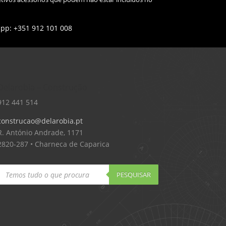
app: +351 912 101 008
Delarobia – Construção
912 441 514
construcao@delarobia.pt
R. António Andrade, 1171
2820-287 • Charneca de Caparica
Products
search
PESQUISAR