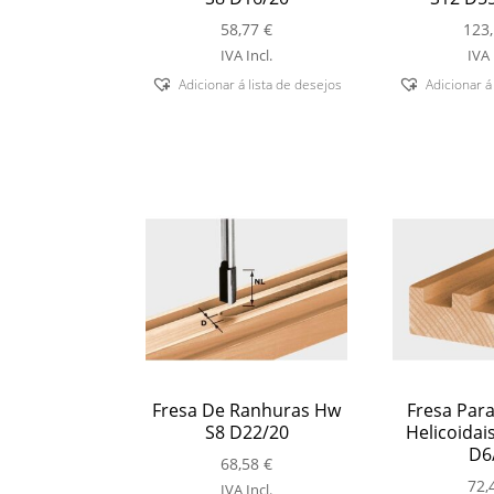
58,77
€
123
IVA Incl.
IVA 
Adicionar á lista de desejos
Adicionar á
Fresa De Ranhuras Hw
Fresa Par
S8 D22/20
Helicoidai
D6
68,58
€
72,
IVA Incl.