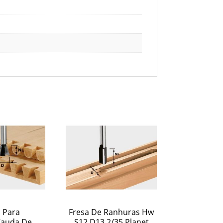
 Para
Fresa De Ranhuras Hw
Cauda De
S12 D13,2/35 Planet