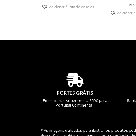
IVA 
Adicionar á lista de desejos
Adicionar á

PORTES GRÁTIS
Em compras superiores a 250€ para
Rapi
Portugal Continental.
* As imagens utilizadas para ilustrar os produtos p
descrições incluídas nas imagens e/ou referências 