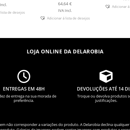
64,64
€
Incl.
Adicionar á
IVA Incl.
 lista de desejos
Adicionar á lista de desejos
LOJA ONLINE DA DELAROBIA


ENTREGAS EM 48H
DEVOLUÇÕES ATÉ 14 D
dez de entrega na sua morada de
Troque ou devolva produtos 
preferência.
justificações.
odem não corresponder a variações do produto. A Delarobia declina qualquer
do produto. Galerias de imagens podem conter imagens com produtos e respe