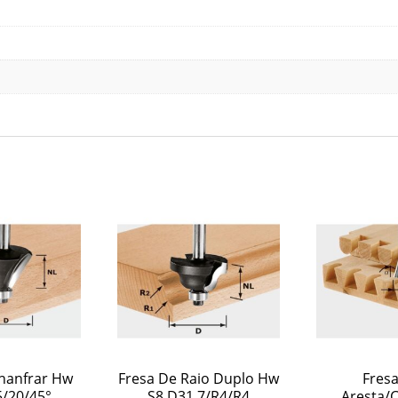
hanfrar Hw
Fresa De Raio Duplo Hw
Fresa
/20/45°
S8 D31,7/R4/R4
Aresta/