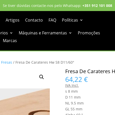
Se tiver dúvidas contacte-nos pelo Whatsapp:
+351 912 101 008
Artigos
Contacto
FAQ
Políticas
órios
Máquinas e Ferramentas
Promoções
Marcas
/
Fresas
/ Fresa De Carateres Hw S8 D11/60°
Fresa De Carateres 
64,22
€
IVA Incl.
s 8 mm
D 11 mm
NL 9.5 mm
GL 55 mm
Alpha 60 °