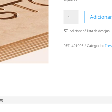
Quantidade
Adicionar
de
Fresa
De
Adicionar á lista de desejos
Carateres
Hw
REF:
491003
Categoria:
Fres
S8
D11/60°
0)