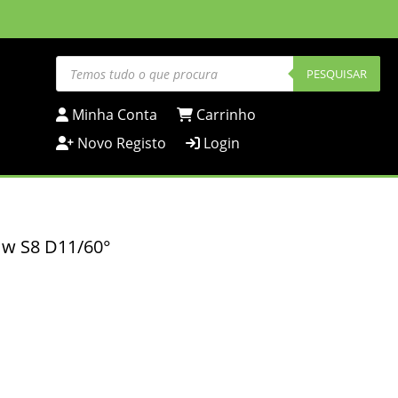
Products
search
PESQUISAR
Minha Conta
Carrinho
Novo Registo
Login
Hw S8 D11/60°