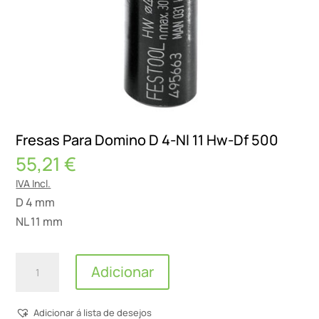
Fresas Para Domino D 4-Nl 11 Hw-Df 500
55,21
€
IVA Incl.
D 4 mm
NL 11 mm
Quantidade
Adicionar
de
Fresas
Adicionar á lista de desejos
Para