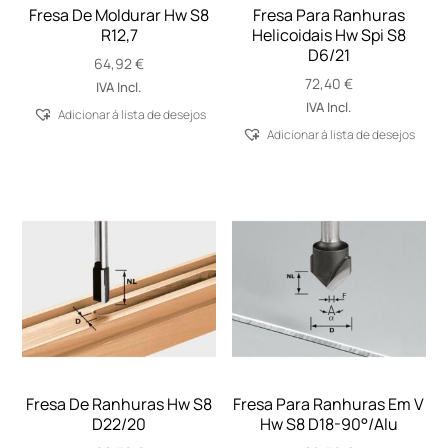
Fresa De Moldurar Hw S8
Fresa Para Ranhuras
R12,7
Helicoidais Hw Spi S8
D6/21
64,92
€
72,40
€
IVA Incl.
IVA Incl.
Adicionar á lista de desejos
Adicionar á lista de desejos
Fresa De Ranhuras Hw S8
Fresa Para Ranhuras Em V
D22/20
Hw S8 D18-90°/Alu