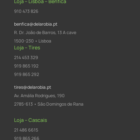
Loja – Lisboa – Benfica
910 473 826
benfica@delarobia.pt
R. Dr. João de Barros, 13 A cave
1500-230 • Lisboa
Loja – Tires
214 453 329
919 865 192
919 865 292
tires@delarobia.pt
Av. Amália Rodrigues, 190
2785-613 • São Domingos de Rana
Loja – Cascais
21 486 6615
919 865 266