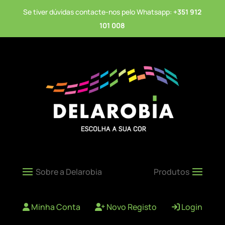
Se tiver dúvidas contacte-nos pelo Whatsapp:
+351 912
101 008
Minha Conta
Novo Registo
Login