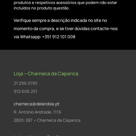
produtos e respetivos acessórios que podem não estar
incluídos no produto questão.
Verifique sempre a descrição indicada no site no
momento da compra, e se tiver dúvidas contacte-nos
via Whatsapp: +351 912 101 008
Loja – Charneca da Caparica
21 296 0195
912 606 251
charneca@delarobia.pt
R. António Andrade, 1116
2820-287 • Charneca da Caparica