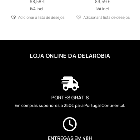
68,58
€
89,59
€
IVA Incl.
IVA Incl.
Adicionar á lista de desejos
Adicionar á lista de desejos
LOJA ONLINE DA DELAROBIA

PORTES GRÁTIS
Em compras superiores a 250€ para Portugal Continental.

ENTREGAS EM 48H