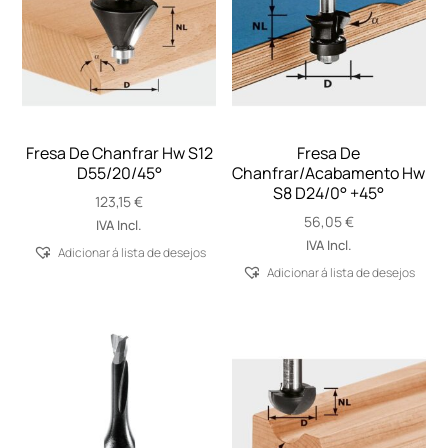
Fresa De Chanfrar Hw S12
Fresa De
D55/20/45°
Chanfrar/Acabamento Hw
S8 D24/0° +45°
123,15
€
56,05
€
IVA Incl.
IVA Incl.
Adicionar á lista de desejos
Adicionar á lista de desejos