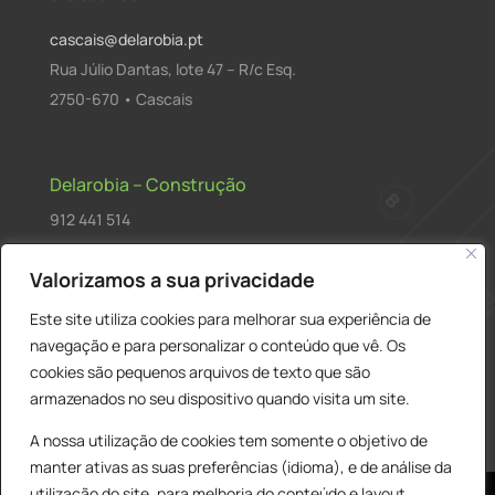
cascais@delarobia.pt
Rua Júlio Dantas, lote 47 – R/c Esq.
2750-670 • Cascais
Delarobia – Construção
912 441 514
construcao@delarobia.pt
Valorizamos a sua privacidade
R. António Andrade, 1171
Este site utiliza cookies para melhorar sua experiência de
2820-287 • Charneca de Caparica
navegação e para personalizar o conteúdo que vê. Os
cookies são pequenos arquivos de texto que são
Products
PESQUISAR
search
armazenados no seu dispositivo quando visita um site.
A nossa utilização de cookies tem somente o objetivo de
manter ativas as suas preferências (idioma), e de análise da
utilização do site, para melhoria do conteúdo e layout,