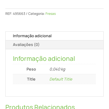
Domino
D
REF:
495663
Categoria:
Fresas
4-
Nl
11
Informação adicional
Hw-
Avaliações (0)
Df
500
Informação adicional
Peso
0,040 kg
Title
Default Title
Produtos Relacionados