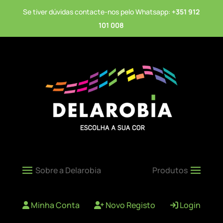
Se tiver dúvidas contacte-nos pelo Whatsapp:
+351 912
101 008
Minha Conta
Novo Registo
Login