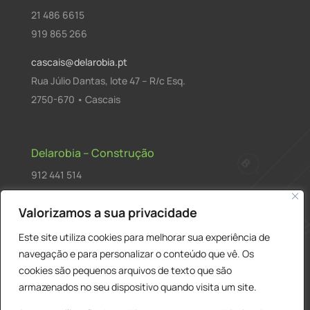
21 486 6615
919 865 266
cascais@delarobia.pt
Rua Júlio Dantas, lote 47 – R/c Esq.
2750-670 • Cascais
Delarobia – Construção
912 441 514
construcao@delarobia.pt
Valorizamos a sua privacidade
R. António Andrade, 1171
Este site utiliza cookies para melhorar sua experiência de
2820-287 • Charneca de Caparica
navegação e para personalizar o conteúdo que vê. Os
cookies são pequenos arquivos de texto que são
Products
PESQUISAR
search
armazenados no seu dispositivo quando visita um site.