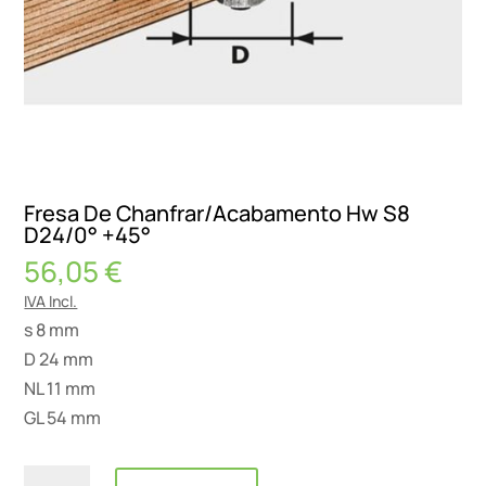
Fresa De Chanfrar/Acabamento Hw S8
D24/0° +45°
56,05
€
IVA Incl.
s 8 mm
D 24 mm
NL 11 mm
GL 54 mm
Quantidade