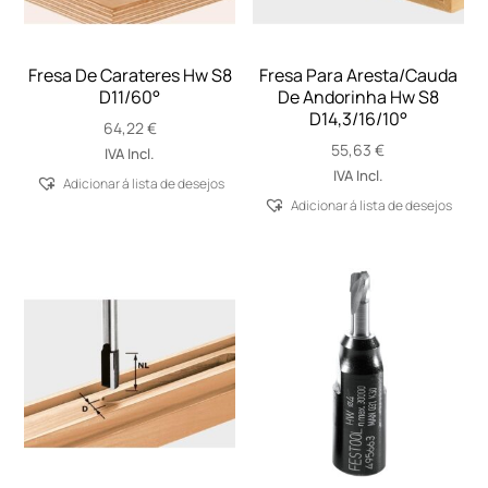
Fresa De Carateres Hw S8
Fresa Para Aresta/Cauda
D11/60°
De Andorinha Hw S8
D14,3/16/10°
64,22
€
55,63
€
IVA Incl.
IVA Incl.
Adicionar á lista de desejos
Adicionar á lista de desejos