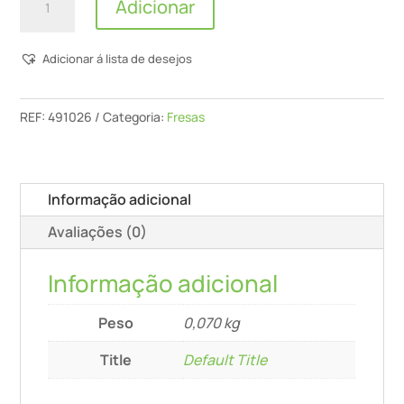
Adicionar
de
Fresa
Adicionar á lista de desejos
De
Chanfrar/Acabamento
Hw
REF:
491026
Categoria:
Fresas
S8
D24/0°
+45°
Informação adicional
Avaliações (0)
Informação adicional
Peso
0,070 kg
Title
Default Title