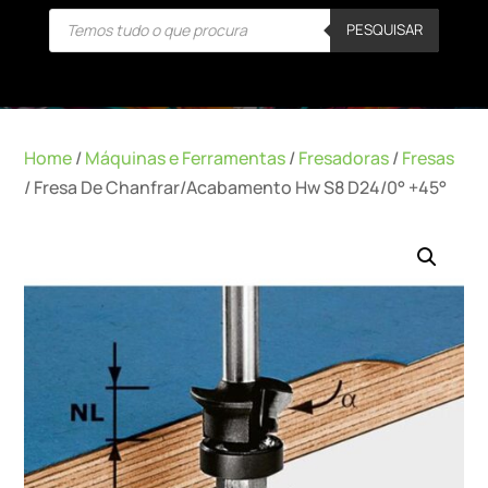
Products
PESQUISAR
search
Home
/
Máquinas e Ferramentas
/
Fresadoras
/
Fresas
/ Fresa De Chanfrar/Acabamento Hw S8 D24/0° +45°