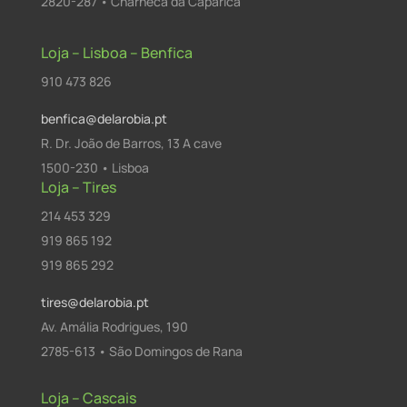
2820-287 • Charneca da Caparica
Loja – Lisboa – Benfica
910 473 826
benfica@delarobia.pt
R. Dr. João de Barros, 13 A cave
1500-230 • Lisboa
Loja – Tires
214 453 329
919 865 192
919 865 292
tires@delarobia.pt
Av. Amália Rodrigues, 190
2785-613 • São Domingos de Rana
Loja – Cascais