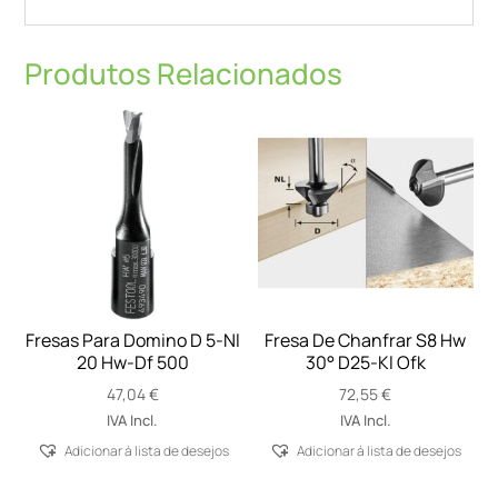
Produtos Relacionados
Fresas Para Domino D 5-Nl
Fresa De Chanfrar S8 Hw
20 Hw-Df 500
30° D25-Kl Ofk
47,04
€
72,55
€
IVA Incl.
IVA Incl.
Adicionar á lista de desejos
Adicionar á lista de desejos