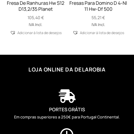
Fresa De Ranhuras Hw S12
Fresas Para Domino D 4-Nl
D13,2/35 Planet
11 Hw-Df 500
105,40
€
55,21
€
IVA Incl.
IVA Incl.
Adicionar á lista de desejos
Adicionar á lista de desejos
LOJA ONLINE DA DELAROBIA

PORTES GRÁTIS
Em compras superiores a 250€ para Portugal Continental.