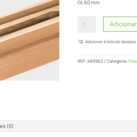
GL 60 mm
Quantidade
Adicionar
de
Fresa
Adicionar á lista de desejos
De
Ranhuras
Hw
REF:
490963
Categoria:
Fres
S8
D13/20
es (0)