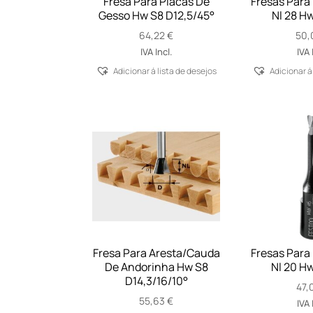
Fresa Para Placas De
Fresas Para
Gesso Hw S8 D12,5/45°
Nl 28 H
64,22
€
50,
IVA Incl.
IVA 
Adicionar á lista de desejos
Adicionar á
Fresa Para Aresta/Cauda
Fresas Para
De Andorinha Hw S8
Nl 20 H
D14,3/16/10°
47,
55,63
€
IVA 