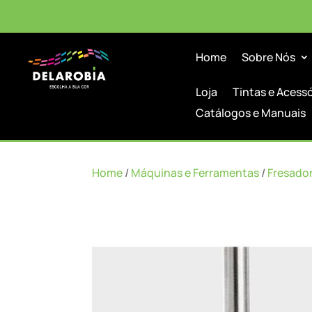
Home
Sobre Nós
Loja
Tintas e Acess
Catálogos e Manuais
Home
/
Máquinas e Ferramentas
/
Fresado