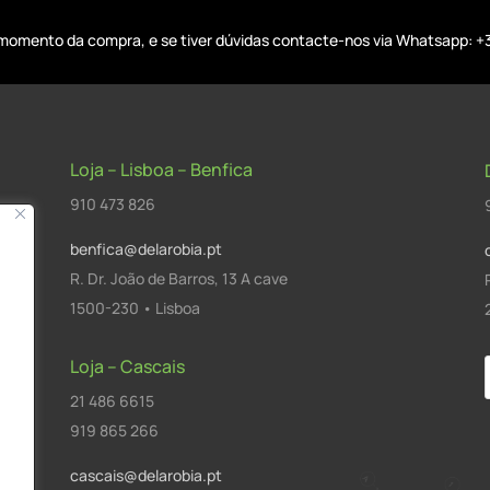
o momento da compra, e se tiver dúvidas contacte-nos via Whatsapp: +
Loja – Lisboa – Benfica
910 473 826
benfica@delarobia.pt
R. Dr. João de Barros, 13 A cave
1500-230 • Lisboa
Loja – Cascais
21 486 6615
a
919 865 266
cascais@delarobia.pt