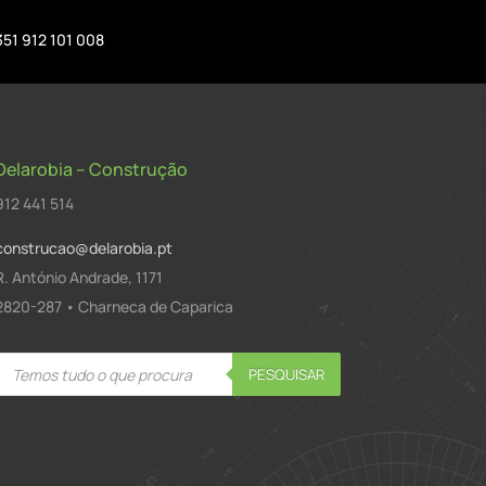
351 912 101 008
Delarobia – Construção
912 441 514
construcao@delarobia.pt
R. António Andrade, 1171
2820-287 • Charneca de Caparica
Products
PESQUISAR
search