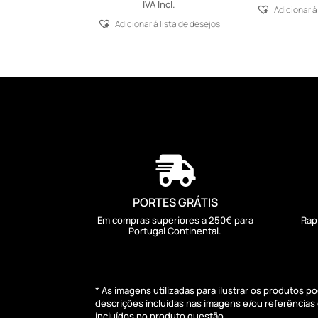
IVA Incl.
Adicionar á
Adicionar á lista de desejos

PORTES GRÁTIS
Em compras superiores a 250€ para
Rap
Portugal Continental.
* As imagens utilizadas para ilustrar os produtos 
descrições incluídas nas imagens e/ou referência
incluídos no produto questão.