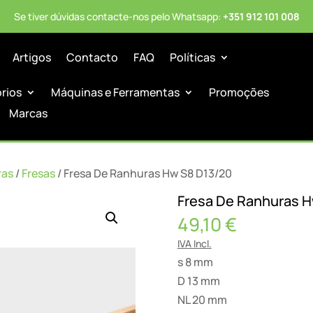
Se tiver dúvidas contacte-nos pelo Whatsapp:
+351 912 101 008
Artigos
Contacto
FAQ
Políticas
órios
Máquinas e Ferramentas
Promoções
Marcas
ras
/
Fresas
/ Fresa De Ranhuras Hw S8 D13/20
Fresa De Ranhuras 
49,10
€
IVA Incl.
s 8 mm
D 13 mm
NL 20 mm