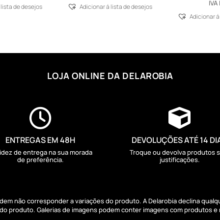
IVA 
 lista de desejos
Adicionar á lista de desejos
Adicionar á
LOJA ONLINE DA DELAROBIA


ENTREGAS EM 48H
DEVOLUÇÕES ATÉ 14 DI
idez de entrega na sua morada
Troque ou devolva produtos 
de preferência.
justificações.
podem não corresponder a variações do produto. A Delarobia declina qual
s do produto. Galerias de imagens podem conter imagens com produtos e