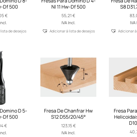
 Domino D 8-
Fresas Para Domino D 4-
Fresa De Ra
w-Df 500
Nl 11 Hw-Df 500
S8 D31,
05
€
55,21
€
83,
Incl.
IVA Incl.
IVA 
 lista de desejos
Adicionar á lista de desejos
Adicionar á
 Domino D 5-
Fresa De Chanfrar Hw
Fresa Par
w-Df 500
S12 D55/20/45°
Helicoidai
D10
04
€
123,15
€
40,
Incl.
IVA Incl.