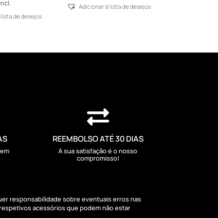
Incl.
Adicionar á lista de desejos
 lista de desejos

AS
REEMBOLSO ATÉ 30 DIAS
sem
A sua satisfação é o nosso
compromisso!
quer responsabilidade sobre eventuais erros nas
 respetivos acessórios que podem não estar