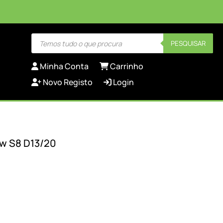
Products
PESQUISAR
search
Minha Conta
Carrinho
Novo Registo
Login
Hw S8 D13/20