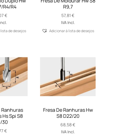
io Duplo Hw
Fresa De Moldurar Hw S8
7/R4/R4
R9,7
07
€
57,81
€
Incl.
IVA Incl.
 lista de desejos
Adicionar á lista de desejos
a Ranhuras
Fresa De Ranhuras Hw
s Hs Spi S8
S8 D22/20
/30
68,58
€
77
€
IVA Incl.